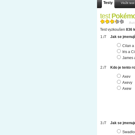
Testy
Vložit test
test
Pokém
Aut
Test vyzkoušen
836 k
Jak se jmenuj
Cilan a
Iris a C
James a
Kdo je tento 
Axev
Axevy
Axew
Jak se jmenuj
Swadlo