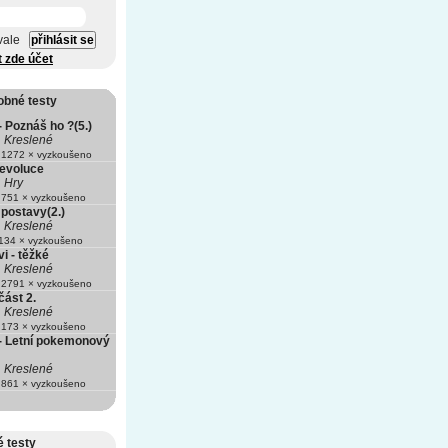
vale
t zde účet
obné testy
 Poznáš ho ?(5.)
Kreslené
1272 × vyzkoušeno
evoluce
Hry
751 × vyzkoušeno
postavy(2.)
Kreslené
34 × vyzkoušeno
i - těžké
Kreslené
2791 × vyzkoušeno
ást 2.
Kreslené
173 × vyzkoušeno
 Letní pokemonový
Kreslené
861 × vyzkoušeno
 testy