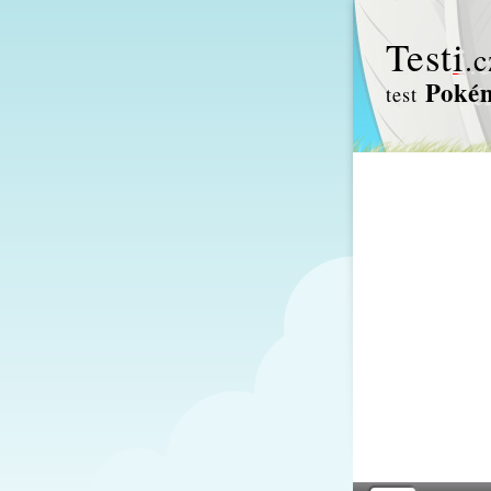
Test
i
.c
Poké
test