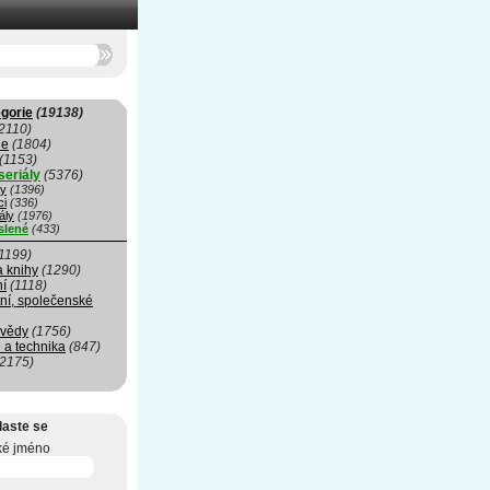
gorie
(19138)
2110)
ie
(1804)
(1153)
seriály
(5376)
my
(1396)
ci
(336)
ály
(1976)
slené
(433)
1199)
a knihy
(1290)
ní
(1118)
ní, společenské
 vědy
(1756)
 a technika
(847)
(2175)
laste se
ké jméno