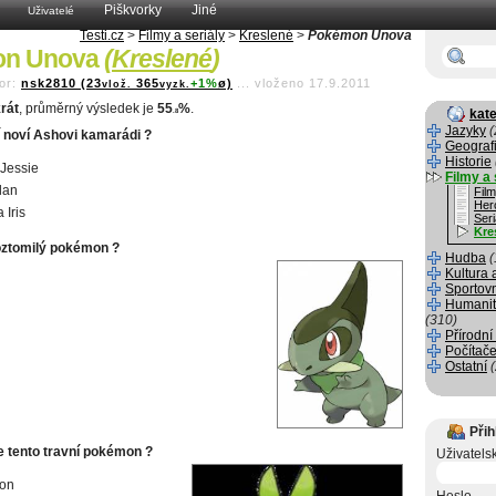
Piškvorky
Jiné
Uživatelé
Testi.cz
>
Filmy a seriály
>
Kreslené
>
Pokémon Unova
on Unova
(
Kreslené
)
or:
nsk2810 (23
365
+1%
ø)
...
vloženo 17.9.2011
vlož.
vyzk.
rát
, průměrný výsledek je
55
%
.
kate
.8
Jazyky
(
í noví Ashovi kamarádi ?
Geograf
Historie
 Jessie
Filmy a 
ilan
Fil
Her
 Iris
Seri
Kre
roztomilý pokémon ?
Hudba
(
Kultura 
Sportov
Humanit
(310)
Přírodní
Počítače
Ostatní
Přih
e tento travní pokémon ?
Uživatels
on