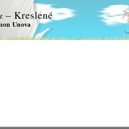
– Kreslené
z
mon Unova