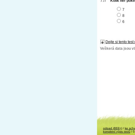
Kolik her poké
7
8
6
Dejte si tento test
Veškerá data jsou vla
odpad
(869+)
/
ke sch
kompletní výpis testů
/ 0