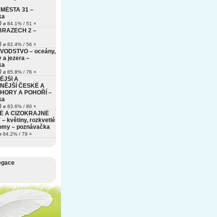
MĚSTA 31 –
ka
)
ø 84.1% / 51 ×
BRAZECH 2 –
)
ø 82.4% / 56 ×
VODSTVO – oceány,
 a jezera –
ka
)
ø 85.8% / 76 ×
ĚJŠÍ A
NĚJŠÍ ČESKÉ A
HORY A POHOŘÍ –
ka
)
ø 83.6% / 80 ×
É A CIZOKRAJNÉ
– květiny, rozkvetlé
romy – poznávačka
 84.2% / 79 ×
egace