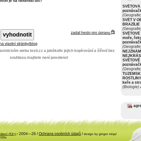
mon je na nintendo dsi?
SVĚTOVÁ 
poznávač
(Geografie
SVĚT V O
BRAZÍLIE
(Geografie
zadat heslo pro úpravu
SVĚTOVÉ 
moře, řeky
poznávač
 na vlastní stránky/blog
(Geografie
stnictvím webu testi.cz a jakékoliv jejich kopírování a šíření bez
NEJZNÁM
NEJKRÁS
souhlasu majitele není povoleno!
SVĚTOVÉ 
poznávač
(Geografie
TUZEMSK
ROSTLINY 
keře a st
(Biologie)
ø
agr
2004—26 /
Ochrana osobních údajů
/
válení
(53+)
/
design by ginger ninja!
.026s