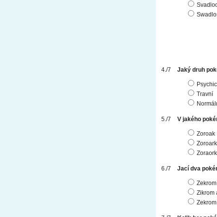
Svadlo
Swadlo
Jaký druh pok
Psychic
Travní
Normál
V jakého poké
Zoroak
Zoroark
Zoraork
Jací dva pokém
Zekrom
Zikrom
Zekrom