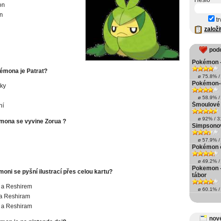
Heslo
on
n
tr
založi
pod
Pokémon -
émona je Patrat?
ø 75.8% / 
Pokémon-
ky
ø 58.9% / 
Šmoulové 
ní
ø 92% / 31
mona se vyvine Zorua ?
Simpsonov
ø 57.9% / 
Pokémon č
ø 49.2% / 
Pokemon -
oni se pyšní ilustrací přes celou kartu?
tábor
 a Reshirem
ø 60.1% / 
 a Reshiram
 a Reshiram
nové