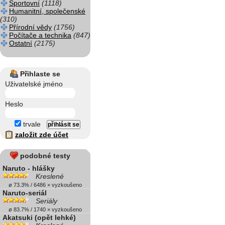
Sportovní
(1118)
Humanitní, společenské
(310)
Přírodní vědy
(1756)
Počítače a technika
(847)
Ostatní
(2175)
Přihlaste se
Uživatelské jméno
Heslo
trvale
založit zde účet
podobné testy
Naruto - hlášky
Kreslené
ø 73.3% / 6486 × vyzkoušeno
Naruto-seriál
Seriály
ø 83.7% / 1740 × vyzkoušeno
Akatsuki (opět lehké)