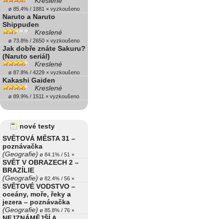
Kreslené
ø 85.4% / 1881 × vyzkoušeno
Naruto a Naruto
Shippuden
Kreslené
ø 73.8% / 2650 × vyzkoušeno
Jak dobře znáte Sakuru?
(Naruto seriál)
Kreslené
ø 87.8% / 4229 × vyzkoušeno
Kakashi Gaiden
Kreslené
ø 89.9% / 1511 × vyzkoušeno
nové testy
SVĚTOVÁ MĚSTA 31 –
poznávačka
(Geografie)
ø 84.1% / 51 ×
SVĚT V OBRAZECH 2 –
BRAZÍLIE
(Geografie)
ø 82.4% / 56 ×
SVĚTOVÉ VODSTVO –
oceány, moře, řeky a
jezera – poznávačka
(Geografie)
ø 85.8% / 76 ×
NEJZNÁMĚJŠÍ A