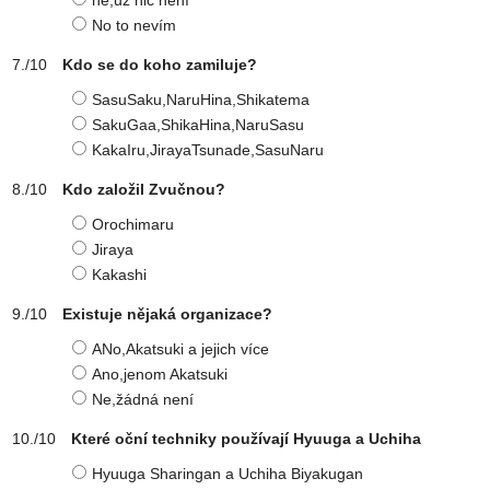
ne,už nic není
No to nevím
Kdo se do koho zamiluje?
SasuSaku,NaruHina,Shikatema
SakuGaa,ShikaHina,NaruSasu
KakaIru,JirayaTsunade,SasuNaru
Kdo založil Zvučnou?
Orochimaru
Jiraya
Kakashi
Existuje nějaká organizace?
ANo,Akatsuki a jejich více
Ano,jenom Akatsuki
Ne,žádná není
Které oční techniky používají Hyuuga a Uchiha
Hyuuga Sharingan a Uchiha Biyakugan