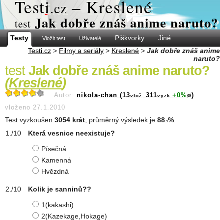
Test
i
– Kreslené
.cz
Jak dobře znáš anime naruto?
test
Testy
Piškvorky
Jiné
Vložit test
Uživatelé
Testi.cz
>
Filmy a seriály
>
Kreslené
>
Jak dobře znáš anime
naruto?
test
Jak dobře znáš anime naruto?
(
Kreslené
)
Autor:
nikola-chan (13
311
+0%
ø)
...
vlož.
vyzk.
vloženo 27.1.2010
Test vyzkoušen
3054 krát
, průměrný výsledek je
88
%
.
.9
Která vesnice neexistuje?
Písečná
Kamenná
Hvězdná
Kolik je sanninů??
1(kakashi)
2(Kazekage,Hokage)