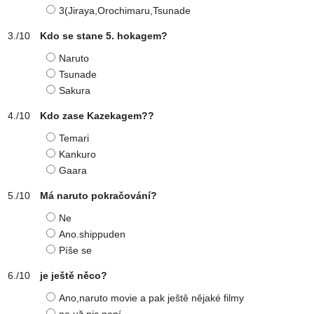
3(Jiraya,Orochimaru,Tsunade
Kdo se stane 5. hokagem?
Naruto
Tsunade
Sakura
Kdo zase Kazekagem??
Temari
Kankuro
Gaara
Má naruto pokračování?
Ne
Ano.shippuden
Píše se
je ještě něco?
Ano,naruto movie a pak ještě nějaké filmy