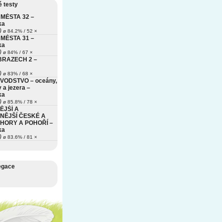
 testy
MĚSTA 32 –
ka
)
ø 84.2% / 52 ×
MĚSTA 31 –
ka
)
ø 84% / 67 ×
BRAZECH 2 –
)
ø 83% / 68 ×
VODSTVO – oceány,
 a jezera –
ka
)
ø 85.8% / 78 ×
ĚJŠÍ A
NĚJŠÍ ČESKÉ A
HORY A POHOŘÍ –
ka
)
ø 83.6% / 81 ×
egace