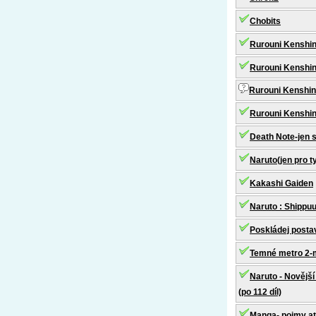
Chobits
Rurouni Kenshin
Rurouni Kenshin 
Rurouni Kenshin
Rurouni Kenshin
Death Note-jen s
Naruto(jen pro t
Kakashi Gaiden
Naruto : Shippuu
Poskládej posta
Temné metro 2-m
Naruto - Novější
(po 112 díl)
Manga- pojmy at