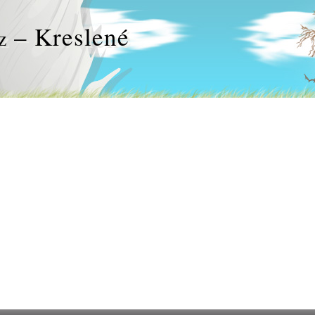
– Kreslené
z