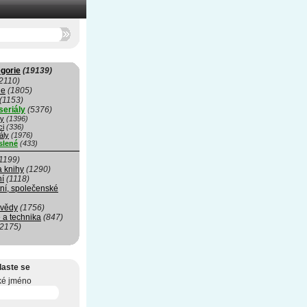
gorie
(19139)
2110)
ie
(1805)
(1153)
seriály
(5376)
my
(1396)
ci
(336)
ály
(1976)
slené
(433)
1199)
a knihy
(1290)
ní
(1118)
ní, společenské
 vědy
(1756)
 a technika
(847)
(2175)
laste se
ké jméno