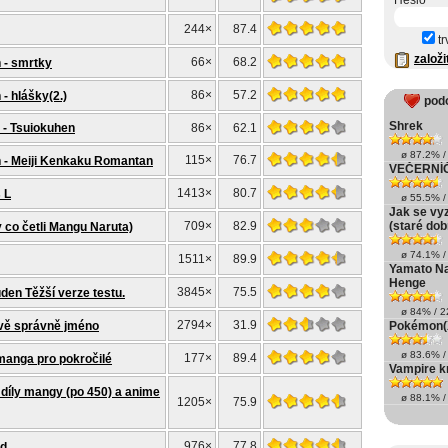
Heslo
244×
87.4
tr
založi
66×
68.2
 - smrtky
86×
57.2
- hlášky(2.)
pod
Shrek
 - Tsuiokuhen
86×
62.1
ø 87.2% / 
115×
76.7
 - Meiji Kenkaku Romantan
VEČERNÍ
1413×
80.7
 L
ø 55.5% / 
Jak se vy
709×
82.9
(staré do
y co četli Mangu Naruta)
ø 74.1% / 
1511×
89.9
Yamato Na
Henge
3845×
75.5
den Těžší verze testu.
ø 84% / 22
2794×
31.9
vě správně jméno
Pokémon(
ø 83.6% / 
177×
89.4
anga pro pokročilé
Vampire k
 díly mangy (po 450) a anime
ø 88.1% / 
1205×
75.9
976×
77.8
d.