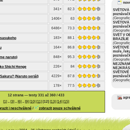
nové
341×
82.3
SVĚTOVÁ 
poznávač
(Geografie
1406×
63
SVĚTOVÁ 
poznávač
6486×
73.3
(Geografie
SVĚT V O
183×
88.1
 sasukeho
BRAZÍLIE
(Geografie
164×
86.8
SVĚTOVÉ 
u
moře, řeky
poznávač
848×
95.3
ime naruto)
(Geografie
NEJZNÁM
226×
84
ko Shichi Henge
NEJKRÁS
SVĚTOVÉ 
4229×
87.8
poznávač
Sakuru? (Naruto seriál)
(Geografie
178×
77.5
12 strana — testy 331 až 360 / 433
agr
[1]
..
[3]
..
[6]
..
[9]
[10]
[11]
[12]
[13]
[14]
[15]
razit i neschválené
/
zobrazit pouze schválené