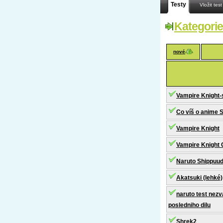
Testy
Vložit test
Kategorie
nové
Vampire Knight-
Co víš o anime 
Vampire Knight
Vampire Knight G
Naruto Shippuu
Akatsuki (lehké)
naruto test nez
posledniho dilu
Shrek2