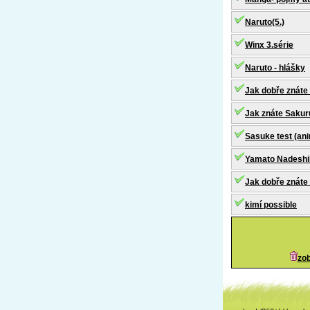
Naruto(5.)
Winx 3.série
Naruto - hlášky
Jak dobře znáte
Jak znáte Sakur
Sasuke test (an
Yamato Nadeshi
Jak dobře znáte 
kimí possible
zob