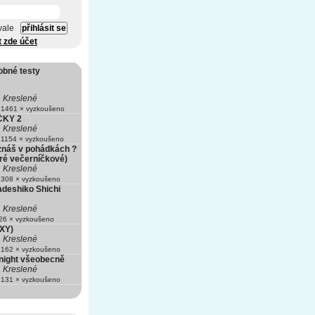
vale
t zde účet
obné testy
Kreslené
1461 × vyzkoušeno
ČKY 2
Kreslené
1154 × vyzkoušeno
znáš v pohádkách ?
bré večerníčkové)
Kreslené
308 × vyzkoušeno
deshiko Shichi
Kreslené
6 × vyzkoušeno
XY)
Kreslené
162 × vyzkoušeno
night všeobecně
Kreslené
131 × vyzkoušeno