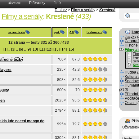
Piškvorky
Jiné
Uživatelé
Testi.cz
>
Filmy a seriály
>
Kreslené
Filmy a seriály
:
Kreslené
(433)
kate
název testu
hodnocení
vyzk.
Ø %
Jazyky
(
Geograf
12 strana — testy 331 až 360 / 433
Historie
[1]
..
[3]
..
[6]
..
[9]
[10]
[11]
[12]
[13]
[14]
[15]
Filmy a 
Fil
Her
706×
87.3
středně těžký
Seri
Kre
235×
42.3
Slayers
Hudba
(
Kultura 
803×
82.6
Sportov
Humanit
(310)
800×
79
uilty
Přírodní
Počítače
2623×
93.5
den
Ostatní
2794×
88.1
valda kdo necetl mango do
Přih
995×
79.7
Uživatels
3304×
83.1