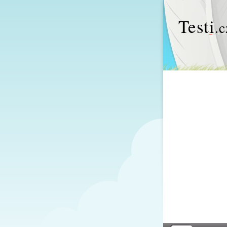
Test
i
.c