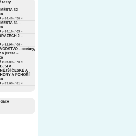
 testy
MĚSTA 32 –
ka
)
ø 84.4% / 50 ×
MĚSTA 31 –
ka
)
ø 84.1% / 65 ×
BRAZECH 2 –
)
ø 82.9% / 66 ×
VODSTVO – oceány,
 a jezera –
ka
)
ø 85.8% / 78 ×
ĚJŠÍ A
NĚJŠÍ ČESKÉ A
HORY A POHOŘÍ –
ka
)
ø 83.6% / 81 ×
egace