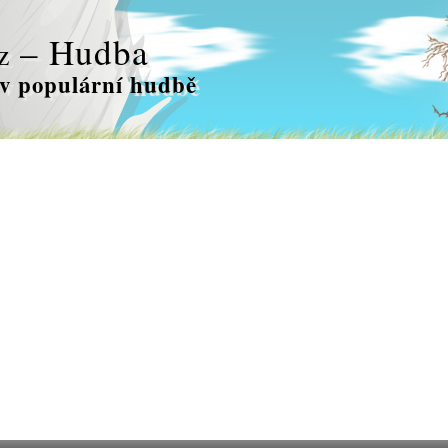
– Hudba
z
v populární hudbě