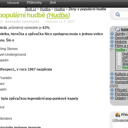
Piškvorky
Jiné
Uživatelé
Testi.cz
>
Hudba
>
Hudba
>
Ženy v populární hudbě
populární hudbě
(
Hudba
)
or:
bobryder (
anonym
)
...
vloženo 11.5.2007
krát
, průměrný výsledek je
63%
.
kate
Jazyky
(
lka, herečka a zpěvačka Nico spolupracovala s jednou velice
Geograf
ou. Šlo o
Historie
Filmy a 
ling Stones
Hudba
(
Hud
lvet Underground
Zpě
pelin
Pís
Skla
Hu
,,Respect,, v roce 1967 nazpívala
Kultura 
Franklin
Sportov
Humanit
aez
(310)
oplin
Přírodní
Počítače
Ostatní
 byla zpěvačkou legendární pop-punkové kapely
ice
Přih
tenders
Uživatels
vlastním jménem jmenuje