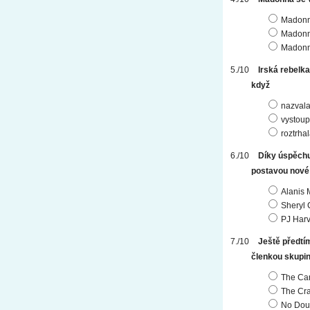
Madonn
Madonn
Madonn
Irská rebelk
když
nazvala
vystoupi
roztrhal
Díky úspěchu 
postavou nové 
Alanis 
Sheryl
PJ Har
Ještě předtí
členkou skupi
The Ca
The Cra
No Dou