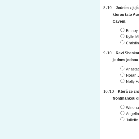
Jedním z její
kterou tato A
Cavem.
Britney
Kylie M
Christi
Ravi Shankar 
je dnes jednou
Anastac
Norah 
Nelly F
Která ze zn
frontmankou d
Winona
Angelin
Juliett