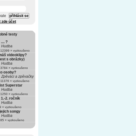
vale
t zde účet
obné testy
.... ?
Hudba
12399 × vyzkoušeno
náš videoklipy?
est s obrázky)
Hudba
3784 × vyzkoušeno
to osoby?
Zpěváci a zpěvačky
11376 × vyzkoušeno
ist Superstar
Hudba
1250 × vyzkoušeno
 1.-2. ročník
Hudba
 × vyzkoušeno
jejich songy
Hudba
85 × vyzkoušeno