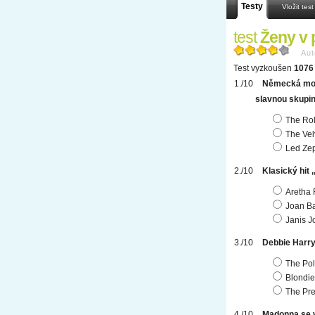
Testy
Vložit test
test
Ženy v 
Aut
Test vyzkoušen
1076 
Německá mode
slavnou skupin
The Rol
The Ve
Led Zep
Klasický hit 
Aretha 
Joan B
Janis J
Debbie Harry
The Pol
Blondie
The Pre
Madonna se 