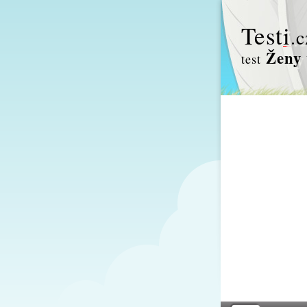
Test
i
.c
Ženy 
test