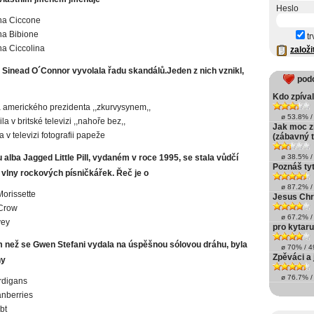
Heslo
a Ciccone
a Bibione
tr
a Ciccolina
založi
a Sinead O´Connor vyvolala řadu skandálů.Jeden z nich vznikl,
pod
Kdo zpíval 
 amerického prezidenta ,,zkurvysynem,,
ø 53.8% / 
la v britské televizi ,,nahoře bez,,
Jak moc z
a v televizi fotografii papeže
(zábavný t
alba Jagged Little Pill, vydaném v roce 1995, se stala vůdčí
ø 38.5% / 
Poznáš ty
vlny rockových písničkářek. Řeč je o
ø 87.2% / 
Morissette
Jesus Chr
 Crow
ø 67.2% / 
vey
pro kytaru
m než se Gwen Stefani vydala na úspěšnou sólovou dráhu, byla
ø 70% / 49
Zpěváci a 
ny
ø 76.7% / 
rdigans
nberries
bt