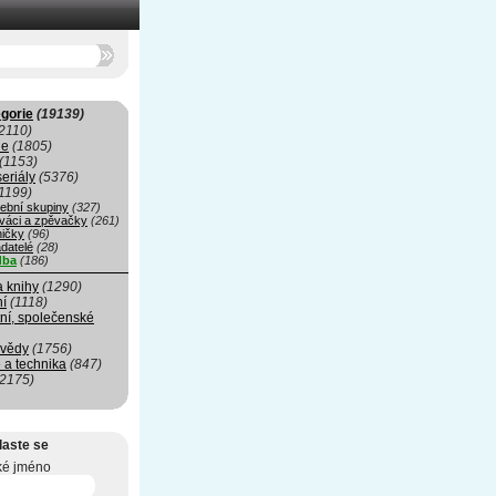
gorie
(19139)
2110)
ie
(1805)
(1153)
seriály
(5376)
1199)
ební skupiny
(327)
váci a zpěvačky
(261)
ničky
(96)
datelé
(28)
dba
(186)
a knihy
(1290)
ní
(1118)
ní, společenské
 vědy
(1756)
 a technika
(847)
(2175)
laste se
ké jméno