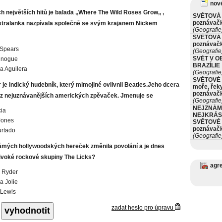
nové
ch největších hitů je balada ,,Where The Wild Roses Grow,, ,
SVĚTOVÁ 
poznávač
ustralanka nazpívala společně se svým krajanem Nickem
(Geografie
SVĚTOVÁ 
poznávač
 Spears
(Geografie
SVĚT V O
inogue
BRAZÍLIE
na Aguilera
(Geografie
SVĚTOVÉ 
je indický hudebník, který mimojiné ovlivnil Beatles.Jeho dcera
moře, řeky
poznávač
 z nejuznávanějších amerických zpěvaček. Jmenuje se
(Geografie
NEJZNÁM
ia
NEJKRÁS
Jones
SVĚTOVÉ 
poznávač
urtado
(Geografie
ámých hollywoodských hereček změnila povolání a je dnes
ivoké rockové skupiny The Licks?
agr
 Ryder
a Jolie
e Lewis
zadat heslo pro úpravu