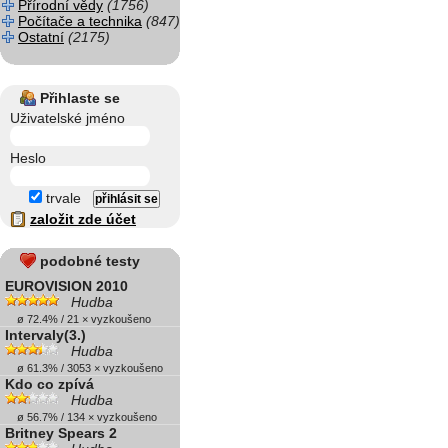
Přírodní vědy
(1756)
Počítače a technika
(847)
Ostatní
(2175)
Přihlaste se
Uživatelské jméno
Heslo
trvale
založit zde účet
podobné testy
EUROVISION 2010
Hudba
ø 72.4% / 21 × vyzkoušeno
Intervaly(3.)
Hudba
ø 61.3% / 3053 × vyzkoušeno
Kdo co zpívá
Hudba
ø 56.7% / 134 × vyzkoušeno
Britney Spears 2