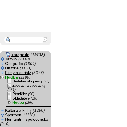
kategorie
(19138)
Jazyky
(2110)
Geografie
(1804)
Historie
(1153)
Filmy a seriály
(5376)
Hudba
(1199)
Hudební skupiny
(327)
Zpěváci a zpěvačky
(261)
Písničky
(96)
Skladatelé
(28)
Hudba
(186)
Kultura a knihy
(1290)
Sportovní
(1118)
Humanitní, společenské
(310)