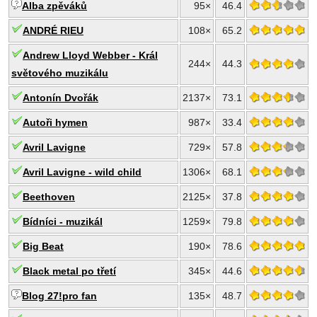
Alba zpěváků
95×
46.4
ANDRÉ RIEU
108×
65.2
Andrew Lloyd Webber - Král
244×
44.3
světového muzikálu
Antonín Dvořák
2137×
73.1
Autoři hymen
987×
33.4
Avril Lavigne
729×
57.8
Avril Lavigne - wild child
1306×
68.1
Beethoven
2125×
37.8
Bídníci - muzikál
1259×
79.8
Big Beat
190×
78.6
Black metal po třetí
345×
44.6
Blog 27!pro fan
135×
48.7