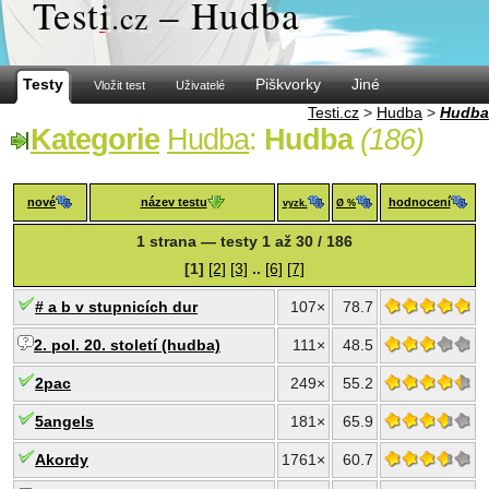
Test
i
– Hudba
.cz
Testy
Piškvorky
Jiné
Vložit test
Uživatelé
Testi.cz
>
Hudba
>
Hudba
Kategorie
Hudba
:
Hudba
(186)
nové
název testu
hodnocení
vyzk.
Ø %
1 strana — testy 1 až 30 / 186
[1]
[2]
[3]
..
[6]
[7]
# a b v stupnicích dur
107×
78.7
2. pol. 20. století (hudba)
111×
48.5
2pac
249×
55.2
5angels
181×
65.9
Akordy
1761×
60.7