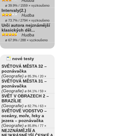
Hudba
ø 39.9% / 1559 × vyzkoušeno
Intervaly(2.)
Hudba
ø 73.7% / 2794 × vyzkoušeno
Urči autora nejznámější
klasických děl...
Hudba
ø 67.9% / 288 × vyzkoušeno
nové testy
SVĚTOVÁ MĚSTA 32 –
poznávačka
(Geografie)
ø 85.3% / 20 ×
SVĚTOVÁ MĚSTA 31 –
poznávačka
(Geografie)
ø 84.1% / 59 ×
SVĚT V OBRAZECH 2 –
BRAZÍLIE
(Geografie)
ø 82.7% / 63 ×
SVĚTOVÉ VODSTVO –
oceány, moře, řeky a
jezera – poznávačka
(Geografie)
ø 85.8% / 77 ×
NEJZNÁMĚJŠÍ A
NEJKRÁSNĚJŠÍ ČESKÉ A