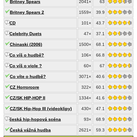
Britney Spears
2041×
63
Britney Spears 2
1559×
39.9
CD
101×
43.7
Celebrity Duets
47×
37.1
Chinaski (2006)
1500×
68.1
Co víš o hudbě?
106×
66.8
Co víš o viole ?
60×
67
Co víte o hudbě?
3071×
40.6
CZ Horrorcore
322×
60.1
CZ/SK HIP-HOP II
1334×
41.6
CZ/SK Hip-Hop III (videoklipy)
430×
47.1
česká hip-hopová scéna
93×
68.9
Česká vážná hudba
2621×
59.3