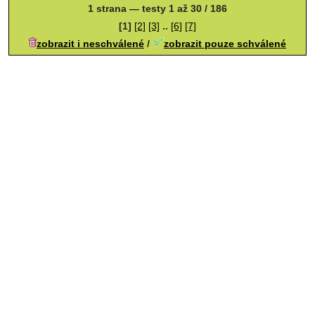
1 strana — testy 1 až 30 / 186
[1]
[2]
[3]
..
[6]
[7]
zobrazit i neschválené
/
zobrazit pouze schválené