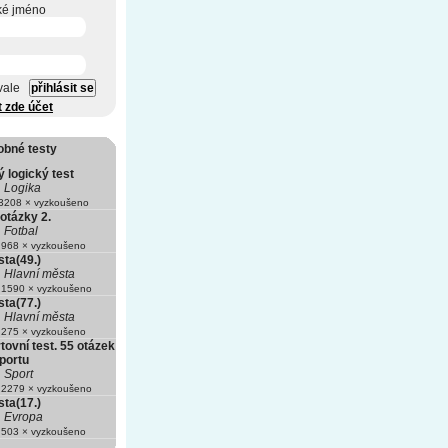
ké jméno
vale
t zde účet
obné testy
 logický test
Logika
208 × vyzkoušeno
otázky 2.
Fotbal
968 × vyzkoušeno
ta(49.)
Hlavní města
1590 × vyzkoušeno
ta(77.)
Hlavní města
275 × vyzkoušeno
tovní test. 55 otázek
portu
Sport
2279 × vyzkoušeno
ta(17.)
Evropa
503 × vyzkoušeno