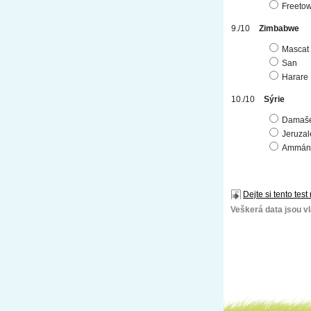
Freeto
Zimbabwe
Mascat
San
Harare
Sýrie
Damaš
Jeruza
Ammán
Dejte si tento test
Veškerá data jsou vla