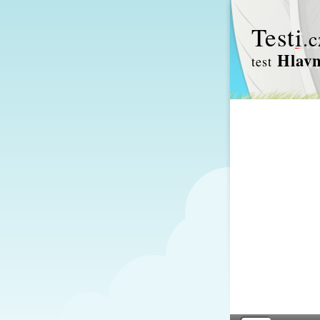
Test
i
.c
Hlavn
test