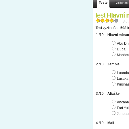
Testy
Vložit test
test
Hlavní 
Aut
Test vyzkoušen
598 k
Hlavní město
Abú Dh
Dubaj
Manám
Zambie
Luanda
Lusaka
Kinsha
Aljašky
Anchor
Fort Yu
Juneau
Mali