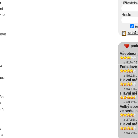
o
Uživatels
ot
Heslo
ille
tr
založi
Novo
pod
Všeobecný
ø 91% / 93
a
Fotbalové 
ø 56.1% / 
ura
Hlavní měs
ø 54.1% / 
Hlavní měs
šo
ø 69.2% / 
y
Velký spor
lhi
ze světa s
ø 27.6% / 
Hlavní měs
y
ø 94.2% / 
ia