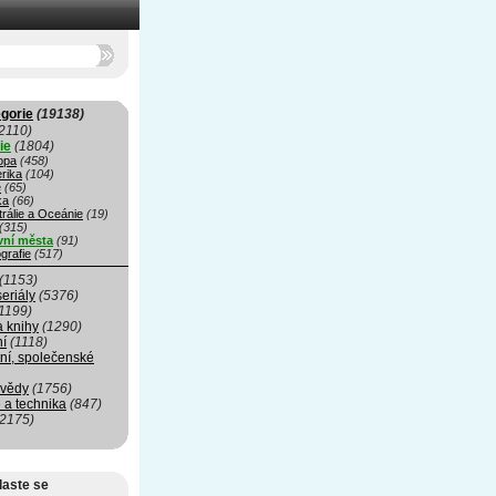
gorie
(19138)
2110)
ie
(1804)
opa
(458)
rika
(104)
e
(65)
ka
(66)
rálie a Oceánie
(19)
(315)
vní města
(91)
grafie
(517)
(1153)
seriály
(5376)
1199)
a knihy
(1290)
ní
(1118)
ní, společenské
 vědy
(1756)
 a technika
(847)
(2175)
laste se