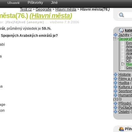
Piškvorky
Jiné
Uživatelé
Testi.cz
>
Geografie
>
Hlavní města
>
Hlavní města(76.)
města(76.)
(
Hlavní města
)
or:
jfbvjfdjhvd (
anonym
)
...
vloženo 7.8.2006
rát
, průměrný výsledek je
59
%
.
.6
kate
Jazyky
(
 Spojených Arabských emirátů je?
Geograf
Evr
abí
Ame
Asi
Afri
a
Aust
ČR
Hla
Geo
Historie
Filmy a 
Hudba
(
sa
Kultura 
Sportov
Humanit
(310)
Přírodní
age
Počítače
kon
Ostatní
Přih