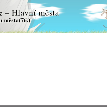
– Hlavní města
z
í města(76.)