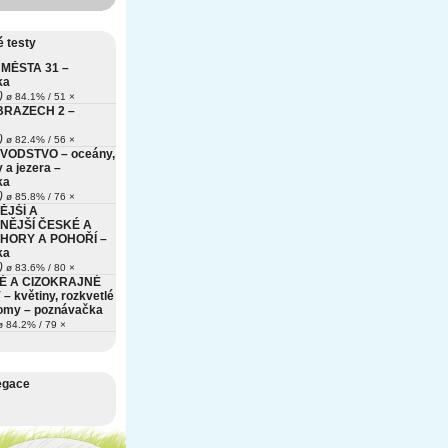
 testy
MĚSTA 31 –
ka
)
ø 84.1% / 51 ×
BRAZECH 2 –
)
ø 82.4% / 56 ×
VODSTVO – oceány,
 a jezera –
ka
)
ø 85.8% / 76 ×
ĚJŠÍ A
NĚJŠÍ ČESKÉ A
HORY A POHOŘÍ –
ka
)
ø 83.6% / 80 ×
É A CIZOKRAJNÉ
– květiny, rozkvetlé
romy – poznávačka
 84.2% / 79 ×
egace