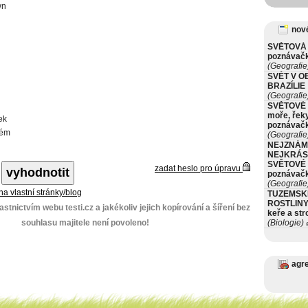
wn
nové
SVĚTOVÁ 
poznávač
(Geografie
SVĚT V O
BRAZÍLIE
(Geografie
SVĚTOVÉ 
moře, řeky
ek
poznávač
lém
(Geografie
NEJZNÁM
NEJKRÁS
SVĚTOVÉ 
zadat heslo pro úpravu
poznávač
(Geografie
 na vlastní stránky/blog
TUZEMSK
ROSTLINY 
stnictvím webu testi.cz a jakékoliv jejich kopírování a šíření bez
keře a st
souhlasu majitele není povoleno!
(Biologie)
ø
agr