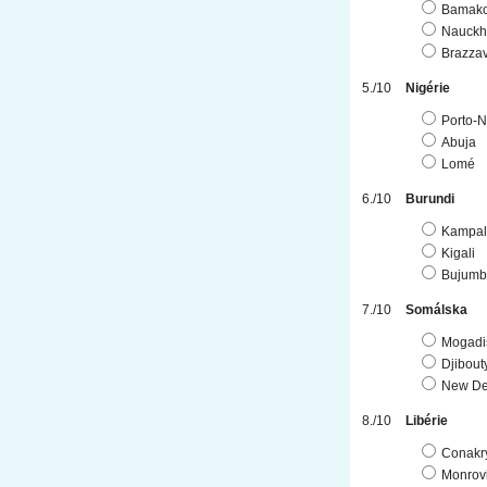
Bamak
Nauckh
Brazzav
Nigérie
Porto-
Abuja
Lomé
Burundi
Kampal
Kigali
Bujumb
Somálska
Mogadi
Djibout
New De
Libérie
Conakr
Monrov