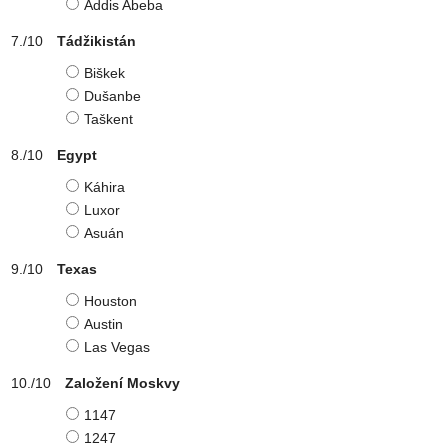
Addis Abeba
Tádžikistán
Biškek
Dušanbe
Taškent
Egypt
Káhira
Luxor
Asuán
Texas
Houston
Austin
Las Vegas
Založení Moskvy
1147
1247