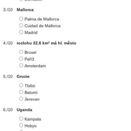
Mallorca
Palma de Mallorca
Cuidad de Mallorca
Madrid
rozlohu 32.6 km² má hl. město
Brusel
Paříž
Amsterdam
Gruzie
Tbilisi
Batumi
Jerevan
Uganda
Kampala
Hobyo