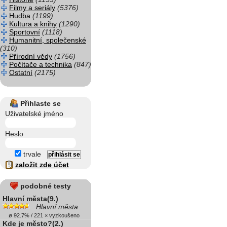
Filmy a seriály
(5376)
Hudba
(1199)
Kultura a knihy
(1290)
Sportovní
(1118)
Humanitní, společenské
(310)
Přírodní vědy
(1756)
Počítače a technika
(847)
Ostatní
(2175)
Přihlaste se
Uživatelské jméno
Heslo
trvale
založit zde účet
podobné testy
Hlavní města(9.)
Hlavní města
ø 92.7% / 221 × vyzkoušeno
Kde je město?(2.)