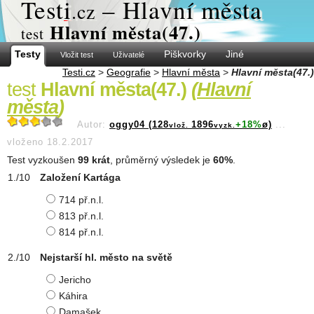
Test
i
– Hlavní města
.cz
Hlavní města(47.)
test
Testy
Piškvorky
Jiné
Vložit test
Uživatelé
Testi.cz
>
Geografie
>
Hlavní města
>
Hlavní města(47.)
test
Hlavní města(47.)
(
Hlavní
města
)
Autor:
oggy04 (128
1896
+18%
ø)
...
vlož.
vyzk.
vloženo 18.2.2017
Test vyzkoušen
99 krát
, průměrný výsledek je
60%
.
Založení Kartága
714 př.n.l.
813 př.n.l.
814 př.n.l.
Nejstarší hl. město na světě
Jericho
Káhira
Damašek