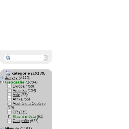
kategorie
(19138)
Jazyky
(2110)
Geografie
(1804)
Evropa
(458)
Amerika
(104)
Asie
(65)
Afrika
(66)
Austrálie a Oceánie
(19)
ČR
(315)
Hlavní města
(91)
Geografie
(517)
Historie
(1153)