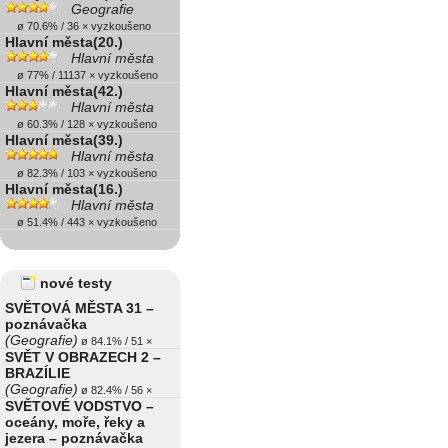
Geografie
ø 70.6% / 36 × vyzkoušeno
Hlavní města(20.)
Hlavní města
ø 77% / 11137 × vyzkoušeno
Hlavní města(42.)
Hlavní města
ø 60.3% / 128 × vyzkoušeno
Hlavní města(39.)
Hlavní města
ø 82.3% / 103 × vyzkoušeno
Hlavní města(16.)
Hlavní města
ø 51.4% / 443 × vyzkoušeno
nové testy
SVĚTOVÁ MĚSTA 31 –
poznávačka
(Geografie)
ø 84.1% / 51 ×
SVĚT V OBRAZECH 2 –
BRAZÍLIE
(Geografie)
ø 82.4% / 56 ×
SVĚTOVÉ VODSTVO –
oceány, moře, řeky a
jezera – poznávačka