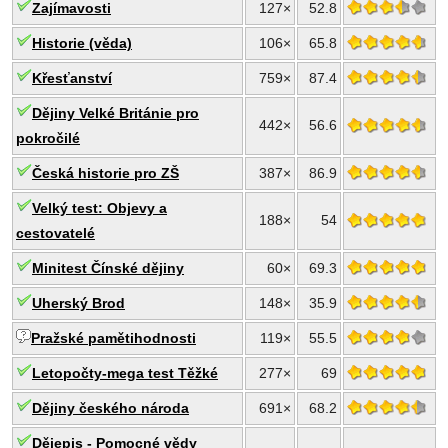
Zajímavosti
127×
52.8
Historie (věda)
106×
65.8
Křesťanství
759×
87.4
Dějiny Velké Británie pro
442×
56.6
pokročilé
Česká historie pro ZŠ
387×
86.9
Velký test: Objevy a
188×
54
cestovatelé
Minitest Čínské dějiny
60×
69.3
Uherský Brod
148×
35.9
Pražské pamětihodnosti
119×
55.5
Letopočty-mega test Těžké
277×
69
Dějiny českého národa
691×
68.2
Dějepis - Pomocné vědy