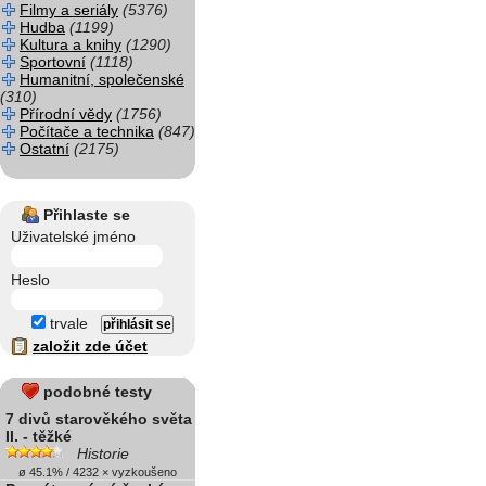
Filmy a seriály
(5376)
Hudba
(1199)
Kultura a knihy
(1290)
Sportovní
(1118)
Humanitní, společenské
(310)
Přírodní vědy
(1756)
Počítače a technika
(847)
Ostatní
(2175)
Přihlaste se
Uživatelské jméno
Heslo
trvale
založit zde účet
podobné testy
7 divů starověkého světa
II. - těžké
Historie
ø 45.1% / 4232 × vyzkoušeno