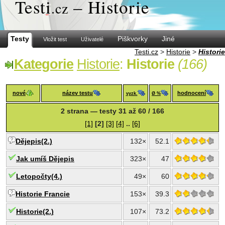
Test
i
– Historie
.cz
Testy
Piškvorky
Jiné
Vložit test
Uživatelé
Testi.cz
>
Historie
>
Historie
Kategorie
Historie
:
Historie
(166)
nové
název testu
hodnocení
vyzk.
Ø %
2 strana — testy 31 až 60 / 166
[1]
[2]
[3]
[4]
..
[6]
Dějepis(2.)
132×
52.1
Jak umíš Dějepis
323×
47
Letopočty(4.)
49×
60
Historie Francie
153×
39.3
Historie(2.)
107×
73.2