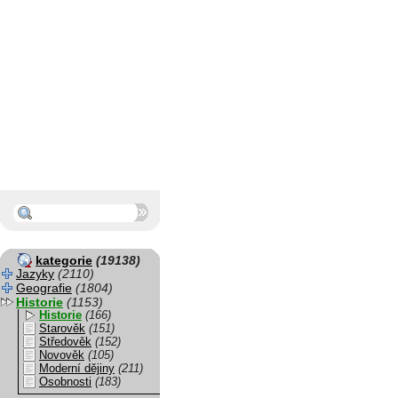
kategorie
(19138)
Jazyky
(2110)
Geografie
(1804)
Historie
(1153)
Historie
(166)
Starověk
(151)
Středověk
(152)
Novověk
(105)
Moderní dějiny
(211)
Osobnosti
(183)