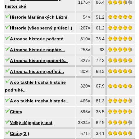
1176×
86.4
historické
Historie Mariánských Lázní
54×
51.2
Historie (všeobecný průřez I.)
267×
61.2
A trocha historie pošesté
310×
73.4
A trocha historie popáte...
253×
63
A trocha historie počtvrté...
327×
72.3
A trocha historie potřetí...
309×
63.3
A co takhle trocha historie
320×
67.9
podruhé...
A co takhle trocha historie...
466×
81.3
Citáty
595×
35.5
Velký dějepisný test
3334×
62.9
Citáty(2.)
571×
33.1