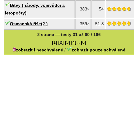
Bitvy (národy, vojevůdci a
383×
54
letopočty)
Osmanská říše(2.)
359×
51.8
2 strana — testy 31 až 60 / 166
[1]
[2]
[3]
[4]
..
[6]
zobrazit i neschválené
/
zobrazit pouze schválené