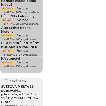
Poznáte známé české
hrady?
Historie
ø 69.5% / 2658 × vyzkoušeno
DĚJEPIS - Letopočty
Historie
ø 79.5% / 7063 × vyzkoušeno
A co takhle trocha
historie...
Historie
ø 81.3% / 466 × vyzkoušeno
HISTORICKÉ PROMĚNY
KOČÁRKŮ A PANENEK
Historie
ø 47.6% / 172 × vyzkoušeno
Křesťanství
Historie
ø 87.4% / 759 × vyzkoušeno
nové testy
SVĚTOVÁ MĚSTA 31 –
poznávačka
(Geografie)
ø 84.1% / 51 ×
SVĚT V OBRAZECH 2 –
BRAZÍLIE
(Geografie)