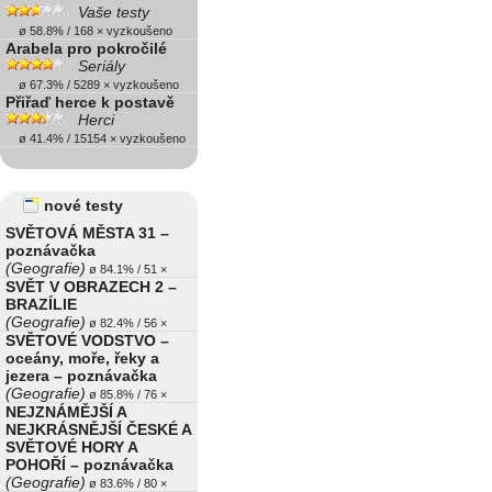
Vaše testy
ø 58.8% / 168 × vyzkoušeno
Arabela pro pokročilé
Seriály
ø 67.3% / 5289 × vyzkoušeno
Přiřaď herce k postavě
Herci
ø 41.4% / 15154 × vyzkoušeno
nové testy
SVĚTOVÁ MĚSTA 31 –
poznávačka
(Geografie)
ø 84.1% / 51 ×
SVĚT V OBRAZECH 2 –
BRAZÍLIE
(Geografie)
ø 82.4% / 56 ×
SVĚTOVÉ VODSTVO –
oceány, moře, řeky a
jezera – poznávačka
(Geografie)
ø 85.8% / 76 ×
NEJZNÁMĚJŠÍ A
NEJKRÁSNĚJŠÍ ČESKÉ A
SVĚTOVÉ HORY A
POHOŘÍ – poznávačka
(Geografie)
ø 83.6% / 80 ×