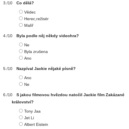
Co dělá?
Vědec
Herec,režisér
Malíř
Byla podle něj někdy videohra?
Ne
Byla zrušena
Ano
Nazpíval Jackie nějaké písně?
Ano
Ne
S jakou filmovou hvězdou natočil Jackie film Zakázané
království?
Tony Jaa
Jet Li
Albert Eistein