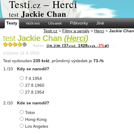
Test
i
– Herci
.cz
Jackie Chan
test
Testy
Piškvorky
Jiné
Vložit test
Uživatelé
Testi.cz
>
Filmy a seriály
>
Herci
>
Jackie Chan
test
Jackie Chan
(
Herci
)
Autor:
jin.jim (37
1428
-3%
ø)
...
vlož.
vyzk.
vloženo 11.4.2010
Test vyzkoušen
235 krát
, průměrný výsledek je
73
%
.
.5
Kdy se narodil?
7.4.1954
27.8.1960
27.8.1954
Kde se narodil?
Tokio
Hong-Kong
Los Angeles