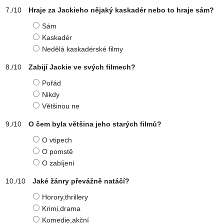
Hraje za Jackieho nějaký kaskadér nebo to hraje sám?
Sám
Kaskadér
Nedělá kaskadérské filmy
Zabijí Jackie ve svých filmech?
Pořád
Nikdy
Většinou ne
O čem byla většina jeho starých filmů?
O vtipech
O pomstě
O zabíjení
Jaké žánry převážně natáčí?
Horory,thrillery
Krimi,drama
Komedie,akční