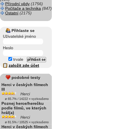
Přírodní vědy
(1756)
Počítače a technika
(847)
Ostatní
(2175)
Přihlaste se
Uživatelské jméno
Heslo
trvale
založit zde účet
podobné testy
Herci v českých filmech
III
Herci
ø 65.7% / 14222 × vyzkoušeno
Poznej herce/herečku
podle filmů, ve kterých
hrál(a)
Herci
ø 81.5% / 10525 × vyzkoušeno
Herci v českých filmech