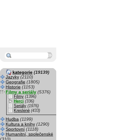
kategorie
(19139)
Jazyky
(2110)
Geografie
(1805)
Historie
(1153)
Filmy a seriály
(5376)
Filmy
(1396)
Herci
(336)
Seriály
(1976)
Kreslené
(433)
Hudba
(1199)
Kultura a knihy
(1290)
Sportovní
(1118)
Humanitní, společenské
(310)