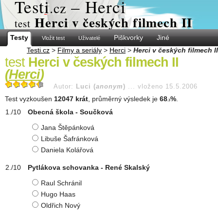
Test
i
– Herci
.cz
Herci v českých filmech II
test
Testy
Piškvorky
Jiné
Vložit test
Uživatelé
Testi.cz
>
Filmy a seriály
>
Herci
>
Herci v českých filmech II
test
Herci v českých filmech II
(
Herci
)
Autor:
Luci (
anonym
)
...
vloženo 15.5.2006
Test vyzkoušen
12047 krát
, průměrný výsledek je
68
%
.
.3
Obecná škola - Součková
Jana Štěpánková
Libuše Šafránková
Daniela Kolářová
Pytlákova schovanka - René Skalský
Raul Schránil
Hugo Haas
Oldřich Nový