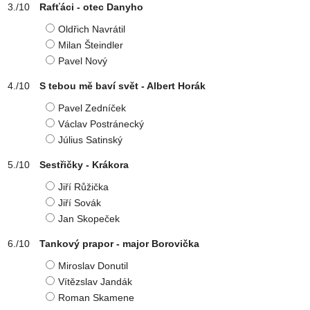
Rafťáci - otec Danyho
Oldřich Navrátil
Milan Šteindler
Pavel Nový
S tebou mě baví svět - Albert Horák
Pavel Zedníček
Václav Postránecký
Július Satinský
Sestřičky - Krákora
Jiří Růžička
Jiří Sovák
Jan Skopeček
Tankový prapor - major Borovička
Miroslav Donutil
Vítězslav Jandák
Roman Skamene