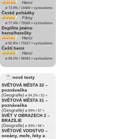
Herci
ø 73.8% / 14469 × vyzkoušeno
České pohádky
Filmy
ø 77.4% / 75569 × vyzkoušeno
Doplňte jméno
herce/herečky
Herci
ø 82.6% / 73327 × vyzkoušeno
Čeští herci
Herci
ø 68.2% / 36363 × vyzkoušeno
nové testy
SVĚTOVÁ MĚSTA 32 –
poznávačka
(Geografie)
ø 84.2% / 52 ×
SVĚTOVÁ MĚSTA 31 –
poznávačka
(Geografie)
ø 84% / 67 ×
SVĚT V OBRAZECH 2 –
BRAZÍLIE
(Geografie)
ø 83% / 68 ×
SVĚTOVÉ VODSTVO –
oceány, moře, řeky a