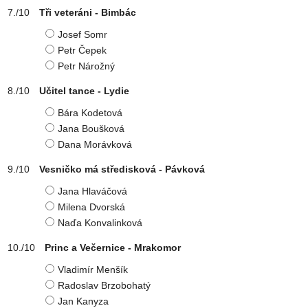
Tři veteráni - Bimbác
Josef Somr
Petr Čepek
Petr Nárožný
Učitel tance - Lydie
Bára Kodetová
Jana Boušková
Dana Morávková
Vesničko má středisková - Pávková
Jana Hlaváčová
Milena Dvorská
Naďa Konvalinková
Princ a Večernice - Mrakomor
Vladimír Menšík
Radoslav Brzobohatý
Jan Kanyza