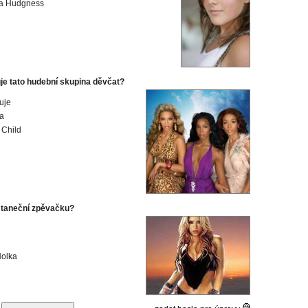
a Hudgness
je tato hudební skupina děvčat?
uje
a
 Child
a taneční zpěvačku?
Holka