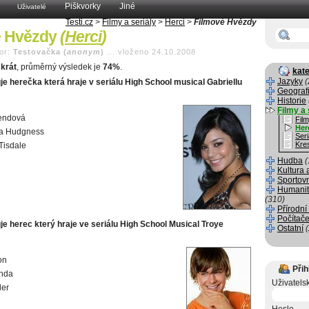
Piškvorky
Jiné
Uživatelé
Testi.cz
>
Filmy a seriály
>
Herci
>
Filmové Hvězdy
é Hvězdy
(
Herci
)
or:
Testovačka (
anonym
)
...
vloženo 24.10.2008
krát
, průměrný výsledek je
74%
.
kate
Jazyky
(
e herečka která hraje v seriálu High School musical Gabriellu
Geograf
Historie
Filmy a 
Bendová
Fil
Her
a Hudgness
Seri
Kre
Tisdale
Hudba
(
Kultura 
Sportov
Humanit
(310)
Přírodní
Počítače
je herec který hraje ve seriálu High School Musical Troye
Ostatní
on
Přih
enda
Uživatels
ler