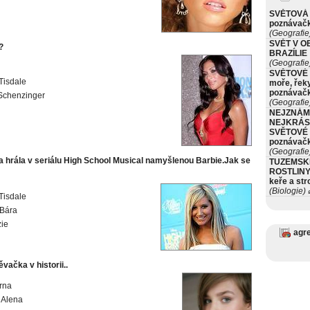
SVĚTOVÁ 
poznávač
(Geografie
SVĚT V O
?
BRAZÍLIE
(Geografie
SVĚTOVÉ 
Tisdale
moře, řeky
poznávač
Schenzinger
(Geografie
NEJZNÁM
NEJKRÁS
SVĚTOVÉ 
poznávač
(Geografie
a hrála v seriálu High School Musical namyšlenou Barbie.Jak se
TUZEMSK
ROSTLINY 
keře a st
(Biologie)
ø
Tisdale
 Bára
ie
agr
vačka v historii..
rna
 Alena