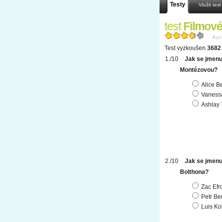
Testy
Vložit test
test
Filmov
Aut
Test vyzkoušen
3682 
Jak se jmenuj
Montézovou?
Alice 
Vaness
Ashlay 
Jak se jmenu
Bolthona?
Zac Efr
Petr B
Luis Ko