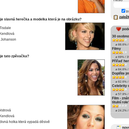
Heslo
tr
založi
je slavná herečka a modelka která je na obrázku?
Tisdale
pod
 Kendlová
30 osobno
t Johanson
ø 88.6% / 
Filmy
je tato zpěvačka?
ø 69% / 35
Přiřaď he
ø 84.6% / 
Doplňte j
ø 82.6% / 
Celebrity
ø 57.9% / 
Film - zná
titulní role
olstrová
ø 24.2% / 
 Kendlová
divná holka která vypadá děsivě
nové