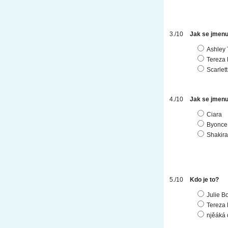
Jak se jmenu
Ashley 
Tereza
Scarlet
Jak se jmenu
Ciara
Byonce
Shakira
Kdo je to?
Julie B
Tereza
njěáká 