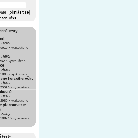
vale
t zde účet
obné testy
stí
Herci
9619 × vyzkoušeno
Herci
62 × vyzkoušeno
rce
Herci
5806 × vyzkoušeno
méno herce/herečky
Herci
73326 × vyzkoušeno
 obecně
Herci
2989 × vyzkoušeno
te představitele
?
Filmy
30824 × vyzkoušeno
 testy