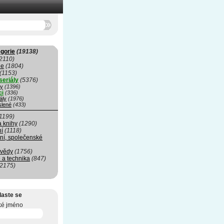
gorie
(19138)
2110)
ie
(1804)
(1153)
seriály
(5376)
my
(1396)
ci
(336)
ály
(1976)
slené
(433)
1199)
a knihy
(1290)
ní
(1118)
ní, společenské
 vědy
(1756)
 a technika
(847)
(2175)
laste se
ké jméno