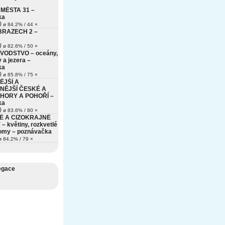
MĚSTA 31 –
ka
)
ø 84.2% / 44 ×
BRAZECH 2 –
)
ø 82.6% / 50 ×
VODSTVO – oceány,
 a jezera –
ka
)
ø 85.8% / 75 ×
ĚJŠÍ A
NĚJŠÍ ČESKÉ A
HORY A POHOŘÍ –
ka
)
ø 83.6% / 80 ×
É A CIZOKRAJNÉ
– květiny, rozkvetlé
romy – poznávačka
 84.2% / 79 ×
egace