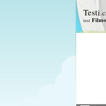
Test
i
.c
Filmo
test