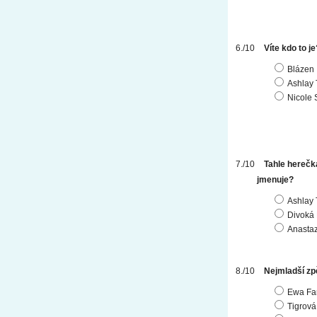
Víte kdo to je
Blázen
Ashlay 
Nicole 
Tahle herečk
jmenuje?
Ashlay 
Divoká
Anastaz
Nejmladší zpě
Ewa Fa
Tigrová