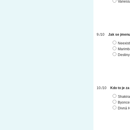
Vaness
Jak se jmenu
Neexist
Marimb
Destiny
Kdo to je z
Shakira
Byonce
Divná 