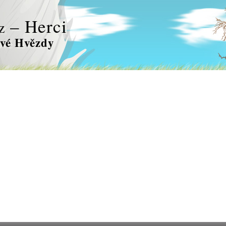
– Herci
z
vé Hvězdy