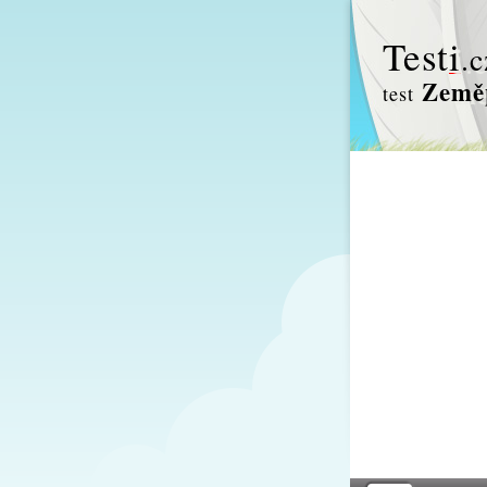
Test
i
.c
Zeměp
test