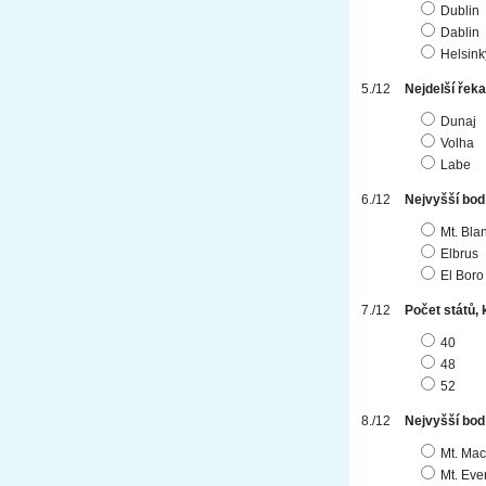
Dublin
Dablin
Helsink
Nejdelší řek
Dunaj
Volha
Labe
Nejvyšší bod
Mt. Bla
Elbrus
El Boro
Počet států, 
40
48
52
Nejvyšší bod 
Mt. Mac
Mt. Eve