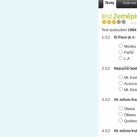
Testy
Vložit test
test
Zeměpi
Aut
Test vyzkoušen
1984 
El Paso je v:
Mexiku
Paříži
L.A
Nejvyšší bod
Mt. Evet
Aconca
Mt. Kin
Hl. město Ka
Otawa
Ottawa
Quebe
Hl. město Irs