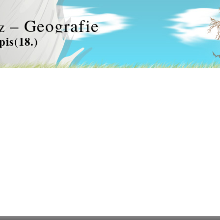
– Geografie
z
is(18.)