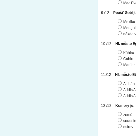
Mac Ev
Poušť Gobi je
Mexiku
Mongol
někde v
Hl. město E
Káhira
Cahirr
Manihr
Hl. město Et
All bán
Addis 
Addis 
Komory je:
země
souostr
ostrov