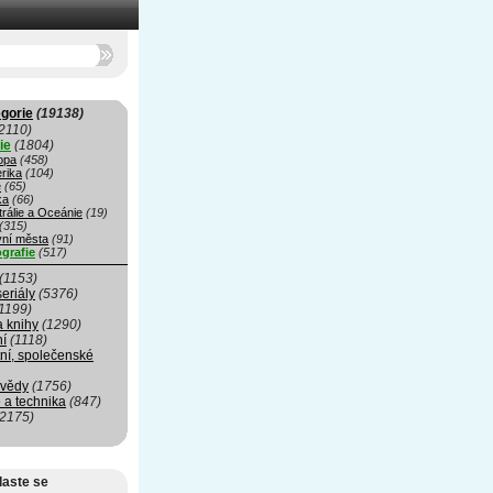
gorie
(19138)
2110)
ie
(1804)
opa
(458)
rika
(104)
e
(65)
ka
(66)
rálie a Oceánie
(19)
(315)
vní města
(91)
grafie
(517)
(1153)
seriály
(5376)
1199)
a knihy
(1290)
ní
(1118)
ní, společenské
 vědy
(1756)
 a technika
(847)
(2175)
laste se