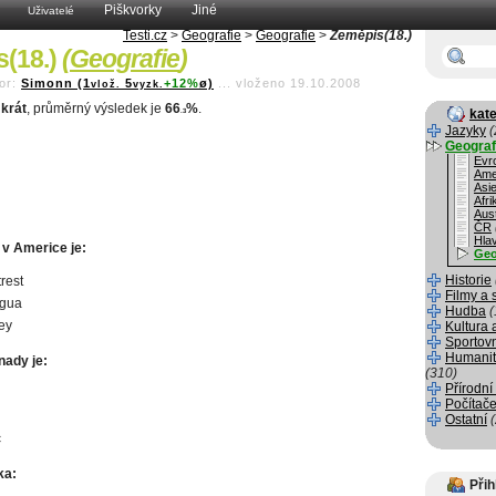
Piškvorky
Jiné
Uživatelé
Testi.cz
>
Geografie
>
Geografie
>
Zeměpis(18.)
s(18.)
(
Geografie
)
or:
Simonn (1
5
+12%
ø)
...
vloženo 19.10.2008
vlož.
vyzk.
krát
, průměrný výsledek je
66
%
.
kate
.3
Jazyky
(
Geograf
Evr
Ame
Asi
Afri
Aust
ČR
Hla
 v Americe je:
Geo
Historie
rest
Filmy a 
gua
Hudba
(
ley
Kultura 
Sportov
Humanit
nady je:
(310)
Přírodní
Počítače
Ostatní
c
ka:
Přih