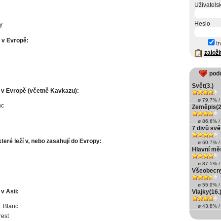
Uživatels
Heslo
y
a v Evropě:
tr
založi
pod
Svět(3.)
 v Evropě (včetně Kavkazu):
ø 79.7% / 
nc
Zeměpis(2
ø 86.6% / 
7 divů svě
které leží v, nebo zasahují do Evropy:
ø 60.7% / 
Hlavní měs
ø 87.5% / 
Všeobecn
ø 55.9% / 
v Asii:
Vlajky(16.
. Blanc
ø 43.8% / 
rest