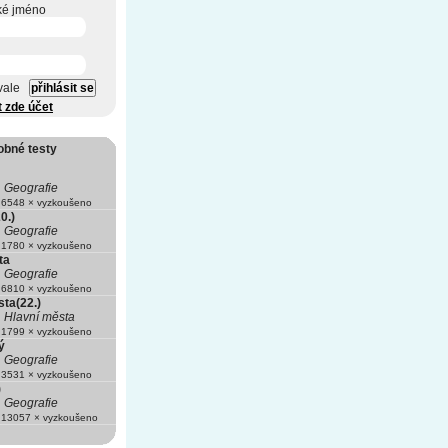
ké jméno
vale
t zde účet
obné testy
Geografie
6548 × vyzkoušeno
0.)
Geografie
1780 × vyzkoušeno
ta
Geografie
6810 × vyzkoušeno
ta(22.)
Hlavní města
1799 × vyzkoušeno
ý
Geografie
3531 × vyzkoušeno
)
Geografie
13057 × vyzkoušeno