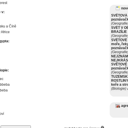
erest
nové
 v:
SVĚTOVÁ 
poznávač
(Geografie
sku a Číně
SVĚT V O
BRAZÍLIE
 Africe
(Geografie
SVĚTOVÉ 
gypta:
moře, řeky
poznávač
(Geografie
NEJZNÁM
NEJKRÁS
SVĚTOVÉ 
poznávač
iopie:
(Geografie
TUZEMSK
 ec
ROSTLINY 
Abbeba
keře a st
(Biologie)
ø
Abeba
agr
oví