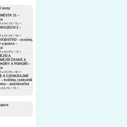
 testy
MĚSTA 31 –
ka
)
ø 84.1% / 51 ×
BRAZECH 2 –
)
ø 82.4% / 56 ×
VODSTVO – oceány,
 a jezera –
ka
)
ø 85.8% / 76 ×
ĚJŠÍ A
NĚJŠÍ ČESKÉ A
HORY A POHOŘÍ –
ka
)
ø 83.6% / 80 ×
É A CIZOKRAJNÉ
– květiny, rozkvetlé
romy – poznávačka
 84.2% / 79 ×
egace