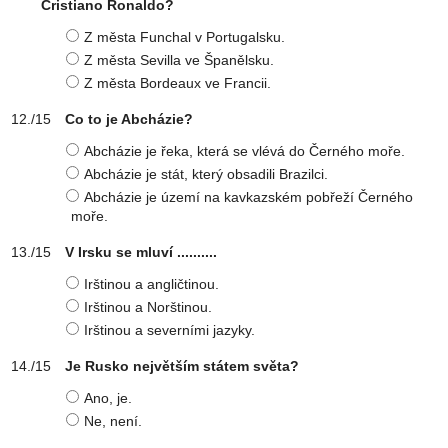
Cristiano Ronaldo?
Z města Funchal v Portugalsku.
Z města Sevilla ve Španělsku.
Z města Bordeaux ve Francii.
Co to je Abcházie?
Abcházie je řeka, která se vlévá do Černého moře.
Abcházie je stát, který obsadili Brazilci.
Abcházie je území na kavkazském pobřeží Černého
moře.
V Irsku se mluví ..........
Irštinou a angličtinou.
Irštinou a Norštinou.
Irštinou a severními jazyky.
Je Rusko největším státem světa?
Ano, je.
Ne, není.