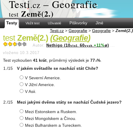
Test
i
– Geografie
.cz
Země(2.)
test
Testy
Piškvorky
Jiné
Vložit test
Uživatelé
Testi.cz
>
Geografie
>
Geografie
>
Země(2.)
test
Země(2.)
(
Geografie
)
Autor:
Nethigo (10
60
+11%
ø)
...
vlož.
vyzk.
vloženo 10.3.2017
Test vyzkoušen
41 krát
, průměrný výsledek je
77
%
.
.9
V jakém světadíle se nachází stát Chile?
V Severní Americe.
V Jižní Americe.
V Asii.
Mezi jakými dvěma státy se nachází Čudské jezero?
Mezi Estonskem a Ruskem.
Mezi Mongolskem a Čínou.
Mezi Bulharskem a Tureckem.