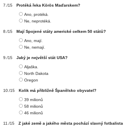
Protéká řeka Körös Maďarskem?
Ano, protéká.
Ne, neprotéká.
Mají Spojené státy americké celkem 50 států?
Ano, mají.
Ne, nemají.
Jaký je největší stát USA?
Aljaška.
North Dakota
Oregon
Kolik má přibližně Španělsko obyvatel?
39 milionů
58 milionů
46 milionů
Z jaké země a jakého města pochází slavný fotbalista