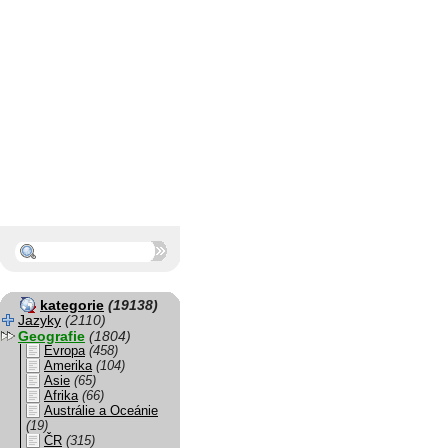
kategorie
(19138)
Jazyky
(2110)
Geografie
(1804)
Evropa
(458)
Amerika
(104)
Asie
(65)
Afrika
(66)
Austrálie a Oceánie
(19)
ČR
(315)