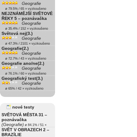
Geografie
ø 79.5% / 65 × vyzkoušeno
NEJZNÁMĚJŠÍ SVĚTOVÉ
ŘEKY 5 – poznávačka
Geografie
ø 35.4% / 152 × vyzkoušeno
Světová nej(3.)
Geografie
ø 47.3% / 2101 × vyzkoušeno
Geografie(2.)
Geografie
ø 72.7% / 43 × vyzkoušeno
Geografie ano/ne(2.)
Geografie
ø 76.1% / 60 × vyzkoušeno
Geografický test(3.)
Geografie
ø 65% / 42 × vyzkoušeno
nové testy
SVĚTOVÁ MĚSTA 31 –
poznávačka
(Geografie)
ø 84.1% / 51 ×
SVĚT V OBRAZECH 2 –
BRAZÍLIE