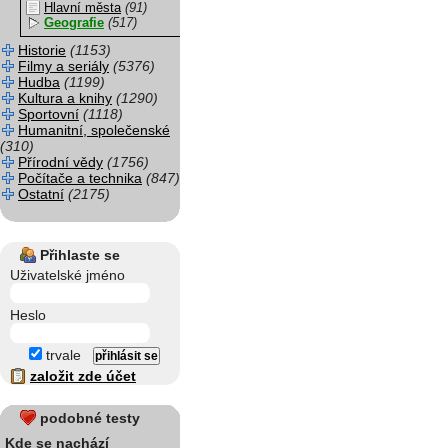
Hlavní města
(91)
Geografie
(517)
Historie
(1153)
Filmy a seriály
(5376)
Hudba
(1199)
Kultura a knihy
(1290)
Sportovní
(1118)
Humanitní, společenské
(310)
Přírodní vědy
(1756)
Počítače a technika
(847)
Ostatní
(2175)
Přihlaste se
Uživatelské jméno
Heslo
trvale
založit zde účet
podobné testy
Kde se nachází