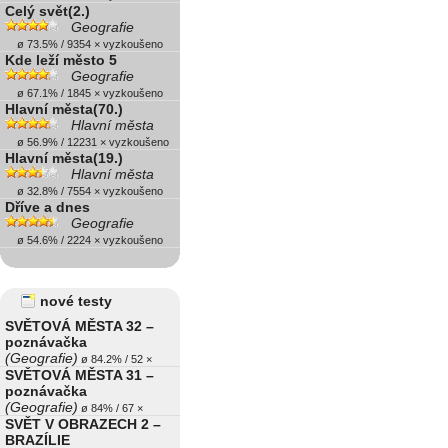
Celý svět(2.)
Geografie
ø 73.5% / 9354 × vyzkoušeno
Kde leží město 5
Geografie
ø 67.1% / 1845 × vyzkoušeno
Hlavní města(70.)
Hlavní města
ø 56.9% / 12231 × vyzkoušeno
Hlavní města(19.)
Hlavní města
ø 32.8% / 7554 × vyzkoušeno
Dříve a dnes
Geografie
ø 54.6% / 2224 × vyzkoušeno
nové testy
SVĚTOVÁ MĚSTA 32 –
poznávačka
(Geografie)
ø 84.2% / 52 ×
SVĚTOVÁ MĚSTA 31 –
poznávačka
(Geografie)
ø 84% / 67 ×
SVĚT V OBRAZECH 2 –
BRAZÍLIE