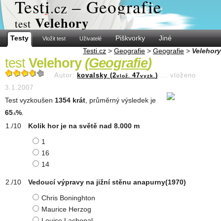
Test
i
– Geografie
.cz
Velehory
test
Testy
Piškvorky
Jiné
Vložit test
Uživatelé
Testi.cz
>
Geografie
>
Geografie
>
Velehory
test
Velehory
(
Geografie
)
Autor:
kovalsky (2
47
)
...
vloženo
vlož.
vyzk.
3.1.2007
Test vyzkoušen
1354 krát
, průměrný výsledek je
65
%
.
.5
Kolik hor je na světě nad 8.000 m
1
16
14
Vedoucí výpravy na jižní stěnu anapurny(1970)
Chris Boninghton
Maurice Herzog
Louise Lachenal