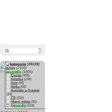
kategorie
(19139)
Jazyky
(2110)
Geografie
(1805)
Evropa
(458)
Amerika
(104)
Asie
(65)
Afrika
(66)
Austrálie a Oceánie
(19)
ČR
(315)
Hlavní města
(91)
Geografie
(518)