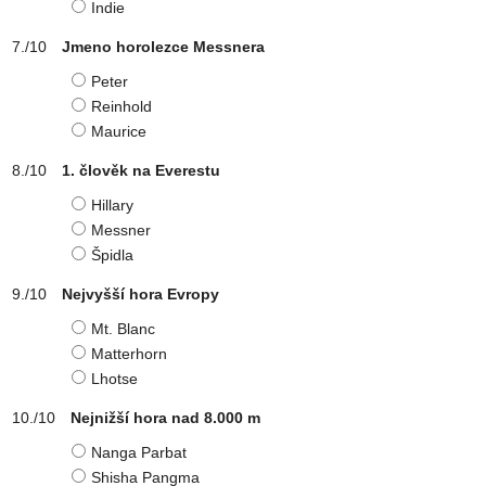
Indie
Jmeno horolezce Messnera
Peter
Reinhold
Maurice
1. člověk na Everestu
Hillary
Messner
Špidla
Nejvyšší hora Evropy
Mt. Blanc
Matterhorn
Lhotse
Nejnižší hora nad 8.000 m
Nanga Parbat
Shisha Pangma