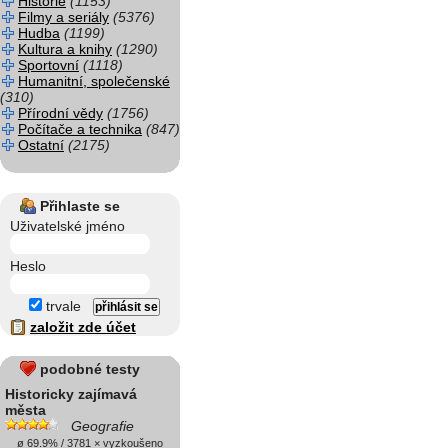
Historie
(1153)
Filmy a seriály
(5376)
Hudba
(1199)
Kultura a knihy
(1290)
Sportovní
(1118)
Humanitní, společenské
(310)
Přírodní vědy
(1756)
Počítače a technika
(847)
Ostatní
(2175)
Přihlaste se
Uživatelské jméno
Heslo
trvale
založit zde účet
podobné testy
Historicky zajímavá
města
Geografie
ø 69.9% / 3781 × vyzkoušeno