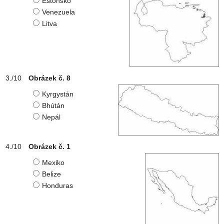
Estonsko
Venezuela
Litva
Obrázek č. 8
Kyrgystán
Bhútán
Nepál
Obrázek č. 1
Mexiko
Belize
Honduras