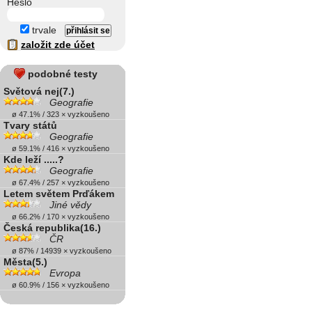
Heslo
trvale
založit zde účet
podobné testy
Světová nej(7.)
Geografie
ø 47.1% / 323 × vyzkoušeno
Tvary států
Geografie
ø 59.1% / 416 × vyzkoušeno
Kde leží .....?
Geografie
ø 67.4% / 257 × vyzkoušeno
Letem světem Prďákem
Jiné vědy
ø 66.2% / 170 × vyzkoušeno
Česká republika(16.)
ČR
ø 87% / 14939 × vyzkoušeno
Města(5.)
Evropa
ø 60.9% / 156 × vyzkoušeno