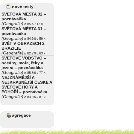
nové testy
SVĚTOVÁ MĚSTA 32 –
poznávačka
(Geografie)
ø 85% / 12 ×
SVĚTOVÁ MĚSTA 31 –
poznávačka
(Geografie)
ø 84.1% / 59 ×
SVĚT V OBRAZECH 2 –
BRAZÍLIE
(Geografie)
ø 82.7% / 63 ×
SVĚTOVÉ VODSTVO –
oceány, moře, řeky a
jezera – poznávačka
(Geografie)
ø 85.8% / 77 ×
NEJZNÁMĚJŠÍ A
NEJKRÁSNĚJŠÍ ČESKÉ A
SVĚTOVÉ HORY A
POHOŘÍ – poznávačka
(Geografie)
ø 83.6% / 81 ×
agregace