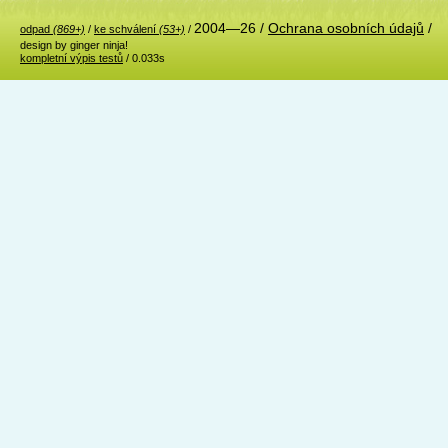
2004—26 /
Ochrana osobních údajů
/
odpad
(869+)
/
ke schválení
(53+)
/
design by ginger ninja!
kompletní výpis testů
/ 0.033s