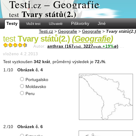
Test
i
– Geografie
.cz
Tvary států(2.)
test
Testy
Piškvorky
Jiné
Vložit test
Uživatelé
Testi.cz
>
Geografie
>
Geografie
>
Tvary států(2.)
test
Tvary států(2.)
(
Geografie
)
Autor:
anthrax (167
3227
+19%
ø)
...
vlož.
vyzk.
vloženo 4.2.2013
Test vyzkoušen
342 krát
, průměrný výsledek je
72
%
.
.8
Obrázek č. 4
Portugalsko
Moldavsko
Peru
Obrázek č. 6