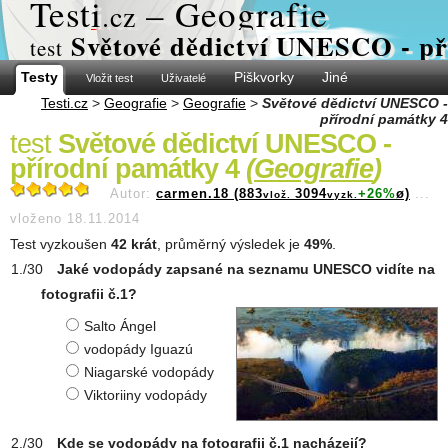
Test
i
– Geografie
.cz
Světové dědictví UNESCO - př
test
Testy
Piškvorky
Jiné
Vložit test
Uživatelé
Testi.cz
>
Geografie
>
Geografie
>
Světové dědictví UNESCO -
přírodní památky 4
test
Světové dědictví UNESCO -
přírodní památky 4
(
Geografie
)
Autor:
carmen.18 (883
3094
+26%
ø)
...
vlož.
vyzk.
vloženo 18.11.2014
Test vyzkoušen
42 krát
, průměrný výsledek je
49%
.
Jaké vodopády zapsané na seznamu UNESCO vidíte na
fotografii č.1?
Salto Ángel
vodopády Iguazú
Niagarské vodopády
Viktoriiny vodopády
Kde se vodopády na fotografii č.1 nacházejí?