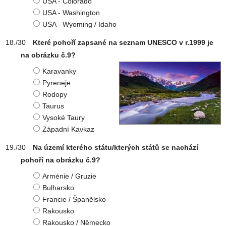
USA - Colorado
USA - Washington
USA - Wyoming / Idaho
Které pohoří zapsané na seznam UNESCO v r.1999 je
na obrázku č.9?
Karavanky
Pyreneje
Rodopy
Taurus
Vysoké Taury
Západní Kavkaz
Na území kterého státu/kterých států se nachází
pohoří na obrázku č.9?
Arménie / Gruzie
Bulharsko
Francie / Španělsko
Rakousko
Rakousko / Německo