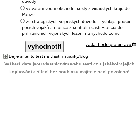
důvody
vytvoření vodní obchodní cesty z vinařských krajů do
Paříže
ze strategických vojenských důvodů - rychlejší přesun
pěších vojáků a munice z centrální části Francie do
příhraničních vojenských ležení na východě země
zadat heslo pro úpravu
Dejte si tento test na vlastní stránky/blog
Veškerá data jsou vlastnictvím webu testi.cz a jakékoliv jejich
kopírování a šíření bez souhlasu majitele není povoleno!