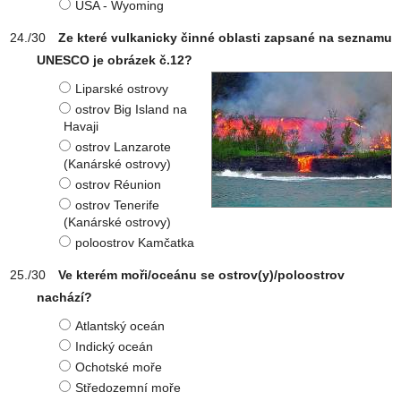
USA - Wyoming
Ze které vulkanicky činné oblasti zapsané na seznamu
UNESCO je obrázek č.12?
Liparské ostrovy
ostrov Big Island na
Havaji
ostrov Lanzarote
(Kanárské ostrovy)
ostrov Réunion
ostrov Tenerife
(Kanárské ostrovy)
poloostrov Kamčatka
Ve kterém moři/oceánu se ostrov(y)/poloostrov
nachází?
Atlantský oceán
Indický oceán
Ochotské moře
Středozemní moře