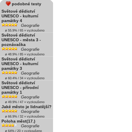
podobné testy
Světové dědictví
UNESCO - kulturní
památky 4
Geografie
ø 55.9% / 65 × vyzkoušeno
Světové dědictví
UNESCO - města 3 -
poznávačka
Geografie
ø 48.9% / 85 × vyzkoušeno
Světové dědictví
UNESCO - kulturní
památky 3
Geografie
ø 60.4% / 34 × vyzkoušeno
Světové dědictví
UNESCO - přírodní
památky 1
Geografie
ø 49.9% / 47 × vyzkoušeno
Jaké město je lidnatější?
Geografie
ø 66.9% / 32 × vyzkoušeno
Poloha měst(17.)
Geografie
ø 64% / 20 × vyzkoušeno