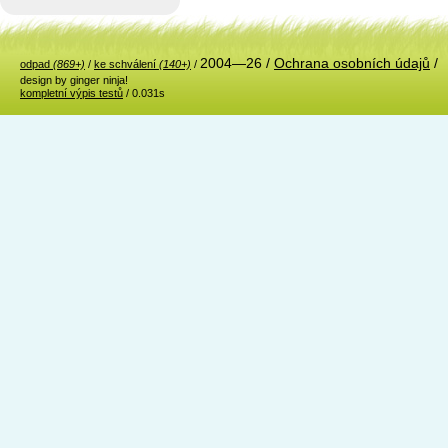
2004—26 /
Ochrana osobních údajů
/
odpad
(869+)
/
ke schválení
(140+)
/
design by ginger ninja!
kompletní výpis testů
/ 0.031s