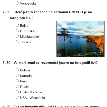
Venezuela
Které jezero zapsané na seznamu UNESCO je na
fotografii č.4?
Bajkal
Huronské
Michiganské
Titicaca
Ve které zemi se rozprostírá jezero na fotografii č.4?
Bolívie
Kanada
Peru
Rusko
USA - Michigan
USA - Wisconsin
Jak se jmenuje přírodní skvost zapsaný na seznamu