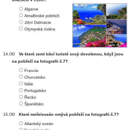
Algarve
Amalfinské pobřeží
Jižní Dalmácie
Olympská riviéra
Ve které zemi tráví turisté svoji dovolenou, když jsou
na pobřeží na fotografii č.7?
Francie
Chorvatsko
Itálie
Portugalsko
Řecko
Španělsko
Které moře/oceán omývá pobřeží na fotografii č.7?
Atlantský oceán