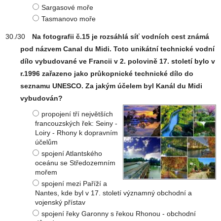
Sargasové moře
Tasmanovo moře
Na fotografii č.15 je rozsáhlá síť vodních cest známá
pod názvem Canal du Midi. Toto unikátní technické vodní
dílo vybudované ve Francii v 2. polovině 17. století bylo v
r.1996 zařazeno jako průkopnické technické dílo do
seznamu UNESCO. Za jakým účelem byl Kanál du Midi
vybudován?
propojení tří největších
francouzských řek: Seiny -
Loiry - Rhony k dopravním
účelům
spojení Atlantského
oceánu se Středozemním
mořem
spojení mezi Paříží a
Nantes, kde byl v 17. století významný obchodní a
vojenský přístav
spojení řeky Garonny s řekou Rhonou - obchodní