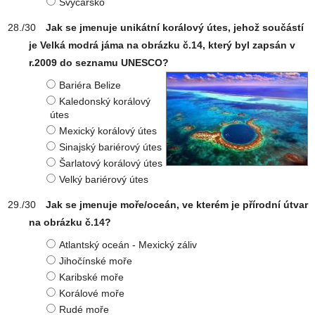
Švýcarsko
Jak se jmenuje unikátní korálový útes, jehož součástí
je Velká modrá jáma na obrázku č.14, který byl zapsán v
r.2009 do seznamu UNESCO?
Bariéra Belize
Kaledonský korálový
útes
Mexický korálový útes
Sinajský bariérový útes
Šarlatový korálový útes
Velký bariérový útes
Jak se jmenuje moře/oceán, ve kterém je přírodní útvar
na obrázku č.14?
Atlantský oceán - Mexický záliv
Jihočínské moře
Karibské moře
Korálové moře
Rudé moře