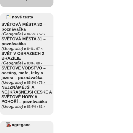
nové testy
SVĚTOVÁ MĚSTA 32 –
poznávačka
(Geografie)
ø 84.2% / 52 ×
SVĚTOVÁ MĚSTA 31 –
poznávačka
(Geografie)
ø 84% / 67 ×
SVĚT V OBRAZECH 2 –
BRAZÍLIE
(Geografie)
ø 83% / 68 ×
SVĚTOVÉ VODSTVO –
oceány, moře, řeky a
jezera – poznávačka
(Geografie)
ø 85.8% / 78 ×
NEJZNÁMĚJŠÍ A
NEJKRÁSNĚJŠÍ ČESKÉ A
SVĚTOVÉ HORY A
POHOŘÍ – poznávačka
(Geografie)
ø 83.6% / 81 ×
agregace