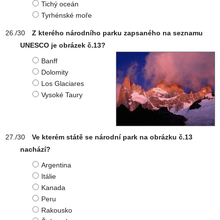
Tichý oceán
Tyrhénské moře
Z kterého národního parku zapsaného na seznamu
UNESCO je obrázek č.13?
Banff
Dolomity
Los Glaciares
Vysoké Taury
Ve kterém státě se národní park na obrázku č.13
nachází?
Argentina
Itálie
Kanada
Peru
Rakousko