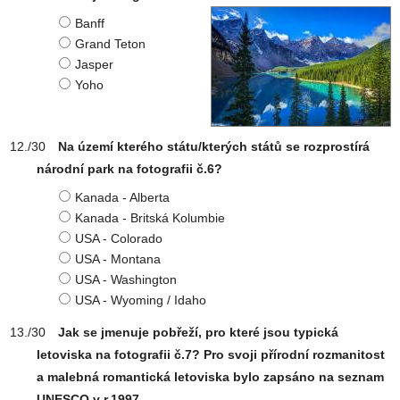
Banff
Grand Teton
Jasper
Yoho
Na území kterého státu/kterých států se rozprostírá
národní park na fotografii č.6?
Kanada - Alberta
Kanada - Britská Kolumbie
USA - Colorado
USA - Montana
USA - Washington
USA - Wyoming / Idaho
Jak se jmenuje pobřeží, pro které jsou typická
letoviska na fotografii č.7? Pro svoji přírodní rozmanitost
a malebná romantická letoviska bylo zapsáno na seznam
UNESCO v r.1997.