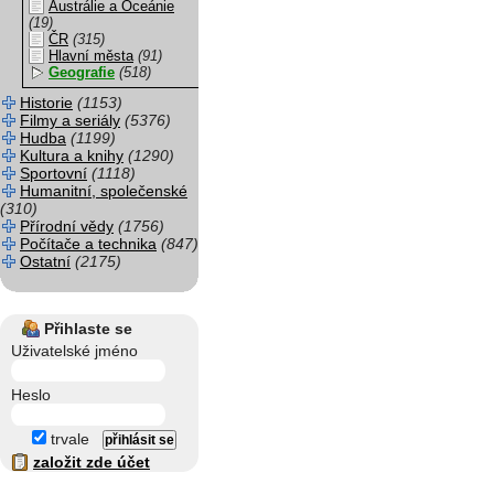
Austrálie a Oceánie
(19)
ČR
(315)
Hlavní města
(91)
Geografie
(518)
Historie
(1153)
Filmy a seriály
(5376)
Hudba
(1199)
Kultura a knihy
(1290)
Sportovní
(1118)
Humanitní, společenské
(310)
Přírodní vědy
(1756)
Počítače a technika
(847)
Ostatní
(2175)
Přihlaste se
Uživatelské jméno
Heslo
trvale
založit zde účet