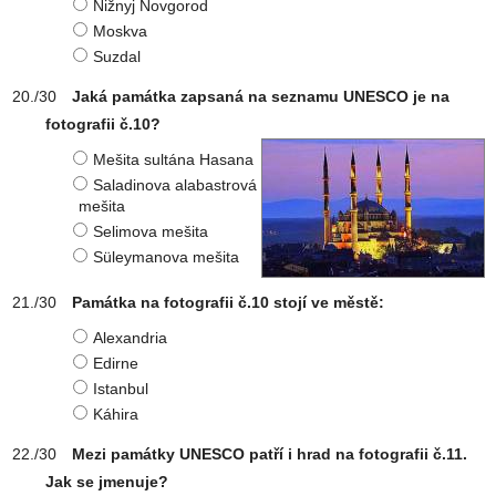
Nižnyj Novgorod
Moskva
Suzdal
Jaká památka zapsaná na seznamu UNESCO je na
fotografii č.10?
Mešita sultána Hasana
Saladinova alabastrová
mešita
Selimova mešita
Süleymanova mešita
Památka na fotografii č.10 stojí ve městě:
Alexandria
Edirne
Istanbul
Káhira
Mezi památky UNESCO patří i hrad na fotografii č.11.
Jak se jmenuje?