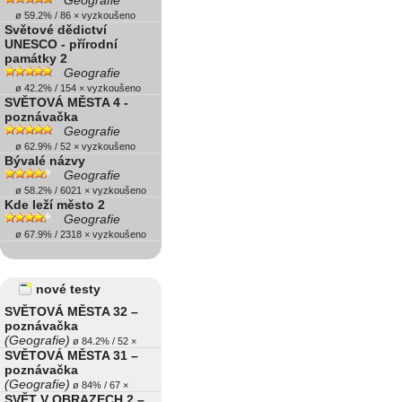
Geografie
ø 59.2% / 86 × vyzkoušeno
Světové dědictví
UNESCO - přírodní
památky 2
Geografie
ø 42.2% / 154 × vyzkoušeno
SVĚTOVÁ MĚSTA 4 -
poznávačka
Geografie
ø 62.9% / 52 × vyzkoušeno
Bývalé názvy
Geografie
ø 58.2% / 6021 × vyzkoušeno
Kde leží město 2
Geografie
ø 67.9% / 2318 × vyzkoušeno
nové testy
SVĚTOVÁ MĚSTA 32 –
poznávačka
(Geografie)
ø 84.2% / 52 ×
SVĚTOVÁ MĚSTA 31 –
poznávačka
(Geografie)
ø 84% / 67 ×
SVĚT V OBRAZECH 2 –