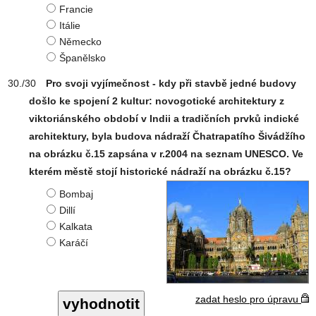
Francie
Itálie
Německo
Španělsko
Pro svoji vyjímečnost - kdy při stavbě jedné budovy
došlo ke spojení 2 kultur: novogotické architektury z
viktoriánského období v Indii a tradičních prvků indické
architektury, byla budova nádraží Čhatrapatího Šivádžího
na obrázku č.15 zapsána v r.2004 na seznam UNESCO. Ve
kterém městě stojí historické nádraží na obrázku č.15?
Bombaj
Dillí
Kalkata
Karáčí
zadat heslo pro úpravu