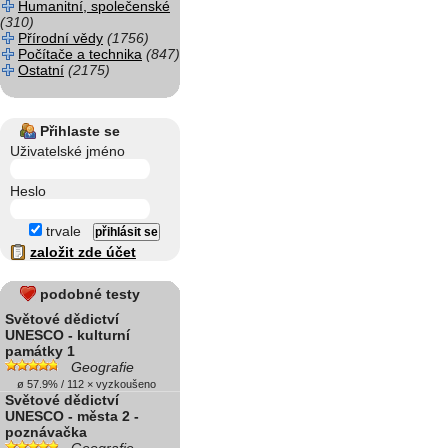
Humanitní, společenské
(310)
Přírodní vědy
(1756)
Počítače a technika
(847)
Ostatní
(2175)
Přihlaste se
Uživatelské jméno
Heslo
trvale
založit zde účet
podobné testy
Světové dědictví
UNESCO - kulturní
památky 1
Geografie
ø 57.9% / 112 × vyzkoušeno
Světové dědictví
UNESCO - města 2 -
poznávačka