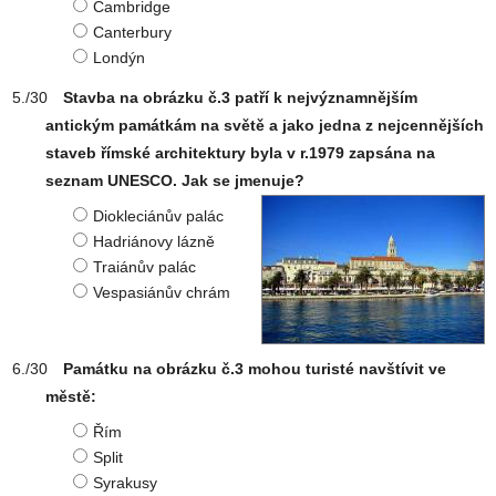
Cambridge
Canterbury
Londýn
Stavba na obrázku č.3 patří k nejvýznamnějším
antickým památkám na světě a jako jedna z nejcennějších
staveb římské architektury byla v r.1979 zapsána na
seznam UNESCO. Jak se jmenuje?
Diokleciánův palác
Hadriánovy lázně
Traiánův palác
Vespasiánův chrám
Památku na obrázku č.3 mohou turisté navštívit ve
městě:
Řím
Split
Syrakusy