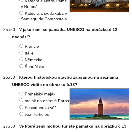
Katedrála Notre-Dame
v Remeši
Katedrála sv. Jakuba v
Santiagu de Compostela
V jaké zemi se památka UNESCO na obrázku č.12
nachází?
Francie
Itálie
Německo
Španělsko
Kterou historickou stavbu zapsanou na seznamu
UNESCO vidíte na obrázku č.13?
Frehelský maják
maják na ostrově Faros
Poseidonova věž
věž Herkules
Ve které zemi mohou turisté památku na obrázku č.13