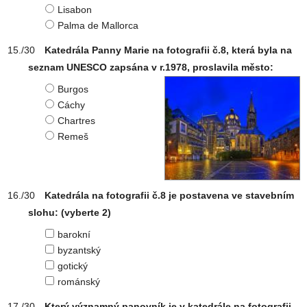
Lisabon
Palma de Mallorca
Katedrála Panny Marie na fotografii č.8, která byla na
seznam UNESCO zapsána v r.1978, proslavila město:
Burgos
Cáchy
Chartres
Remeš
Katedrála na fotografii č.8 je postavena ve stavebním
slohu:
(vyberte 2)
barokní
byzantský
gotický
románský
Který významný panovník je v katedrále na fotografii