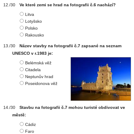
Ve které zemi se hrad na fotografii č.6 nachází?
Litva
Lotyšsko
Polsko
Rakousko
Název stavby na fotografii č.7 zapsané na seznam
UNESCO v r.1983 je:
Belémská věž
Citadela
Neptunův hrad
Poseidonova věž
Stavbu na fotografii č.7 mohou turisté obdivovat ve
městě:
Cádiz
Faro