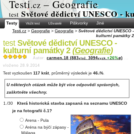
Test
i
– Geografie
.cz
Světové dědictví UNESCO - ku
test
Testy
Piškvorky
Jiné
Vložit test
Uživatelé
Testi.cz
>
Geografie
>
Geografie
>
Světové dědictví UNESCO -
kulturní památky 2
test
Světové dědictví UNESCO -
kulturní památky 2
(
Geografie
)
Autor:
carmen.18 (883
3094
+26%
ø)
...
vlož.
vyzk.
vloženo 28.9.2014
Test vyzkoušen
117 krát
, průměrný výsledek je
46
%
.
.2
U některých otázek může být více odpovědí správných,
zaškrtněte všechny.
Která historická stavba zapsaná na seznamu UNESCO
je na fotografii č.1?
Arena - Pula
Aréna na býčí zápasy -
Málaga