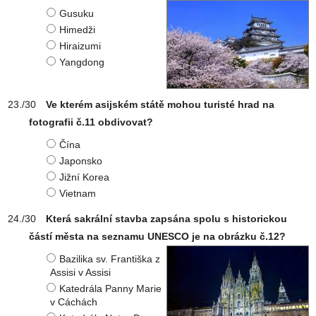
Gusuku
Himedži
Hiraizumi
Yangdong
Ve kterém asijském státě mohou turisté hrad na
fotografii č.11 obdivovat?
Čína
Japonsko
Jižní Korea
Vietnam
Která sakrální stavba zapsána spolu s historickou
částí města na seznamu UNESCO je na obrázku č.12?
Bazilika sv. Františka z
Assisi v Assisi
Katedrála Panny Marie
v Cáchách