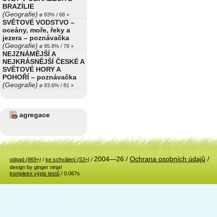
BRAZÍLIE
(Geografie)
ø 83% / 68 ×
SVĚTOVÉ VODSTVO –
oceány, moře, řeky a
jezera – poznávačka
(Geografie)
ø 85.8% / 78 ×
NEJZNÁMĚJŠÍ A
NEJKRÁSNĚJŠÍ ČESKÉ A
SVĚTOVÉ HORY A
POHOŘÍ – poznávačka
(Geografie)
ø 83.6% / 81 ×
agregace
2004—26 /
Ochrana osobních údajů
/
odpad
(869+)
/
ke schválení
(53+)
/
design by ginger ninja!
kompletní výpis testů
/ 0.067s