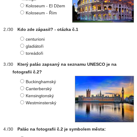
Koloseum - El Džem
Koloseum - Řím
Kdo zde zápasil? - otázka č.1
centurioni
gladiátoři
toreádoři
Který palác zapsaný na seznamu UNESCO je na
fotografii č.2?
Buckinghamský
Canterberský
Kensingtonský
Westminsterský
Palác na fotografii č.2 je symbolem města: