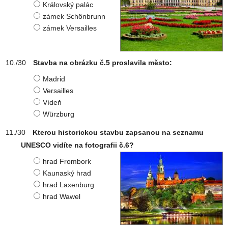
Královský palác
zámek Schönbrunn
zámek Versailles
Stavba na obrázku č.5 proslavila město:
Madrid
Versailles
Vídeň
Würzburg
Kterou historickou stavbu zapsanou na seznamu
UNESCO vidíte na fotografii č.6?
hrad Frombork
Kaunaský hrad
hrad Laxenburg
hrad Wawel