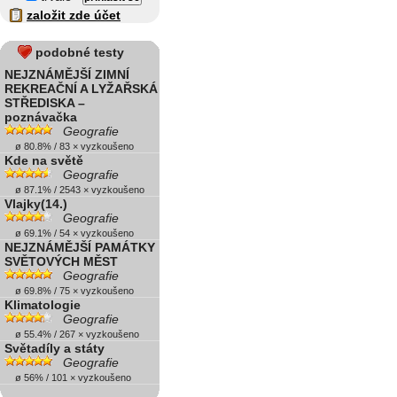
založit zde účet
podobné testy
NEJZNÁMĚJŠÍ ZIMNÍ
REKREAČNÍ A LYŽAŘSKÁ
STŘEDISKA –
poznávačka
Geografie
ø 80.8% / 83 × vyzkoušeno
Kde na světě
Geografie
ø 87.1% / 2543 × vyzkoušeno
Vlajky(14.)
Geografie
ø 69.1% / 54 × vyzkoušeno
NEJZNÁMĚJŠÍ PAMÁTKY
SVĚTOVÝCH MĚST
Geografie
ø 69.8% / 75 × vyzkoušeno
Klimatologie
Geografie
ø 55.4% / 267 × vyzkoušeno
Světadíly a státy
Geografie
ø 56% / 101 × vyzkoušeno