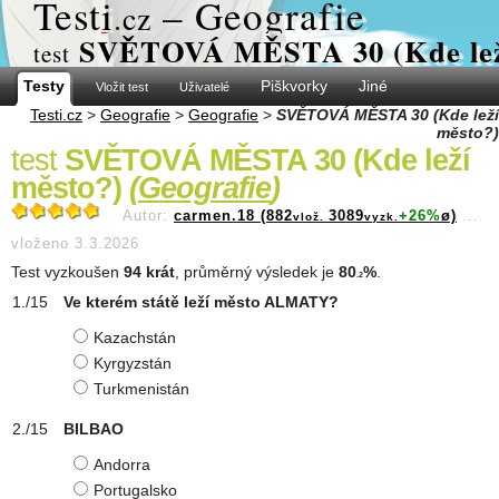
Test
i
– Geografie
.cz
SVĚTOVÁ MĚSTA 30 (Kde lež
test
Testy
Piškvorky
Jiné
Vložit test
Uživatelé
Testi.cz
>
Geografie
>
Geografie
>
SVĚTOVÁ MĚSTA 30 (Kde leží
město?)
test
SVĚTOVÁ MĚSTA 30 (Kde leží
město?)
(
Geografie
)
Autor:
carmen.18 (882
3089
+26%
ø)
...
vlož.
vyzk.
vloženo 3.3.2026
Test vyzkoušen
94 krát
, průměrný výsledek je
80
%
.
.2
Ve kterém státě leží město ALMATY?
Kazachstán
Kyrgyzstán
Turkmenistán
BILBAO
Andorra
Portugalsko