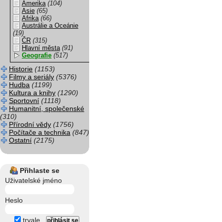
Amerika
(104)
Asie
(65)
Afrika
(66)
Austrálie a Oceánie
(19)
ČR
(315)
Hlavní města
(91)
Geografie
(517)
Historie
(1153)
Filmy a seriály
(5376)
Hudba
(1199)
Kultura a knihy
(1290)
Sportovní
(1118)
Humanitní, společenské
(310)
Přírodní vědy
(1756)
Počítače a technika
(847)
Ostatní
(2175)
Přihlaste se
Uživatelské jméno
Heslo
trvale