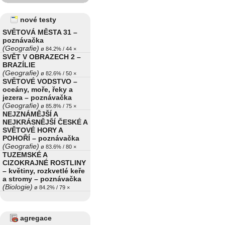
nové testy
SVĚTOVÁ MĚSTA 31 –
poznávačka
(Geografie)
ø 84.2% / 44 ×
SVĚT V OBRAZECH 2 –
BRAZÍLIE
(Geografie)
ø 82.6% / 50 ×
SVĚTOVÉ VODSTVO –
oceány, moře, řeky a
jezera – poznávačka
(Geografie)
ø 85.8% / 75 ×
NEJZNÁMĚJŠÍ A
NEJKRÁSNĚJŠÍ ČESKÉ A
SVĚTOVÉ HORY A
POHOŘÍ – poznávačka
(Geografie)
ø 83.6% / 80 ×
TUZEMSKÉ A
CIZOKRAJNÉ ROSTLINY
– květiny, rozkvetlé keře
a stromy – poznávačka
(Biologie)
ø 84.2% / 79 ×
agregace