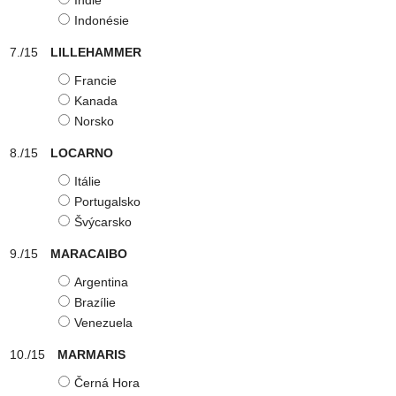
Indie
Indonésie
LILLEHAMMER
Francie
Kanada
Norsko
LOCARNO
Itálie
Portugalsko
Švýcarsko
MARACAIBO
Argentina
Brazílie
Venezuela
MARMARIS
Černá Hora