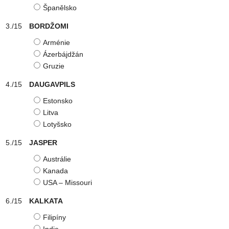
Španělsko
BORDŽOMI
Arménie
Ázerbájdžán
Gruzie
DAUGAVPILS
Estonsko
Litva
Lotyšsko
JASPER
Austrálie
Kanada
USA – Missouri
KALKATA
Filipíny