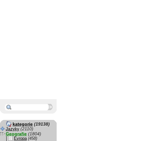
kategorie
(19138)
Jazyky
(2110)
Geografie
(1804)
Evropa
(458)