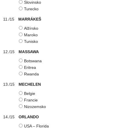
Slovinsko
Turecko
MARRÁKEŠ
Alžírsko
Maroko
Tunisko
MASSAWA
Botswana
Eritrea
Rwanda
MECHELEN
Belgie
Francie
Nizozemsko
ORLANDO
USA – Florida