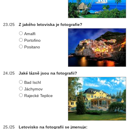
Z jakého letoviska je fotografie?
Amalfi
Portofino
Positano
Jaké lázně jsou na fotografii?
Bad Ischl
Jáchymov
Rajecké Teplice
Letovisko na fotografii se jmenuje: