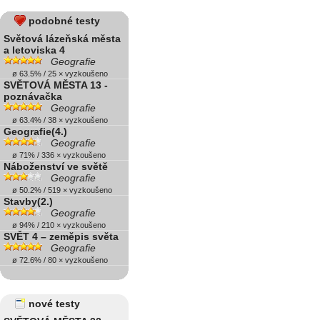
podobné testy
Světová lázeňská města
a letoviska 4
Geografie
ø 63.5% / 25 × vyzkoušeno
SVĚTOVÁ MĚSTA 13 -
poznávačka
Geografie
ø 63.4% / 38 × vyzkoušeno
Geografie(4.)
Geografie
ø 71% / 336 × vyzkoušeno
Náboženství ve světě
Geografie
ø 50.2% / 519 × vyzkoušeno
Stavby(2.)
Geografie
ø 94% / 210 × vyzkoušeno
SVĚT 4 – zeměpis světa
Geografie
ø 72.6% / 80 × vyzkoušeno
nové testy