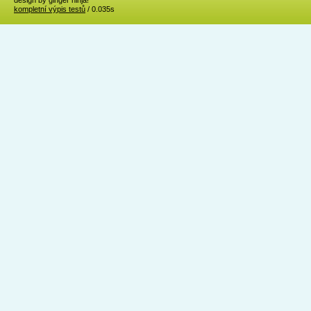
design by ginger ninja!
kompletní výpis testů
/ 0.035s