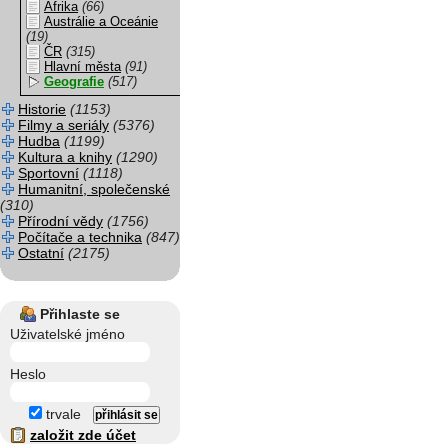
Afrika
(66)
Austrálie a Oceánie
(19)
ČR
(315)
Hlavní města
(91)
Geografie
(517)
Historie
(1153)
Filmy a seriály
(5376)
Hudba
(1199)
Kultura a knihy
(1290)
Sportovní
(1118)
Humanitní, společenské
(310)
Přírodní vědy
(1756)
Počítače a technika
(847)
Ostatní
(2175)
Přihlaste se
Uživatelské jméno
Heslo
trvale
založit zde účet