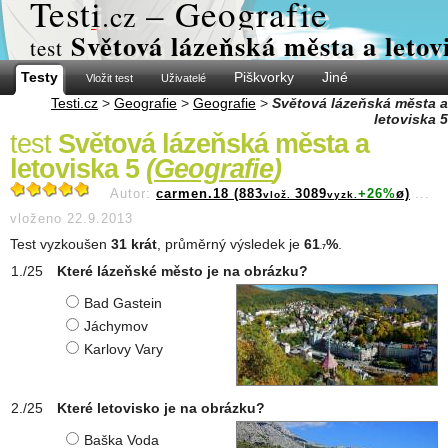
Test
i
– Geografie
.cz
Světová lázeňská města a letov
test
Testy
Piškvorky
Jiné
Vložit test
Uživatelé
Testi.cz
>
Geografie
>
Geografie
>
Světová lázeňská města a
letoviska 5
test
Světová lázeňská města a
letoviska 5
(
Geografie
)
Autor:
carmen.18 (883
3089
+26%
ø)
...
vlož.
vyzk.
vloženo 22.9.2013
Test vyzkoušen
31 krát
, průměrný výsledek je
61
%
.
.7
Které lázeňské město je na obrázku?
Bad Gastein
Jáchymov
Karlovy Vary
Které letovisko je na obrázku?
Baška Voda