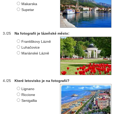
Makarska
Supetar
Na fotografii je lázeňské město:
Františkovy Lázně
Luhačovice
Mariánské Lázně
Které letovisko je na fotografii?
Lignano
Riccione
Senigallia