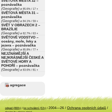
SVĚTOVÁ MĚSTA 32 –
poznávačka
(Geografie)
ø 85.6% / 17 ×
SVĚTOVÁ MĚSTA 31 –
poznávačka
(Geografie)
ø 84.1% / 59 ×
SVĚT V OBRAZECH 2 –
BRAZÍLIE
(Geografie)
ø 82.7% / 63 ×
SVĚTOVÉ VODSTVO –
oceány, moře, řeky a
jezera – poznávačka
(Geografie)
ø 85.8% / 77 ×
NEJZNÁMĚJŠÍ A
NEJKRÁSNĚJŠÍ ČESKÉ A
SVĚTOVÉ HORY A
POHOŘÍ – poznávačka
(Geografie)
ø 83.6% / 81 ×
agregace
2004—26 /
Ochrana osobních údajů
/
odpad
(869+)
/
ke schválení
(53+)
/