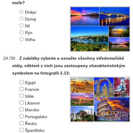
moře?
Dněpr
Dunaj
Nil
Rýn
Volha
Z nabídky vyberte a označte všechny středomořské
státy, některé z nich jsou zastoupeny charakteristickým
symbolem na fotografii č.13:
Egypt
Francie
Itálie
Libanon
Maroko
Portugalsko
Řecko
Španělsko