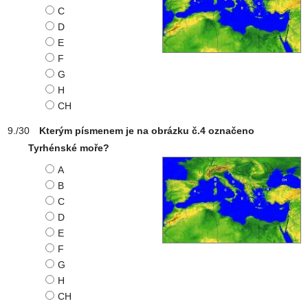
C
D
E
F
G
H
CH
Kterým písmenem je na obrázku č.4 označeno
Tyrhénské moře?
A
B
C
D
E
F
G
H
CH