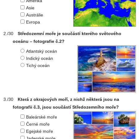
Amerika
Asie
Austrálie
Evropa
Středozemní moře je součástí kterého světového
oceánu – fotografie č.2?
Atlantský oceán
Indický oceán
Tichý oceán
Která z okrajových moří, z nichž některá jsou na
fotografii č.3, jsou součástí Středozemního moře?
Baleárské moře
Černé moře
Egejské moře
Jaderské moře