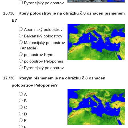
Pyrenejský poloostrov
Který poloostrov je na obrázku č.8 označen písmenem
B?
Apeninský poloostrov
Balkánský poloostrov
Maloasijský poloostrov
(Anatolie)
poloostrov Krym
poloostrov Peloponés
Pyrenejský poloostrov
Kterým písmenem je na obrázku č.8 označen
poloostrov Peloponés?
A
B
C
D
E
F