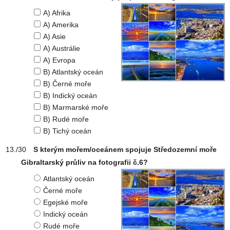
A) Afrika
A) Amerika
A) Asie
A) Austrálie
A) Evropa
B) Atlantský oceán
B) Černé moře
B) Indický oceán
B) Marmarské moře
B) Rudé moře
B) Tichý oceán
S kterým mořem/oceánem spojuje Středozemní moře
Gibraltarský průliv na fotografii č.6?
Atlantský oceán
Černé moře
Egejské moře
Indický oceán
Rudé moře