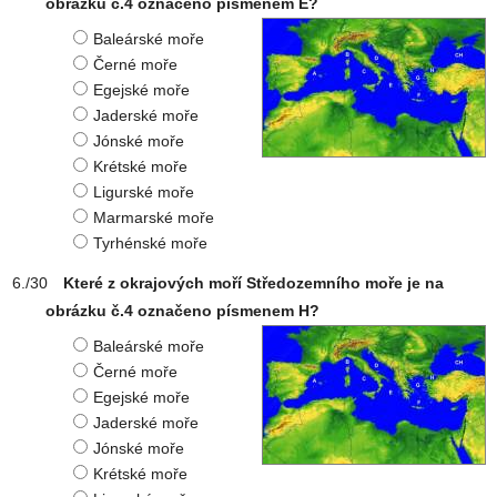
obrázku č.4 označeno písmenem E?
Baleárské moře
Černé moře
Egejské moře
Jaderské moře
Jónské moře
Krétské moře
Ligurské moře
Marmarské moře
Tyrhénské moře
Které z okrajových moří Středozemního moře je na
obrázku č.4 označeno písmenem H?
Baleárské moře
Černé moře
Egejské moře
Jaderské moře
Jónské moře
Krétské moře