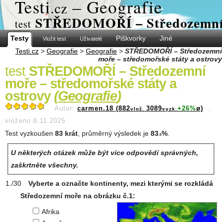
Test
i
– Geografie
.cz
STŘEDOMOŘÍ – Středozemní mo
test
Testy
Piškvorky
Jiné
Vložit test
Uživatelé
Testi.cz
>
Geografie
>
Geografie
>
STŘEDOMOŘÍ – Středozemní
moře – středomořské státy a ostrovy
test
STŘEDOMOŘÍ – Středozemní
moře – středomořské státy a
ostrovy
(
Geografie
)
Autor:
carmen.18 (882
3089
+26%
ø)
...
vlož.
vyzk.
vloženo 8.11.2025
Test vyzkoušen
83 krát
, průměrný výsledek je
83
%
.
.8
U některých otázek může být více odpovědí správných,
zaškrtněte všechny.
Vyberte a označte kontinenty, mezi kterými se rozkládá
Středozemní moře na obrázku č.1:
Afrika