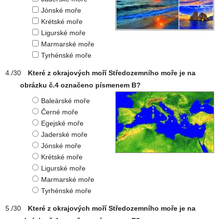
Jónské moře
Krétské moře
Ligurské moře
Marmarské moře
Tyrhénské moře
Které z okrajových moří Středozemního moře je na
obrázku č.4 označeno písmenem B?
Baleárské moře
Černé moře
Egejské moře
Jaderské moře
Jónské moře
Krétské moře
Ligurské moře
Marmarské moře
Tyrhénské moře
Které z okrajových moří Středozemního moře je na