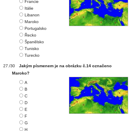
Francie
Itálie
Libanon
Maroko
Portugalsko
Řecko
Španělsko
Tunisko
Turecko
Jakým písmenem je na obrázku č.14 označeno
Maroko?
A
B
C
D
E
F
G
H