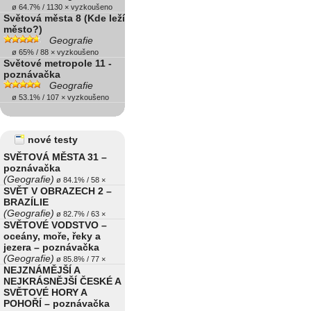
ø 64.7% / 1130 × vyzkoušeno
Světová města 8 (Kde leží
město?)
Geografie
ø 65% / 88 × vyzkoušeno
Světové metropole 11 -
poznávačka
Geografie
ø 53.1% / 107 × vyzkoušeno
nové testy
SVĚTOVÁ MĚSTA 31 –
poznávačka
(Geografie)
ø 84.1% / 58 ×
SVĚT V OBRAZECH 2 –
BRAZÍLIE
(Geografie)
ø 82.7% / 63 ×
SVĚTOVÉ VODSTVO –
oceány, moře, řeky a
jezera – poznávačka
(Geografie)
ø 85.8% / 77 ×
NEJZNÁMĚJŠÍ A
NEJKRÁSNĚJŠÍ ČESKÉ A
SVĚTOVÉ HORY A
POHOŘÍ – poznávačka