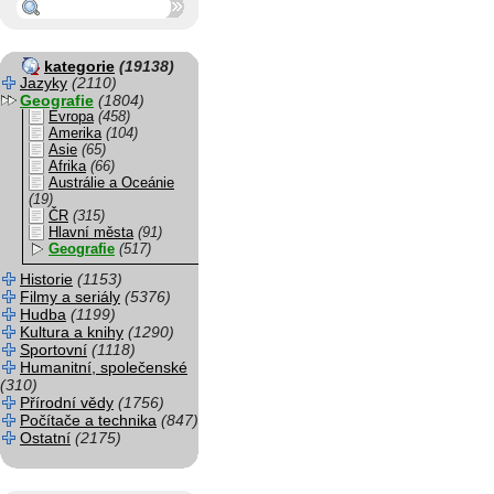
kategorie
(19138)
Jazyky
(2110)
Geografie
(1804)
Evropa
(458)
Amerika
(104)
Asie
(65)
Afrika
(66)
Austrálie a Oceánie
(19)
ČR
(315)
Hlavní města
(91)
Geografie
(517)
Historie
(1153)
Filmy a seriály
(5376)
Hudba
(1199)
Kultura a knihy
(1290)
Sportovní
(1118)
Humanitní, společenské
(310)
Přírodní vědy
(1756)
Počítače a technika
(847)
Ostatní
(2175)