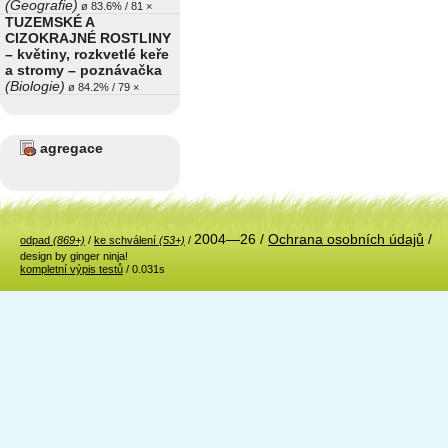
(Geografie)
ø 83.6% / 81 ×
TUZEMSKÉ A
CIZOKRAJNÉ ROSTLINY
– květiny, rozkvetlé keře
a stromy – poznávačka
(Biologie)
ø 84.2% / 79 ×
agregace
2004—26 /
Ochrana osobních údajů
/
odpad
(869+)
/
ke schválení
(53+)
/
design by ginger ninja!
kompletní výpis testů
/ 0.031s