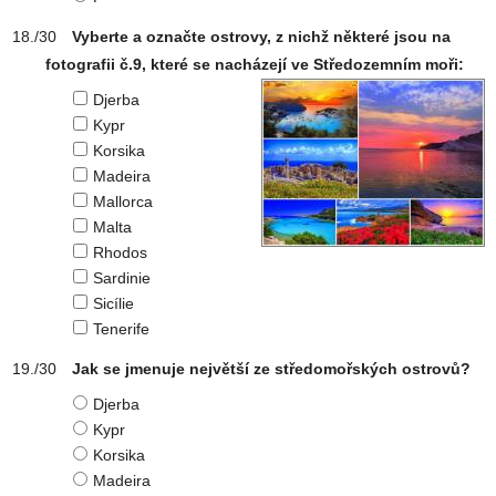
Vyberte a označte ostrovy, z nichž některé jsou na
fotografii č.9, které se nacházejí ve Středozemním moři:
Djerba
Kypr
Korsika
Madeira
Mallorca
Malta
Rhodos
Sardinie
Sicílie
Tenerife
Jak se jmenuje největší ze středomořských ostrovů?
Djerba
Kypr
Korsika
Madeira