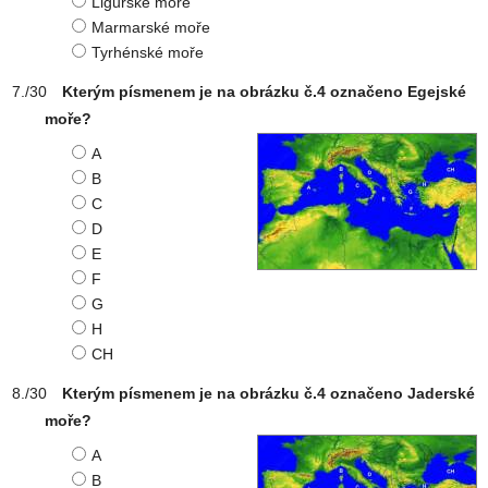
Ligurské moře
Marmarské moře
Tyrhénské moře
Kterým písmenem je na obrázku č.4 označeno Egejské
moře?
A
B
C
D
E
F
G
H
CH
Kterým písmenem je na obrázku č.4 označeno Jaderské
moře?
A
B