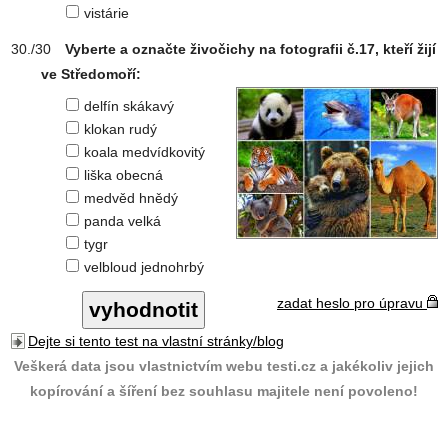
vistárie
Vyberte a označte živočichy na fotografii č.17, kteří žijí
ve Středomoří:
delfín skákavý
klokan rudý
koala medvídkovitý
liška obecná
medvěd hnědý
panda velká
tygr
velbloud jednohrbý
zadat heslo pro úpravu
Dejte si tento test na vlastní stránky/blog
Veškerá data jsou vlastnictvím webu testi.cz a jakékoliv jejich
kopírování a šíření bez souhlasu majitele není povoleno!