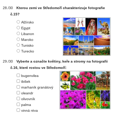
Kterou zemi ve Středomoří charakterizuje fotografie
č.15?
Alžírsko
Egypt
Libanon
Maroko
Tunisko
Turecko
Vyberte a označte květiny, keře a stromy na fotografii
č.16, které rostou ve Středomoří:
bugenvilea
ibišek
marhaník granátový
oleandr
olivovník
palma
vinná réva