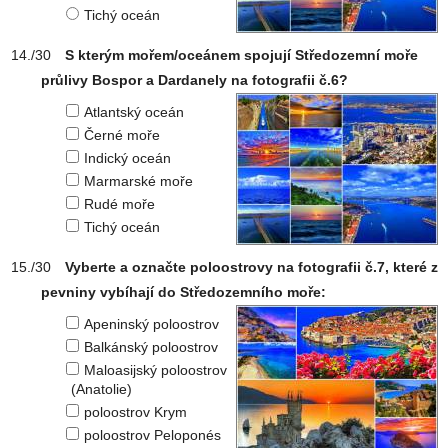
Tichý oceán
S kterým mořem/oceánem spojují Středozemní moře
průlivy Bospor a Dardanely na fotografii č.6?
Atlantský oceán
Černé moře
Indický oceán
Marmarské moře
Rudé moře
Tichý oceán
Vyberte a označte poloostrovy na fotografii č.7, které z
pevniny vybíhají do Středozemního moře:
Apeninský poloostrov
Balkánský poloostrov
Maloasijský poloostrov
(Anatolie)
poloostrov Krym
poloostrov Peloponés