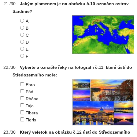
Jakým písmenem je na obrázku č.10 označen ostrov
Sardinie?
A
B
C
D
E
F
Vyberte a označte řeky na fotografii č.11, které ústí do
Středozemního moře:
Ebro
Pád
Rhôna
Tajo
Tibera
Tigris
Který veletok na obrázku č.12 ústí do Středozemního