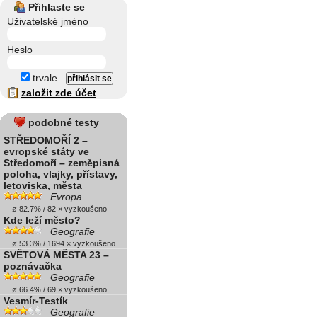
Přihlaste se
Uživatelské jméno
Heslo
trvale
založit zde účet
podobné testy
STŘEDOMOŘÍ 2 –
evropské státy ve
Středomoří – zeměpisná
poloha, vlajky, přístavy,
letoviska, města
Evropa
ø 82.7% / 82 × vyzkoušeno
Kde leží město?
Geografie
ø 53.3% / 1694 × vyzkoušeno
SVĚTOVÁ MĚSTA 23 –
poznávačka
Geografie
ø 66.4% / 69 × vyzkoušeno
Vesmír-Testík
Geografie