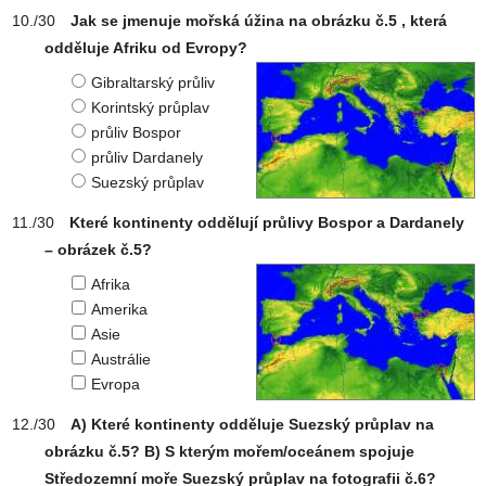
Jak se jmenuje mořská úžina na obrázku č.5 , která
odděluje Afriku od Evropy?
Gibraltarský průliv
Korintský průplav
průliv Bospor
průliv Dardanely
Suezský průplav
Které kontinenty oddělují průlivy Bospor a Dardanely
– obrázek č.5?
Afrika
Amerika
Asie
Austrálie
Evropa
A) Které kontinenty odděluje Suezský průplav na
obrázku č.5? B) S kterým mořem/oceánem spojuje
Středozemní moře Suezský průplav na fotografii č.6?