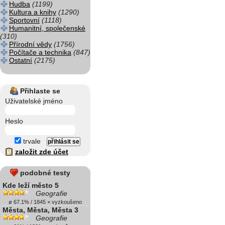
Hudba
(1199)
Kultura a knihy
(1290)
Sportovní
(1118)
Humanitní, společenské
(310)
Přírodní vědy
(1756)
Počítače a technika
(847)
Ostatní
(2175)
Přihlaste se
Uživatelské jméno
Heslo
trvale
založit zde účet
podobné testy
Kde leží město 5
Geografie
ø 67.1% / 1845 × vyzkoušeno
Města, Města, Města 3
Geografie