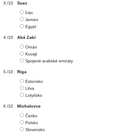
Suez
Írán
Jemen
Egypt
Abá Zabí
Omán
Kuvajt
Spojené arabské emiráty
Riga
Estonsko
Litva
Lotyšsko
Michalovce
Česko
Polsko
Slovensko