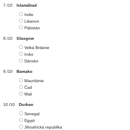
Islamábad
Indie
Libanon
Pákistán
Glasgow
Velká Británie
Irsko
Dánsko
Bamako
Mauritánie
Čad
Mali
Durban
Senegal
Egypt
Jihoafrická republika