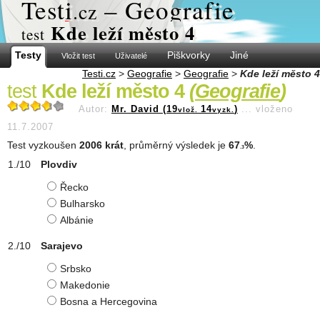
Test
i
– Geografie
.cz
Kde leží město 4
test
Testy
Piškvorky
Jiné
Vložit test
Uživatelé
Testi.cz
>
Geografie
>
Geografie
>
Kde leží město 4
test
Kde leží město 4
(
Geografie
)
Autor:
Mr. David (19
14
)
...
vloženo
vlož.
vyzk.
11.7.2007
Test vyzkoušen
2006 krát
, průměrný výsledek je
67
%
.
.3
Plovdiv
Řecko
Bulharsko
Albánie
Sarajevo
Srbsko
Makedonie
Bosna a Hercegovina