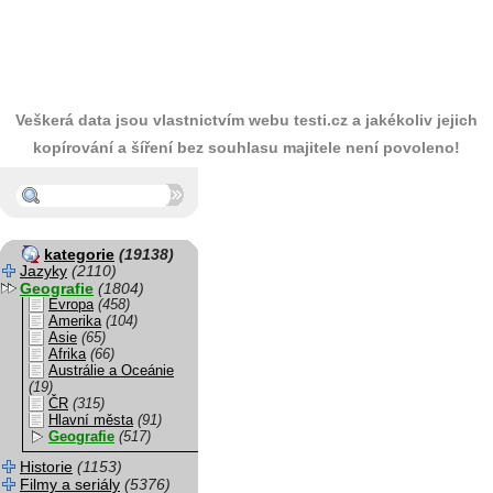
Veškerá data jsou vlastnictvím webu testi.cz a jakékoliv jejich
kopírování a šíření bez souhlasu majitele není povoleno!
kategorie
(19138)
Jazyky
(2110)
Geografie
(1804)
Evropa
(458)
Amerika
(104)
Asie
(65)
Afrika
(66)
Austrálie a Oceánie
(19)
ČR
(315)
Hlavní města
(91)
Geografie
(517)
Historie
(1153)
Filmy a seriály
(5376)