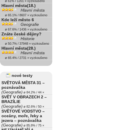
ø 61% / 1201 × vyzkoušeno
Hlavní města(18.)
Hlavní města
ø 65.1% / 8607 × vyzkoušeno
Kde leží město 6
Geografie
ø 67.6% / 1436 × vyzkoušeno
Znáte české dějiny?
Historie
ø 50.7% / 37948 × vyzkoušeno
Hlavní města(28.)
Hlavní města
ø 65.4% / 2731 × vyzkoušeno
nové testy
SVĚTOVÁ MĚSTA 31 –
poznávačka
(Geografie)
ø 84.2% / 44 ×
SVĚT V OBRAZECH 2 –
BRAZÍLIE
(Geografie)
ø 82.6% / 50 ×
SVĚTOVÉ VODSTVO –
oceány, moře, řeky a
jezera – poznávačka
(Geografie)
ø 85.8% / 75 ×