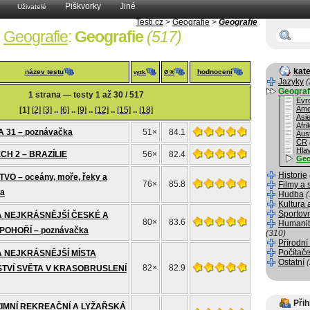
Piškvorky
Jiné
Uživatelé
Testi.cz
>
Geografie
>
Geografie
Geografie
:
Geografie
(517)
kate
název testu
hodnocení
vyzk.
Ø %
Jazyky
(
Geograf
1 strana — testy 1 až 30 / 517
Evr
Ame
[1]
[2]
[3]
..
[6]
..
[9]
..
[12]
..
[15]
..
[18]
Asi
Afri
 31 – poznávačka
51×
84.1
Aust
ČR
Hla
CH 2 – BRAZÍLIE
56×
82.4
Geo
Historie
O – oceány, moře, řeky a
76×
85.8
Filmy a 
ka
Hudba
(
Kultura 
Sportov
A NEJKRÁSNĚJŠÍ ČESKÉ A
80×
83.6
Humanit
POHOŘÍ – poznávačka
(310)
Přírodní
Počítače
A NEJKRÁSNĚJŠÍ MÍSTA
Ostatní
82×
82.9
TVÍ SVĚTA V KRASOBRUSLENÍ
Přih
ZIMNÍ REKREAČNÍ A LYŽAŘSKÁ