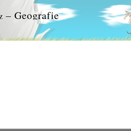
– Geografie
z