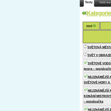
Testy
Vložit test
Kategorie
nové
SVĚTOVÁ MĚSTA
SVĚT V OBRAZE
SVĚTOVÉ VODSTV
jezera – poznávač
NEJZNÁMĚJŠÍ 
SVĚTOVÉ HORY A 
NEJZNÁMĚJŠÍ 
KONÁNÍ MISTROVS
– poznávačka
NEJZNÁMĚJŠÍ 