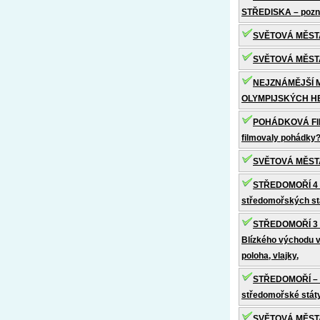
STŘEDISKA – poz
SVĚTOVÁ MĚSTA 
SVĚTOVÁ MĚSTA 
NEJZNÁMĚJŠÍ M
OLYMPIJSKÝCH HE
POHÁDKOVÁ FIL
filmovaly pohádky
SVĚTOVÁ MĚSTA
STŘEDOMOŘÍ 4 –
středomořských st
STŘEDOMOŘÍ 3 –
Blízkého východu 
poloha, vlajky,
STŘEDOMOŘÍ – 
středomořské státy
SVĚTOVÁ MĚSTA