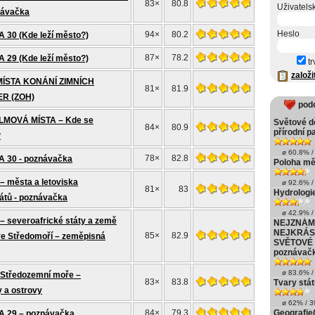
83×
80.8
Uživatels
návačka
Heslo
94×
80.2
30 (Kde leží město?)
87×
78.2
29 (Kde leží město?)
tr
založi
ÍSTA KONÁNÍ ZIMNÍCH
81×
81.9
R (ZOH)
pod
MOVÁ MÍSTA – Kde se
Světové d
84×
80.9
přírodní 
?
ø 60.8% / 
78×
82.8
 30 - poznávačka
Poloha mě
 města a letoviska
ø 92.6% / 
81×
83
Hydrologi
átů - poznávačka
ø 42.9% / 
 severoafrické státy a země
NEJZNÁM
NEJKRÁS
85×
82.9
ve Středomoří – zeměpisná
SVĚTOVÉ 
poznávač
ø 83.6% / 
Středozemní moře –
83×
83.8
Tvary stát
 a ostrovy
ø 62% / 39
84×
79.3
Geografie(
 29 – poznávačka