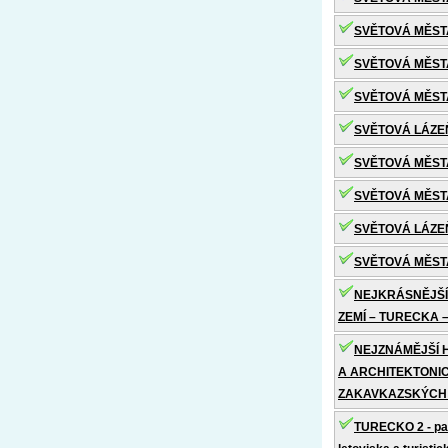
SVĚTOVÁ MĚSTA
SVĚTOVÁ MĚSTA
SVĚTOVÁ MĚSTA 
SVĚTOVÁ LÁZE
SVĚTOVÁ MĚSTA 
SVĚTOVÁ MĚSTA 
SVĚTOVÁ LÁZE
SVĚTOVÁ MĚSTA 
NEJKRÁSNĚJŠÍ
ZEMÍ – TURECKA 
NEJZNÁMĚJŠÍ 
A ARCHITEKTONI
ZAKAVKAZSKÝCH 
TURECKO 2 - p