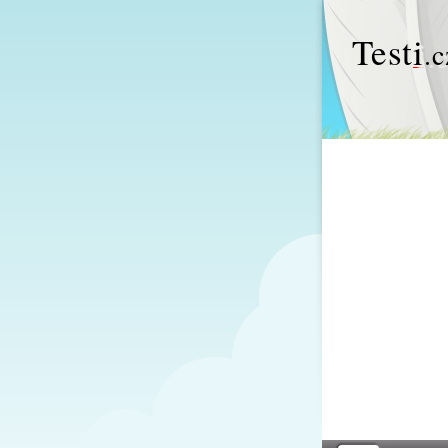
Test
i
.c