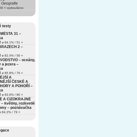
Geografie
0 × vyzkoušeno
 testy
MĚSTA 31 –
ka
)
ø 84.1% / 51 ×
BRAZECH 2 –
)
ø 82.4% / 56 ×
VODSTVO – oceány,
 a jezera –
ka
)
ø 85.8% / 76 ×
ĚJŠÍ A
NĚJŠÍ ČESKÉ A
HORY A POHOŘÍ –
ka
)
ø 83.6% / 80 ×
É A CIZOKRAJNÉ
– květiny, rozkvetlé
romy – poznávačka
 84.2% / 79 ×
egace