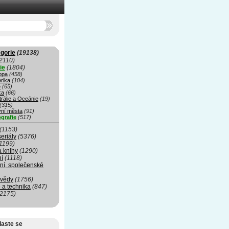
gorie
(19138)
2110)
ie
(1804)
opa
(458)
rika
(104)
e
(65)
ka
(66)
rálie a Oceánie
(19)
(315)
vní města
(91)
grafie
(517)
(1153)
seriály
(5376)
1199)
a knihy
(1290)
ní
(1118)
ní, společenské
 vědy
(1756)
 a technika
(847)
(2175)
laste se