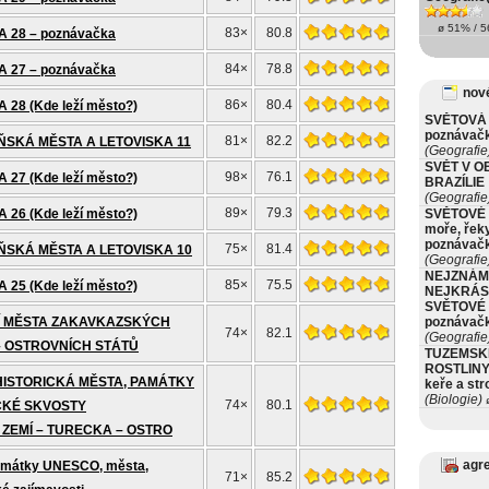
ø 51% / 56
83×
80.8
 28 – poznávačka
84×
78.8
 27 – poznávačka
nové
86×
80.4
28 (Kde leží město?)
SVĚTOVÁ 
poznávač
81×
82.2
ŇSKÁ MĚSTA A LETOVISKA 11
(Geografie
SVĚT V O
98×
76.1
27 (Kde leží město?)
BRAZÍLIE
(Geografie
89×
79.3
26 (Kde leží město?)
SVĚTOVÉ 
moře, řeky
poznávač
75×
81.4
ŇSKÁ MĚSTA A LETOVISKA 10
(Geografie
NEJZNÁM
85×
75.5
25 (Kde leží město?)
NEJKRÁS
SVĚTOVÉ 
 MĚSTA ZAKAVKAZSKÝCH
poznávač
74×
82.1
(Geografie
– OSTROVNÍCH STÁTŮ
TUZEMSK
ROSTLINY 
HISTORICKÁ MĚSTA, PAMÁTKY
keře a st
(Biologie)
ø
74×
80.1
CKÉ SKVOSTY
ZEMÍ – TURECKA – OSTRO
agr
amátky UNESCO, města,
71×
85.2