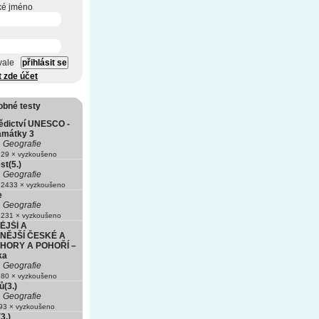
ké jméno
vale
t zde účet
obné testy
ědictví UNESCO -
památky 3
Geografie
29 × vyzkoušeno
st(5.)
Geografie
2433 × vyzkoušeno
e
Geografie
231 × vyzkoušeno
ĚJŠÍ A
NĚJŠÍ ČESKÉ A
HORY A POHOŘÍ –
ka
Geografie
80 × vyzkoušeno
ů(3.)
Geografie
3 × vyzkoušeno
3.)