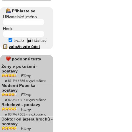
Přihlaste se
Uživatelské jméno
Heslo
trvale
založit zde účet
podobné testy
Ženy v pokušení -
postavy
Filmy
ø 81.4% / 356 × vyzkoušeno
Moderní Popelka -
postavy
Filmy
ø 82.3% / 607 × vyzkoušeno
Rebelové - postavy
Filmy
ø 88.7% / 661 × vyzkoušeno
Doktor od jezera hrochů -
postavy
Filmy