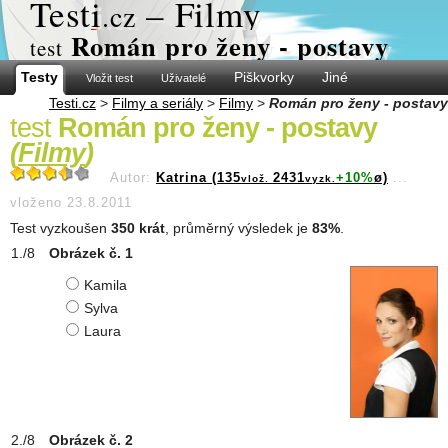
Test
i
– Filmy
.cz
Román pro ženy - postavy
test
Testy
Piškvorky
Jiné
Vložit test
Uživatelé
Testi.cz
>
Filmy a seriály
>
Filmy
>
Román pro ženy - postavy
test
Román pro ženy - postavy
(
Filmy
)
Autor:
Katrina (135
2431
+10%
ø)
...
vlož.
vyzk.
vloženo 23.8.2011
Test vyzkoušen
350 krát
, průměrný výsledek je
83%
.
Obrázek č. 1
Kamila
Sylva
Laura
Obrázek č. 2