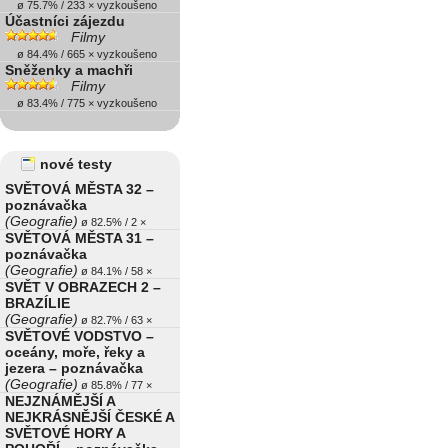
ø 75.7% / 233 × vyzkoušeno
Účastníci zájezdu
Filmy
ø 84.4% / 665 × vyzkoušeno
Sněženky a machři
Filmy
ø 83.4% / 775 × vyzkoušeno
nové testy
SVĚTOVÁ MĚSTA 32 –
poznávačka
(Geografie)
ø 82.5% / 2 ×
SVĚTOVÁ MĚSTA 31 –
poznávačka
(Geografie)
ø 84.1% / 58 ×
SVĚT V OBRAZECH 2 –
BRAZÍLIE
(Geografie)
ø 82.7% / 63 ×
SVĚTOVÉ VODSTVO –
oceány, moře, řeky a
jezera – poznávačka
(Geografie)
ø 85.8% / 77 ×
NEJZNÁMĚJŠÍ A
NEJKRÁSNĚJŠÍ ČESKÉ A
SVĚTOVÉ HORY A