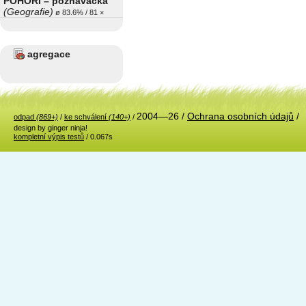
POHOŘÍ – poznávačka
(Geografie)
ø 83.6% / 81 ×
agregace
2004—26 /
Ochrana osobních údajů
/
odpad
(869+)
/
ke schválení
(140+)
/
design by ginger ninja!
kompletní výpis testů
/ 0.067s