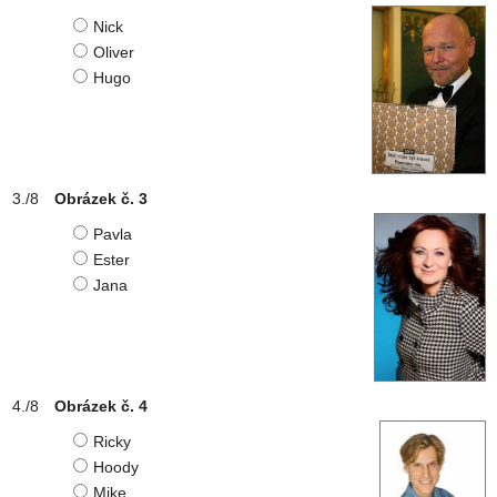
Nick
Oliver
Hugo
Obrázek č. 3
Pavla
Ester
Jana
Obrázek č. 4
Ricky
Hoody
Mike