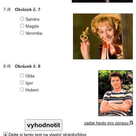
Obrázek č. 7
Sandra
Magda
Veronika
Obrázek č. 8
Olda
Igor
Hubert
zadat heslo pro úpravu
Dejte si tento test na vlastní stránky/blog