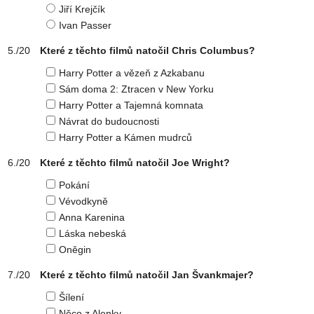
Jiří Krejčík
Ivan Passer
Které z těchto filmů natočil Chris Columbus?
Harry Potter a vězeň z Azkabanu
Sám doma 2: Ztracen v New Yorku
Harry Potter a Tajemná komnata
Návrat do budoucnosti
Harry Potter a Kámen mudrců
Které z těchto filmů natočil Joe Wright?
Pokání
Vévodkyně
Anna Karenina
Láska nebeská
Oněgin
Které z těchto filmů natočil Jan Švankmajer?
Šílení
Něco z Alenky