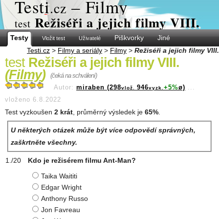
Test
i
– Filmy
.cz
Režiséři a jejich filmy VIII.
test
Testy
Piškvorky
Jiné
Vložit test
Uživatelé
Testi.cz
>
Filmy a seriály
>
Filmy
>
Režiséři a jejich filmy VIII.
test
Režiséři a jejich filmy VIII.
(
Filmy
)
(čeká na schválení)
Autor:
miraben (298
946
+5%
ø)
...
vlož.
vyzk.
vloženo 6.8.2022
Test vyzkoušen
2 krát
, průměrný výsledek je
65%
.
U některých otázek může být více odpovědí správných,
zaškrtněte všechny.
Kdo je režisérem filmu Ant-Man?
Taika Waititi
Edgar Wright
Anthony Russo
Jon Favreau