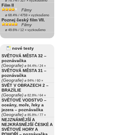
ø 78.7% / 327 × vyzkoušeno
Film II
Filmy
ø 68.4% / 4759 × vyzkoušeno
Poznej český film VII.
Filmy
ø 49.6% / 12 × vyzkoušeno
nové testy
SVĚTOVÁ MĚSTA 32 –
poznávačka
(Geografie)
ø 84.4% / 24 ×
SVĚTOVÁ MĚSTA 31 –
poznávačka
(Geografie)
ø 84% / 60 ×
SVĚT V OBRAZECH 2 –
BRAZÍLIE
(Geografie)
ø 82.8% / 64 ×
SVĚTOVÉ VODSTVO –
oceány, moře, řeky a
jezera – poznávačka
(Geografie)
ø 85.8% / 77 ×
NEJZNÁMĚJŠÍ A
NEJKRÁSNĚJŠÍ ČESKÉ A
SVĚTOVÉ HORY A
POHOŘÍ – poznávačka