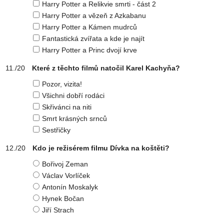
Harry Potter a Relikvie smrti - část 2
Harry Potter a vězeň z Azkabanu
Harry Potter a Kámen mudrců
Fantastická zvířata a kde je najít
Harry Potter a Princ dvojí krve
Které z těchto filmů natočil Karel Kachyňa?
Pozor, vizita!
Všichni dobří rodáci
Skřivánci na niti
Smrt krásných srnců
Sestřičky
Kdo je režisérem filmu Dívka na koštěti?
Bořivoj Zeman
Václav Vorlíček
Antonín Moskalyk
Hynek Bočan
Jiří Strach