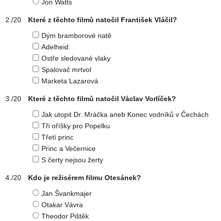
Jon Watts
Které z těchto filmů natočil František Vláčil?
Dým bramborové natě
Adelheid
Ostře sledované vlaky
Spalovač mrtvol
Marketa Lazarová
Které z těchto filmů natočil Václav Vorlíček?
Jak utopit Dr. Mráčka aneb Konec vodníků v Čechách
Tři oříšky pro Popelku
Třetí princ
Princ a Večernice
S čerty nejsou žerty
Kdo je režisérem filmu Otesánek?
Jan Švankmajer
Otakar Vávra
Theodor Pištěk