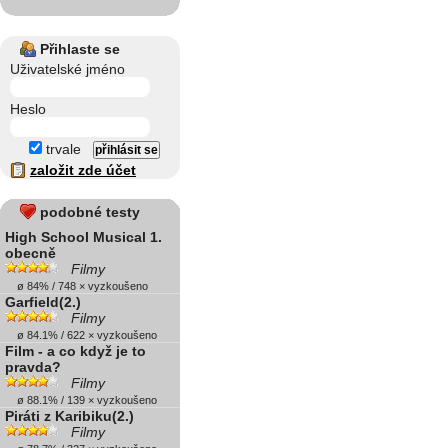
Přihlaste se
Uživatelské jméno
Heslo
trvale
založit zde účet
podobné testy
High School Musical 1.
obecně
Filmy
ø 84% / 748 × vyzkoušeno
Garfield(2.)
Filmy
ø 84.1% / 622 × vyzkoušeno
Film - a co když je to
pravda?
Filmy
ø 88.1% / 139 × vyzkoušeno
Piráti z Karibiku(2.)
Filmy