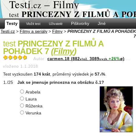
Test
i
– Filmy
.cz
PRINCEZNY Z FILMŮ A PO
test
Testy
Piškvorky
Jiné
Vložit test
Uživatelé
Testi.cz
>
Filmy a seriály
>
Filmy
>
PRINCEZNY Z FILMŮ A POHÁDEK
7
test
PRINCEZNY Z FILMŮ A
POHÁDEK 7
(
Filmy
)
Autor:
carmen.18 (882
3089
+26%
ø)
...
vlož.
vyzk.
vloženo 1.1.2018
Test vyzkoušen
174 krát
, průměrný výsledek je
57
%
.
.9
Jak se jmenuje princezna na obrázku č.1?
Arabela
Laura
Růženka
Verunka