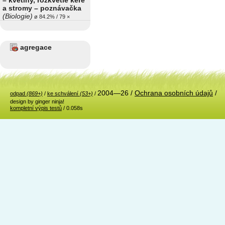
– květiny, rozkvetlé keře
a stromy – poznávačka
(Biologie)
ø 84.2% / 79 ×
agregace
2004—26 /
Ochrana osobních údajů
/
odpad
(869+)
/
ke schválení
(53+)
/
design by ginger ninja!
kompletní výpis testů
/ 0.058s