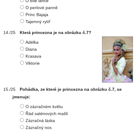
O bílé laňce
O perlové panně
Princ Bajaja
Tajemný rytíř
Která princezna je na obrázku č.7?
Adélka
Diana
Krasava
Viktorie
Pohádka, ze které je princezna na obrázku č.7, se
jmenuje:
O zázračném květu
Řád saténových mašlí
Zázračná láska
Zázračný nos