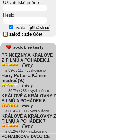
Uživatelské jméno
Heslo
trvale
založit zde účet
podobné testy
PRINCEZNY A KRÁLOVÉ
Z FILMŮ A POHÁDEK 1
Filmy
ø 59% / 111 × vyzkoušeno
Harry Potter a Kámen
mudrců(9.)
Filmy
ø 89.7% / 283 × vyzkoušeno
KRÁLOVÉ A KRÁLOVNY Z
FILMŮ A POHÁDEK 6
Filmy
ø 60.4% / 100 × vyzkoušeno
KRÁLOVÉ A KRÁLOVNY Z
FILMŮ A POHÁDEK 7
Filmy
ø 63.2% / 90 × vyzkoušeno
POHÁDKOVÉ DVOJICE –