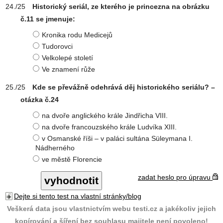
Historický seriál, ze kterého je princezna na obrázku
č.11 se jmenuje:
Kronika rodu Medicejů
Tudorovci
Velkolepé století
Ve znamení růže
Kde se převážně odehrává děj historického seriálu? –
otázka č.24
na dvoře anglického krále Jindřicha VIII.
na dvoře francouzského krále Ludvíka XIII.
v Osmanské říši – v paláci sultána Süleymana I.
Nádherného
ve městě Florencie
zadat heslo pro úpravu
Dejte si tento test na vlastní stránky/blog
Veškerá data jsou vlastnictvím webu testi.cz a jakékoliv jejich
kopírování a šíření bez souhlasu majitele není povoleno!