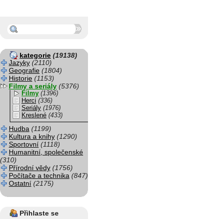
kategorie
(19138)
Jazyky
(2110)
Geografie
(1804)
Historie
(1153)
Filmy a seriály
(5376)
Filmy
(1396)
Herci
(336)
Seriály
(1976)
Kreslené
(433)
Hudba
(1199)
Kultura a knihy
(1290)
Sportovní
(1118)
Humanitní, společenské
(310)
Přírodní vědy
(1756)
Počítače a technika
(847)
Ostatní
(2175)
Přihlaste se