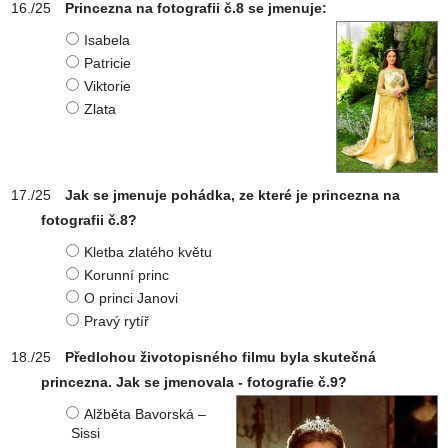
Princezna na fotografii č.8 se jmenuje:
Isabela
Patricie
Viktorie
Zlata
Jak se jmenuje pohádka, ze které je princezna na
fotografii č.8?
Kletba zlatého květu
Korunní princ
O princi Janovi
Pravý rytíř
Předlohou životopisného filmu byla skutečná
princezna. Jak se jmenovala - fotografie č.9?
Alžběta Bavorská –
Sissi