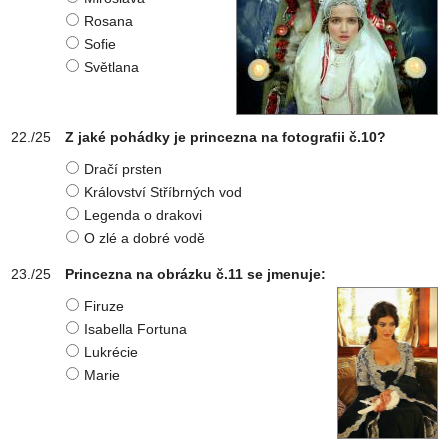
Rosana
Sofie
Světlana
Z jaké pohádky je princezna na fotografii č.10?
Dračí prsten
Království Stříbrných vod
Legenda o drakovi
O zlé a dobré vodě
Princezna na obrázku č.11 se jmenuje:
Firuze
Isabella Fortuna
Lukrécie
Marie