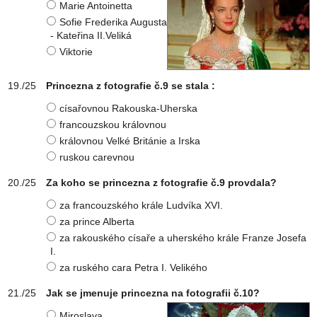
Marie Antoinetta
Sofie Frederika Augusta
- Kateřina II.Veliká
Viktorie
Princezna z fotografie č.9 se stala :
císařovnou Rakouska-Uherska
francouzskou královnou
královnou Velké Británie a Irska
ruskou carevnou
Za koho se princezna z fotografie č.9 provdala?
za francouzského krále Ludvíka XVI.
za prince Alberta
za rakouského císaře a uherského krále Franze Josefa
I.
za ruského cara Petra I. Velikého
Jak se jmenuje princezna na fotografii č.10?
Miroslava