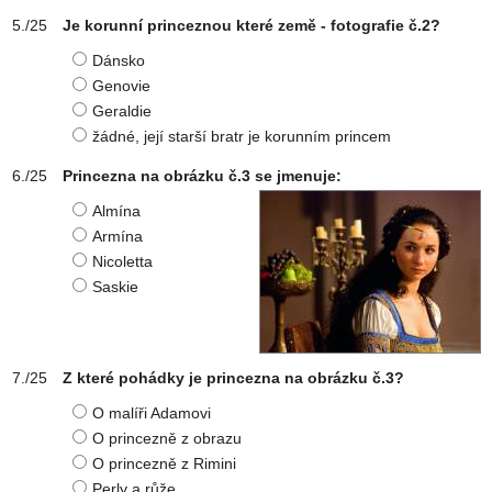
Je korunní princeznou které země - fotografie č.2?
Dánsko
Genovie
Geraldie
žádné, její starší bratr je korunním princem
Princezna na obrázku č.3 se jmenuje:
Almína
Armína
Nicoletta
Saskie
Z které pohádky je princezna na obrázku č.3?
O malíři Adamovi
O princezně z obrazu
O princezně z Rimini
Perly a růže