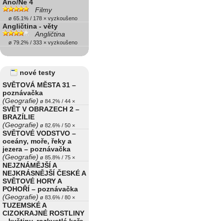
Ano/Ne 4
Filmy
ø 65.1% / 178 × vyzkoušeno
Angličtina - věty
Angličtina
ø 79.2% / 333 × vyzkoušeno
nové testy
SVĚTOVÁ MĚSTA 31 –
poznávačka
(Geografie)
ø 84.2% / 44 ×
SVĚT V OBRAZECH 2 –
BRAZÍLIE
(Geografie)
ø 82.6% / 50 ×
SVĚTOVÉ VODSTVO –
oceány, moře, řeky a
jezera – poznávačka
(Geografie)
ø 85.8% / 75 ×
NEJZNÁMĚJŠÍ A
NEJKRÁSNĚJŠÍ ČESKÉ A
SVĚTOVÉ HORY A
POHOŘÍ – poznávačka
(Geografie)
ø 83.6% / 80 ×
TUZEMSKÉ A
CIZOKRAJNÉ ROSTLINY