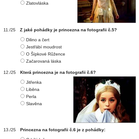
Zlatovláska
Z jaké pohádky je princezna na fotografii č.5?
Dilino a čert
Jestřábí moudrost
O Šípkové Růžence
Začarovaná láska
Která princezna je na fotografii č.6?
Jitřenka
Liběna
Perla
Slavěna
Princezna na fotografii č.6 je z pohádky: