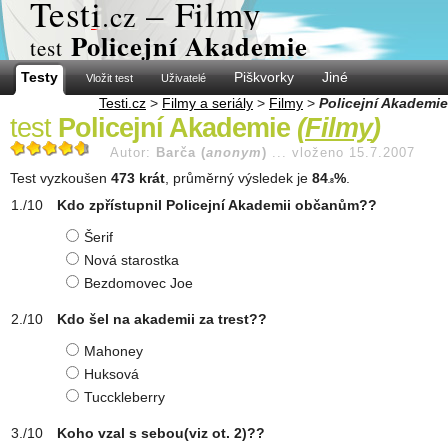
Test
i
– Filmy
.cz
Policejní Akademie
test
Testy
Piškvorky
Jiné
Vložit test
Uživatelé
Testi.cz
>
Filmy a seriály
>
Filmy
>
Policejní Akademie
test
Policejní Akademie
(
Filmy
)
Autor:
Barča (
anonym
)
...
vloženo 15.7.2007
Test vyzkoušen
473 krát
, průměrný výsledek je
84
%
.
.8
Kdo zpřístupnil Policejní Akademii občanům??
Šerif
Nová starostka
Bezdomovec Joe
Kdo šel na akademii za trest??
Mahoney
Huksová
Tucckleberry
Koho vzal s sebou(viz ot. 2)??