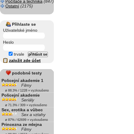
Počítače a technika
(847)
Ostatní
(2175)
Přihlaste se
Uživatelské jméno
Heslo
trvale
založit zde účet
podobné testy
Policejní akademie 1
Filmy
ø 88.3% / 1228 × vyzkoušeno
Policejní akademie
Seriály
ø 71.3% / 309 × vyzkoušeno
Sex, erotika a vůbec
Sex a vztahy
ø 87% / 62699 × vyzkoušeno
Princezna ze mlejna
Filmy