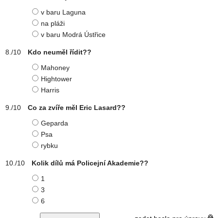
v baru Laguna
na pláži
v baru Modrá Ústřice
Kdo neuměl řídit??
Mahoney
Hightower
Harris
Co za zvíře měl Eric Lasard??
Geparda
Psa
rybku
Kolik dílů má Policejní Akademie??
1
3
6