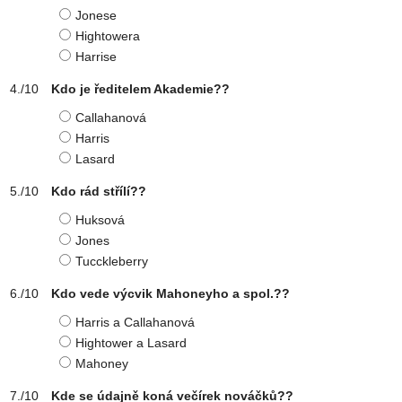
Jonese
Hightowera
Harrise
Kdo je ředitelem Akademie??
Callahanová
Harris
Lasard
Kdo rád střílí??
Huksová
Jones
Tucckleberry
Kdo vede výcvik Mahoneyho a spol.??
Harris a Callahanová
Hightower a Lasard
Mahoney
Kde se údajně koná večírek nováčků??