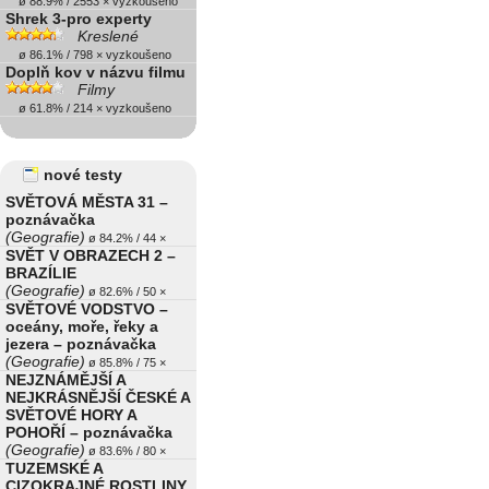
ø 88.9% / 2553 × vyzkoušeno
Shrek 3-pro experty
Kreslené
ø 86.1% / 798 × vyzkoušeno
Doplň kov v názvu filmu
Filmy
ø 61.8% / 214 × vyzkoušeno
nové testy
SVĚTOVÁ MĚSTA 31 –
poznávačka
(Geografie)
ø 84.2% / 44 ×
SVĚT V OBRAZECH 2 –
BRAZÍLIE
(Geografie)
ø 82.6% / 50 ×
SVĚTOVÉ VODSTVO –
oceány, moře, řeky a
jezera – poznávačka
(Geografie)
ø 85.8% / 75 ×
NEJZNÁMĚJŠÍ A
NEJKRÁSNĚJŠÍ ČESKÉ A
SVĚTOVÉ HORY A
POHOŘÍ – poznávačka
(Geografie)
ø 83.6% / 80 ×
TUZEMSKÉ A
CIZOKRAJNÉ ROSTLINY