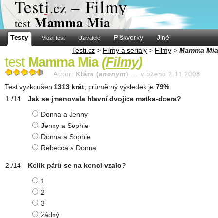
Test
i
– Filmy
.cz
Mamma Mia
test
Testy
Piškvorky
Jiné
Vložit test
Uživatelé
Testi.cz
>
Filmy a seriály
>
Filmy
>
Mamma Mia
test
Mamma Mia
(
Filmy
)
Autor:
Klára (
anonym
)
...
vloženo 2.11.2008
Test vyzkoušen
1313 krát
, průměrný výsledek je
79%
.
Jak se jmenovala hlavní dvojice matka-dcera?
Donna a Jenny
Jenny a Sophie
Donna a Sophie
Rebecca a Donna
Kolik párů se na konci vzalo?
1
2
3
žádný