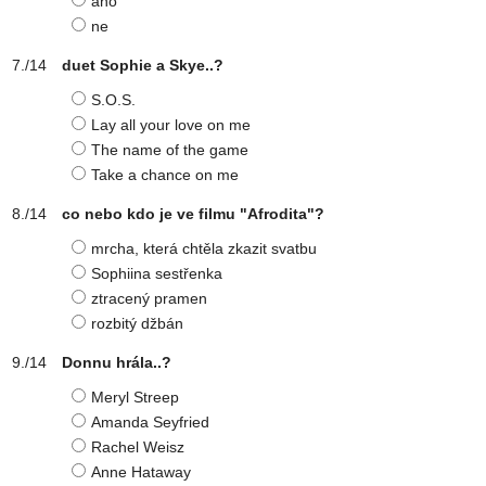
ano
ne
duet Sophie a Skye..?
S.O.S.
Lay all your love on me
The name of the game
Take a chance on me
co nebo kdo je ve filmu "Afrodita"?
mrcha, která chtěla zkazit svatbu
Sophiina sestřenka
ztracený pramen
rozbitý džbán
Donnu hrála..?
Meryl Streep
Amanda Seyfried
Rachel Weisz
Anne Hataway