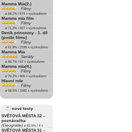
Mamma Mia(2.)
Filmy
ø 68.2% / 674 × vyzkoušeno
Mamma mia film
Filmy
ø 71.2% / 927 × vyzkoušeno
Deník princezny - 1. díl
(podle filmu)
Filmy
ø 61.9% / 2199 × vyzkoušeno
Mamma Mia
Seriály
ø 80.7% / 67 × vyzkoušeno
Mamma mia(4.)
Filmy
ø 79.2% / 806 × vyzkoušeno
Hlavní role
Filmy
ø 58.5% / 1582 × vyzkoušeno
nové testy
SVĚTOVÁ MĚSTA 32 –
poznávačka
(Geografie)
ø 82.5% / 4 ×
SVĚTOVÁ MĚSTA 31 –