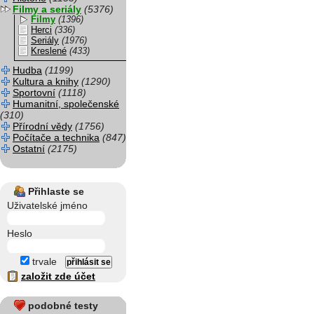
Filmy a seriály
(5376)
Filmy
(1396)
Herci
(336)
Seriály
(1976)
Kreslené
(433)
Hudba
(1199)
Kultura a knihy
(1290)
Sportovní
(1118)
Humanitní, společenské
(310)
Přírodní vědy
(1756)
Počítače a technika
(847)
Ostatní
(2175)
Přihlaste se
Uživatelské jméno
Heslo
trvale
založit zde účet
podobné testy