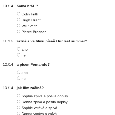
Sama hrál..?
Colin Firth
Hugh Grant
Will Smith
Pierce Brosnan
zazněla ve filmu píseň Our last summer?
ano
ne
a písen Fernando?
ano
ne
jak film začíná?
Sophie zpívá a posílá dopisy
Donna zpívá a posílá dopisy
Sophie vstává a zpívá
Donna vstává a zpívá