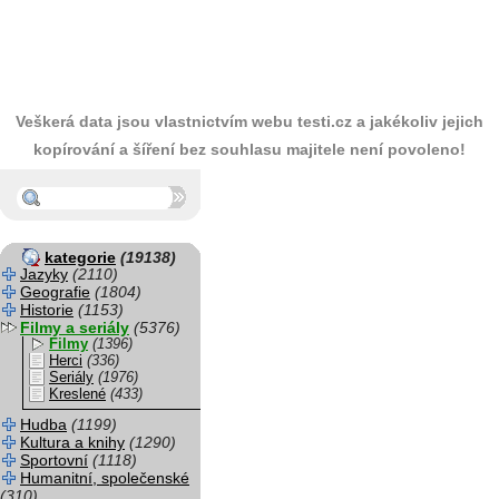
Veškerá data jsou vlastnictvím webu testi.cz a jakékoliv jejich
kopírování a šíření bez souhlasu majitele není povoleno!
kategorie
(19138)
Jazyky
(2110)
Geografie
(1804)
Historie
(1153)
Filmy a seriály
(5376)
Filmy
(1396)
Herci
(336)
Seriály
(1976)
Kreslené
(433)
Hudba
(1199)
Kultura a knihy
(1290)
Sportovní
(1118)
Humanitní, společenské
(310)