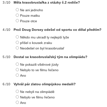
Měla krasobruslařka z otázky č.2 rodiče?
Ne ani jednoho
Pouze matku
Pouze otce
Proč Doug Dorsey odešel od sportu co dělal předtím?
Někdo mu ukradl ty nejlepší lyže
přišel o kousek zraku
Neodešel on byl krasobruslař
Dostal se krasobruslařský tým na olimpiádu?
Ne pokazili víběrové jízdy
Nebylo to ve filmu řečeno
Ano
Vyhrál pár zlatou olimpijskou medaili?
Ne nebyli na olimpiádě
Nebylo ve filmu řečeno
Ano