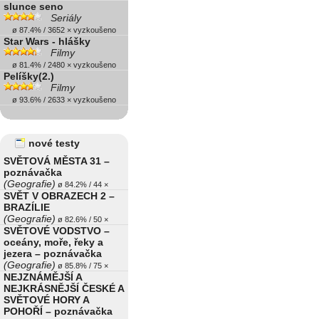
slunce seno
Seriály
ø 87.4% / 3652 × vyzkoušeno
Star Wars - hlášky
Filmy
ø 81.4% / 2480 × vyzkoušeno
Pelíšky(2.)
Filmy
ø 93.6% / 2633 × vyzkoušeno
nové testy
SVĚTOVÁ MĚSTA 31 –
poznávačka
(Geografie)
ø 84.2% / 44 ×
SVĚT V OBRAZECH 2 –
BRAZÍLIE
(Geografie)
ø 82.6% / 50 ×
SVĚTOVÉ VODSTVO –
oceány, moře, řeky a
jezera – poznávačka
(Geografie)
ø 85.8% / 75 ×
NEJZNÁMĚJŠÍ A
NEJKRÁSNĚJŠÍ ČESKÉ A
SVĚTOVÉ HORY A
POHOŘÍ – poznávačka