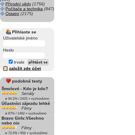
Přírodní vědy
(1756)
Počítače a technika
(847)
Ostatní
(2175)
Přihlaste se
Uživatelské jméno
Heslo
trvale
založit zde účet
podobné testy
Šmolové - Kdo je kdo?
Seriály
ø 94.2% / 2433 × vyzkoušeno
Účastníci zájezdu lehké
Filmy
ø 87% / 1492 × vyzkoušeno
Bravo Girls:Všechno
nebo nic
Filmy
ø 72.6% / 956 × vyzkoušeno