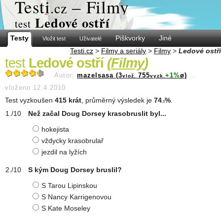
Test
i
– Filmy
.cz
Ledové ostří
test
Testy
Piškvorky
Jiné
Vložit test
Uživatelé
Testi.cz
>
Filmy a seriály
>
Filmy
>
Ledové ostří
test
Ledové ostří
(
Filmy
)
Autor:
mazelsasa (3
755
+1%
ø)
...
vlož.
vyzk.
vloženo 12.4.2010
Test vyzkoušen
415 krát
, průměrný výsledek je
74
%
.
.3
Než začal Doug Dorsey krasobruslit byl...
hokejista
vždycky krasobrulař
jezdil na lyžích
S kým Doug Dorsey bruslil?
S Tarou Lipinskou
S Nancy Karrigenovou
S Kate Moseley