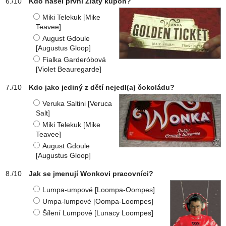
Kdo našel první Zlatý kupón?
Miki Telekuk [Mike
Teavee]
August Gdoule
[Augustus Gloop]
Fialka Garderóbová
[Violet Beauregarde]
Kdo jako jediný z dětí nejedl(a) čokoládu?
Veruka Saltini [Veruca
Salt]
Miki Telekuk [Mike
Teavee]
August Gdoule
[Augustus Gloop]
Jak se jmenují Wonkovi pracovníci?
Lumpa-umpové [Loompa-Oompes]
Umpa-lumpové [Oompa-Loompes]
Šílení Lumpové [Lunacy Loompes]