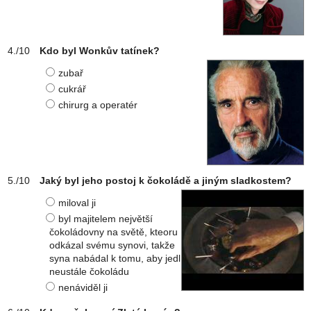
Kdo byl Wonkův tatínek?
zubař
cukrář
chirurg a operatér
Jaký byl jeho postoj k čokoládě a jiným sladkostem?
miloval ji
byl majitelem největší
čokoládovny na světě, kteoru
odkázal svému synovi, takže
syna nabádal k tomu, aby jedl
neustále čokoládu
nenáviděl ji