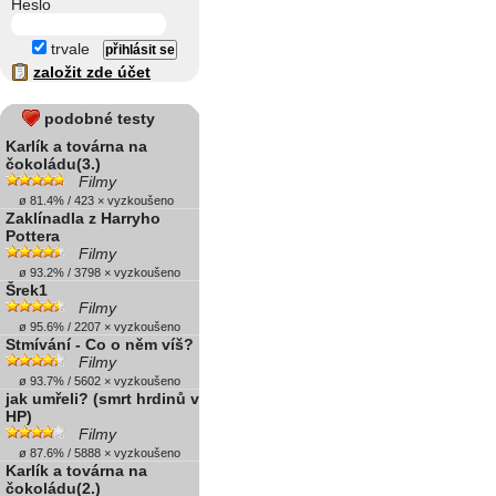
Heslo
trvale
založit zde účet
podobné testy
Karlík a továrna na
čokoládu(3.)
Filmy
ø 81.4% / 423 × vyzkoušeno
Zaklínadla z Harryho
Pottera
Filmy
ø 93.2% / 3798 × vyzkoušeno
Šrek1
Filmy
ø 95.6% / 2207 × vyzkoušeno
Stmívání - Co o něm víš?
Filmy
ø 93.7% / 5602 × vyzkoušeno
jak umřeli? (smrt hrdinů v
HP)
Filmy
ø 87.6% / 5888 × vyzkoušeno
Karlík a továrna na
čokoládu(2.)