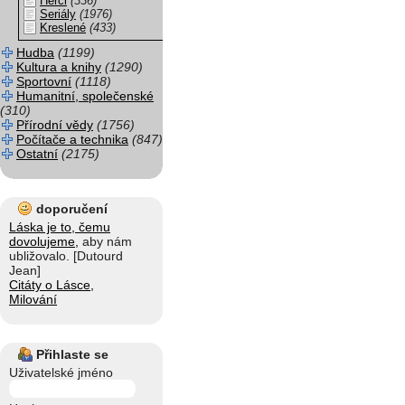
Herci
(336)
Seriály
(1976)
Kreslené
(433)
Hudba
(1199)
Kultura a knihy
(1290)
Sportovní
(1118)
Humanitní, společenské
(310)
Přírodní vědy
(1756)
Počítače a technika
(847)
Ostatní
(2175)
doporučení
Láska je to, čemu
dovolujeme,
aby nám
ubližovalo. [Dutourd
Jean]
Citáty o Lásce,
Milování
Přihlaste se
Uživatelské jméno