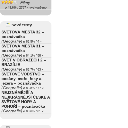
Filmy
ø 49.6% / 2787 × vyzkoušeno
nové testy
SVĚTOVÁ MĚSTA 32 –
poznávačka
(Geografie)
ø 82.5% / 4 ×
SVĚTOVÁ MĚSTA 31 –
poznávačka
(Geografie)
ø 84.1% / 58 ×
SVĚT V OBRAZECH 2 –
BRAZÍLIE
(Geografie)
ø 82.7% / 63 ×
SVĚTOVÉ VODSTVO –
oceány, moře, řeky a
jezera – poznávačka
(Geografie)
ø 85.8% / 77 ×
NEJZNÁMĚJŠÍ A
NEJKRÁSNĚJŠÍ ČESKÉ A
SVĚTOVÉ HORY A
POHOŘÍ – poznávačka
(Geografie)
ø 83.6% / 81 ×