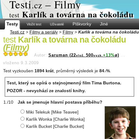
Test
i
– Filmy
.cz
Karlík a továrna na čokoládu
test
Testy
Piškvorky
Jiné
Vložit test
Uživatelé
Testi.cz
>
Filmy a seriály
>
Filmy
>
Karlík a továrna na čokoládu
test
Karlík a továrna na čokoládu
(
Filmy
)
Autor:
Saruman (22
500
+13%
ø)
...
vlož.
vyzk.
vloženo 9.3.2009
Test vyzkoušen
1894 krát
, průměrný výsledek je
84
%
.
.7
Test, který se opírá o stejnojmenný film Tima Burtona.
POZOR - nevychází ze znalostí knihy.
Jak se jmenuje hlavní postava příběhu?
Miki Telekuk [Mike Teavee]
Karlík Wonka [Charlie Wonka]
Karlík Bucket [Charlie Bucket]