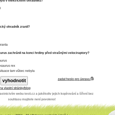
 bylo v elektrickém ohradníku?
0
ický ohradník zranil?
ranta
urus zachránil na konci hrdiny před strašnými velociraptory?
aurus
saurus rex
situace tam vůbec nebyla
zadat heslo pro úpravu
 na vlastní stránky/blog
stnictvím webu testi.cz a jakékoliv jejich kopírování a šíření bez
souhlasu majitele není povoleno!