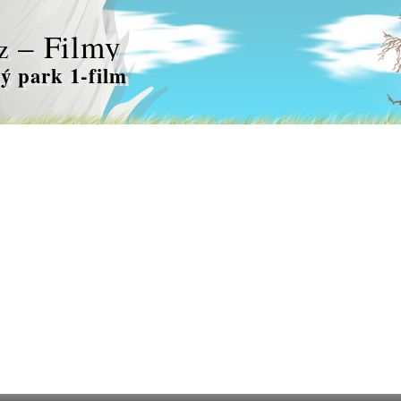
– Filmy
z
ý park 1-film