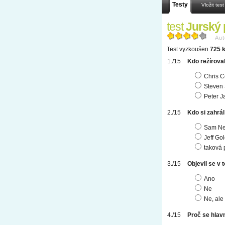
Testy
Vložit test
test
Jurský 
Aut
Test vyzkoušen
725 k
Kdo režíroval
Chris 
Steven 
Peter J
Kdo si zahrál
Sam Nei
Jeff Go
taková 
Objevil se v 
Ano
Ne
Ne, ale 
Proč se hlav