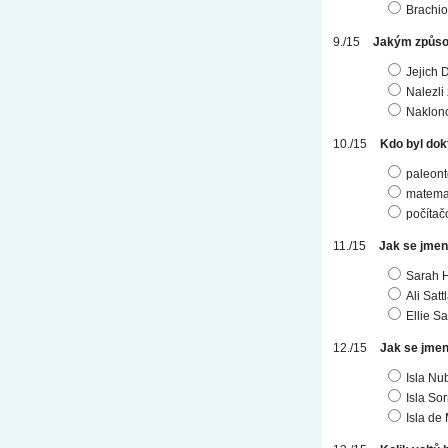
Brachi
Jakým způsob
Jejich 
Nalezli
Naklonov
Kdo byl dok
paleont
matema
počítač
Jak se jmen
Sarah 
Ali Satt
Ellie Sa
Jak se jmen
Isla Nu
Isla So
Isla de