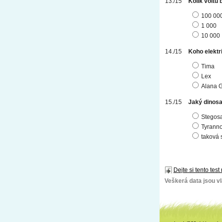
Kolik voltů
100 00
1 000
10 000
Koho elektr
Tima
Lex
Alana G
Jaký dinosa
Stegos
Tyranno
taková 
Dejte si tento test
Veškerá data jsou vla