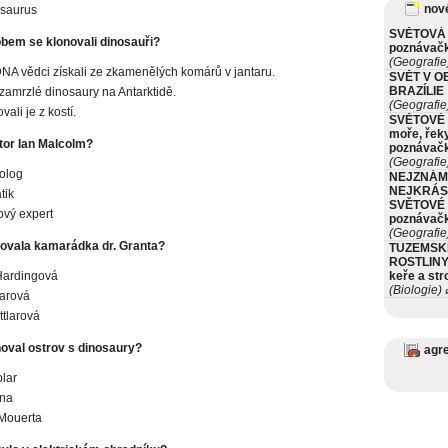
nové
osaurus
SVĚTOVÁ 
em se klonovali dinosauři?
poznávač
(Geografie
DNA vědci získali ze zkamenělých komárů v jantaru.
SVĚT V O
BRAZÍLIE
 zamrzlé dinosaury na Antarktidě.
(Geografie
ali je z kostí.
SVĚTOVÉ 
moře, řeky
tor Ian Malcolm?
poznávač
(Geografie
olog
NEJZNÁM
NEJKRÁS
tik
SVĚTOVÉ 
ový expert
poznávač
(Geografie
ovala kamarádka dr. Granta?
TUZEMSK
ROSTLINY 
Hardingová
keře a st
(Biologie)
ø
larová
ttlarová
oval ostrov s dinosaury?
agr
blar
rna
 Mouerta