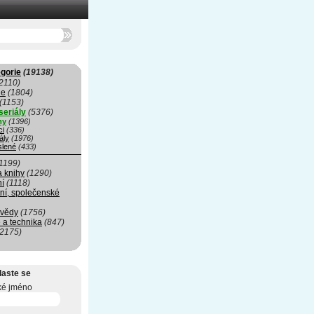
gorie
(19138)
2110)
ie
(1804)
(1153)
seriály
(5376)
my
(1396)
ci
(336)
ály
(1976)
slené
(433)
1199)
a knihy
(1290)
ní
(1118)
ní, společenské
 vědy
(1756)
 a technika
(847)
(2175)
laste se
ké jméno