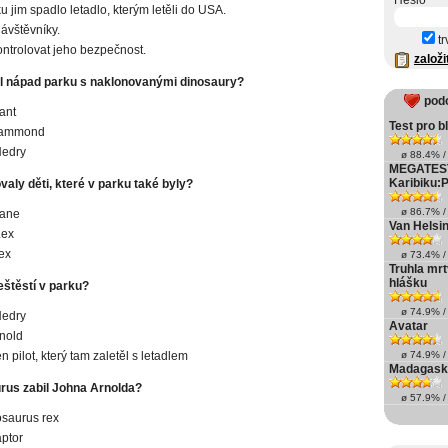
Heslo
u jim spadlo letadlo, kterým letěli do USA.
návštěvníky.
tr
ontrolovat jeho bezpečnost.
založi
l nápad parku s naklonovanými dinosaury?
pod
ant
Test pro 
Hammond
Nedry
ø 88.4% / 
MEGATEST-
Karibiku:P
aly děti, které v parku také byly?
ø 86.7% / 
Jane
Van Helsi
Lex
ex
ø 73.4% / 
Truhla mr
hlášku
eštěstí v parku?
ø 74.9% / 
Nedry
Avatar
nold
n pilot, který tam zaletěl s letadlem
ø 74.9% / 
Madagaska
rus zabil Johna Arnolda?
ø 57.9% / 
saurus rex
aptor