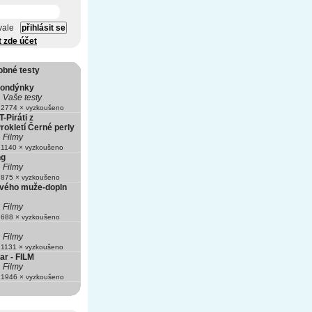
vale
t zde účet
obné testy
blondýnky
Vaše testy
2774 × vyzkoušeno
Piráti z
rokletí Černé perly
Filmy
1140 × vyzkoušeno
ng
Filmy
875 × vyzkoušeno
tvého muže-dopln
Filmy
688 × vyzkoušeno
Filmy
1131 × vyzkoušeno
r - FILM
Filmy
1946 × vyzkoušeno