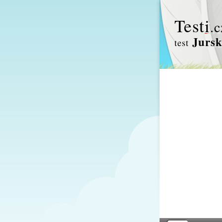
Test
i
.c
Jursk
test