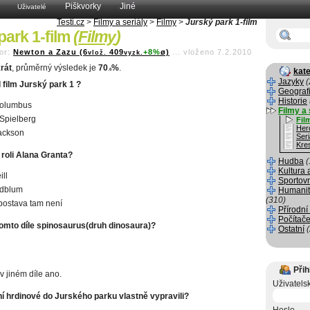
Piškvorky
Jiné
Uživatelé
Testi.cz
>
Filmy a seriály
>
Filmy
>
Jurský park 1-film
park 1-film
(
Filmy
)
or:
Newton a Zazu (6
409
+8%
ø)
...
vloženo 7.2.2010
vlož.
vyzk.
rát
, průměrný výsledek je
70
%
.
kate
.6
Jazyky
(
 film Jurský park 1 ?
Geograf
Historie
Columbus
Filmy a 
Spielberg
Fil
Her
ackson
Seri
Kre
 roli Alana Granta?
Hudba
(
Kultura 
ll
Sportov
ldblum
Humanit
(310)
postava tam není
Přírodní
Počítače
tomto díle spinosaurus(druh dinosaura)?
Ostatní
Přih
v jiném díle ano.
Uživatels
ní hrdinové do Jurského parku vlastně vypravili?