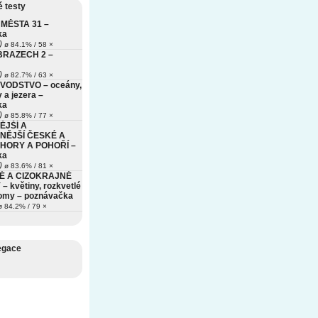
 testy
MĚSTA 31 –
ka
)
ø 84.1% / 58 ×
BRAZECH 2 –
)
ø 82.7% / 63 ×
VODSTVO – oceány,
 a jezera –
ka
)
ø 85.8% / 77 ×
ĚJŠÍ A
NĚJŠÍ ČESKÉ A
HORY A POHOŘÍ –
ka
)
ø 83.6% / 81 ×
É A CIZOKRAJNÉ
– květiny, rozkvetlé
romy – poznávačka
 84.2% / 79 ×
egace