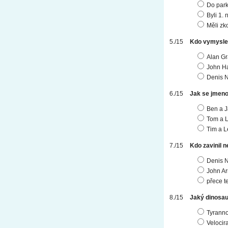
Do park
Byli 1. 
Měli zk
Kdo vymysle
Alan Gr
John 
Denis 
Jak se jmenov
Ben a 
Tom a 
Tim a L
Kdo zavinil n
Denis 
John Ar
přece te
Jaký dinosau
Tyranno
Velocir