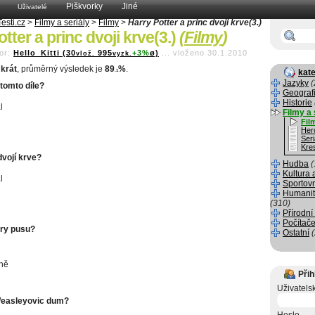
Piškvorky
Jiné
Uživatelé
Testi.cz
>
Filmy a seriály
>
Filmy
>
Harry Potter a princ dvoji krve(3.)
tter a princ dvoji krve(3.)
(
Filmy
)
or:
Hello_Kitti (30
995
+3%
ø)
...
vloženo 30.1.2010
vlož.
vyzk.
krát
, průměrný výsledek je
89
%
.
kate
.1
Jazyky
(
tomto díle?
Geograf
Historie
l
Filmy a 
Fil
Her
Seri
Kre
dvojí krve?
Hudba
(
Kultura 
l
Sportov
Humanit
(310)
Přírodní
Počítače
ry pusu?
Ostatní
ně
Přih
Uživatels
Weasleyovic dum?