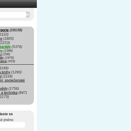
gorie
(19139)
2110)
ie
(1805)
(1153)
seriály
(5376)
my
(1396)
ci
(336)
ály
(1976)
slené
(433)
1199)
a knihy
(1290)
ní
(1118)
ní, společenské
 vědy
(1756)
 a technika
(847)
(2175)
laste se
ké jméno