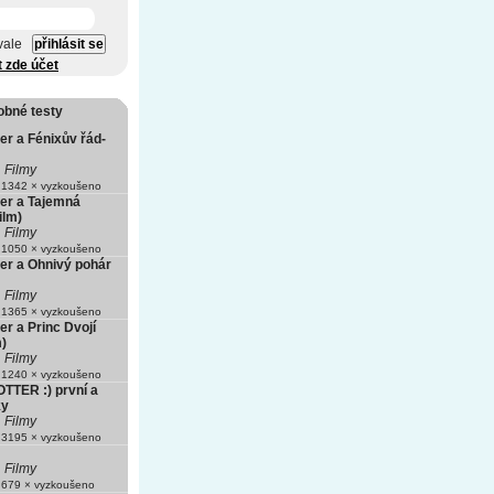
vale
t zde účet
obné testy
er a Fénixův řád-
Filmy
1342 × vyzkoušeno
ter a Tajemná
ilm)
Filmy
1050 × vyzkoušeno
ter a Ohnivý pohár
Filmy
1365 × vyzkoušeno
er a Princ Dvojí
m)
Filmy
1240 × vyzkoušeno
TER :) první a
ky
Filmy
3195 × vyzkoušeno
Filmy
679 × vyzkoušeno