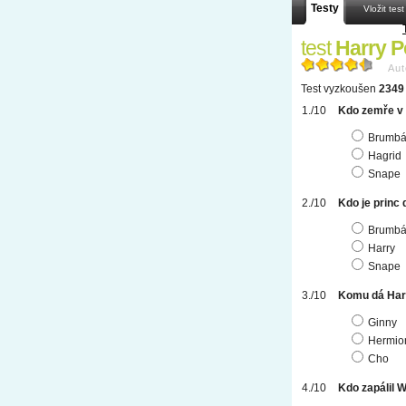
Testy
Vložit test
test
Harry Po
Aut
Test vyzkoušen
2349 
Kdo zemře v 
Brumbá
Hagrid
Snape
Kdo je princ 
Brumbá
Harry
Snape
Komu dá Har
Ginny
Hermio
Cho
Kdo zapálil 