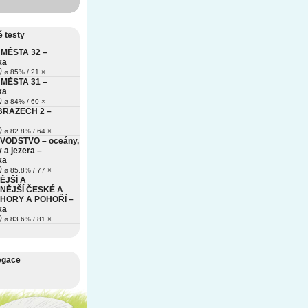
 testy
MĚSTA 32 –
ka
)
ø 85% / 21 ×
MĚSTA 31 –
ka
)
ø 84% / 60 ×
BRAZECH 2 –
)
ø 82.8% / 64 ×
VODSTVO – oceány,
 a jezera –
ka
)
ø 85.8% / 77 ×
ĚJŠÍ A
NĚJŠÍ ČESKÉ A
HORY A POHOŘÍ –
ka
)
ø 83.6% / 81 ×
egace