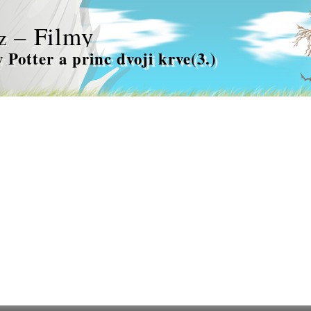
– Filmy
z
 Potter a princ dvoji krve(3.)