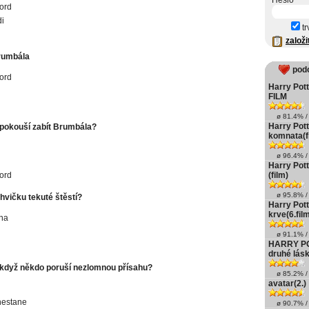
Heslo
ord
di
tr
založi
rumbála
pod
ord
Harry Pott
FILM
ø 81.4% / 
Harry Pot
 pokouší zabít Brumbála?
komnata(f
ø 96.4% / 
Harry Pot
ord
(film)
ø 95.8% / 
hvičku tekuté štěstí?
Harry Pott
krve(6.fil
na
ø 91.1% / 
HARRY POT
druhé lás
 když někdo poruší nezlomnou přísahu?
ø 85.2% / 
avatar(2.)
nestane
ø 90.7% / 