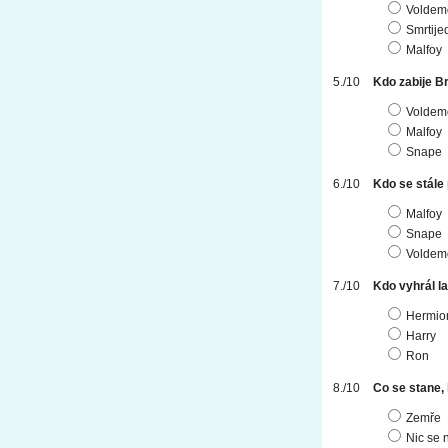
Voldem
Smrtije
Malfoy
Kdo zabije B
Voldem
Malfoy
Snape
Kdo se stále
Malfoy
Snape
Voldem
Kdo vyhrál la
Hermio
Harry
Ron
Co se stane,
Zemře
Nic se 