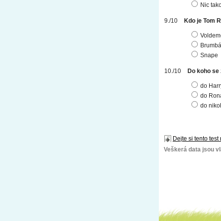
Nic tak
Kdo je Tom 
Voldem
Brumbá
Snape
Do koho se
do Har
do Ron
do niko
Dejte si tento test
Veškerá data jsou vla