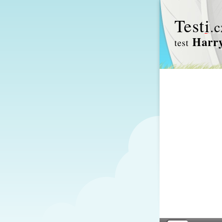
Test
i
.c
Harry
test