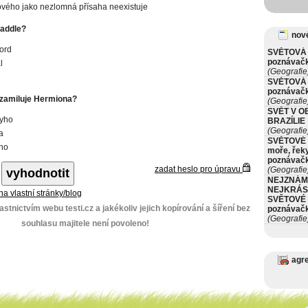
ového jako nezlomná přísaha neexistuje
Raddle?
nové
ord
SVĚTOVÁ 
poznávač
l
(Geografie
SVĚTOVÁ 
poznávač
 zamiluje Hermiona?
(Geografie
SVĚT V O
ryho
BRAZÍLIE
(Geografie
a
SVĚTOVÉ 
ho
moře, řeky
poznávač
zadat heslo pro úpravu
(Geografie
NEJZNÁM
NEJKRÁS
 na vlastní stránky/blog
SVĚTOVÉ 
stnictvím webu testi.cz a jakékoliv jejich kopírování a šíření bez
poznávač
(Geografie
souhlasu majitele není povoleno!
agr