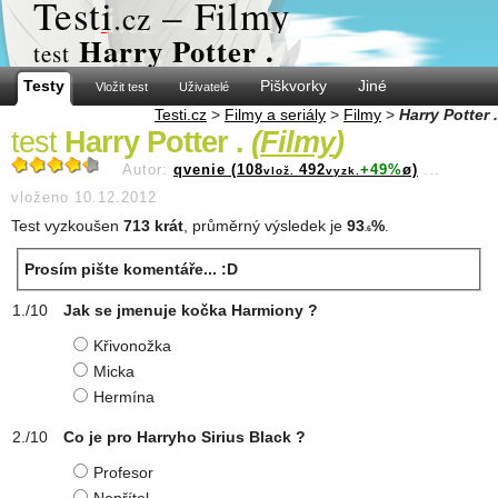
Test
i
– Filmy
.cz
Harry Potter .
test
Testy
Piškvorky
Jiné
Vložit test
Uživatelé
Testi.cz
>
Filmy a seriály
>
Filmy
>
Harry Potter .
test
Harry Potter .
(
Filmy
)
Autor:
qvenie (108
492
+49%
ø)
...
vlož.
vyzk.
vloženo 10.12.2012
Test vyzkoušen
713 krát
, průměrný výsledek je
93
%
.
.6
Prosím pište komentáře... :D
Jak se jmenuje kočka Harmiony ?
Křivonožka
Micka
Hermína
Co je pro Harryho Sirius Black ?
Profesor