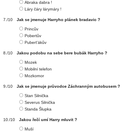
Abraka dabra !
Láry čáry lárymáry !
Jak se jmenuje Harryho plánek bradavic ?
Princův
Pobertův
Pubert'ákův
Jakou podobu na sebe bere bubák Harryho ?
Mozek
Mobilní telefon
Mozkomor
Jak se jmenuje průvodce Záchranným autobusem ?
Stan Silnička
Severus Silnička
Standa Šlupka
Jakou řečí umí Harry mluvit ?
Muší