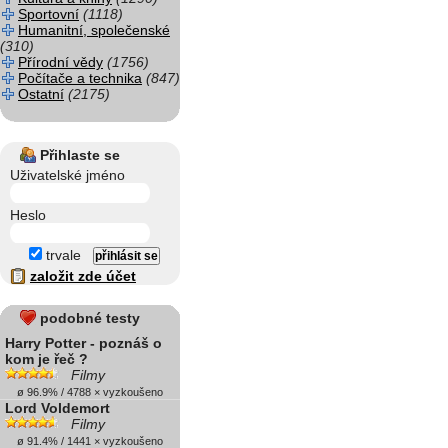
Sportovní
(1118)
Humanitní, společenské
(310)
Přírodní vědy
(1756)
Počítače a technika
(847)
Ostatní
(2175)
Přihlaste se
Uživatelské jméno
Heslo
trvale
založit zde účet
podobné testy
Harry Potter - poznáš o
kom je řeč ?
Filmy
ø 96.9% / 4788 × vyzkoušeno
Lord Voldemort
Filmy
ø 91.4% / 1441 × vyzkoušeno