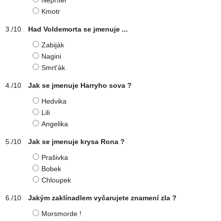
Nepřítel
Kmotr
Had Voldemorta se jmenuje ...
Zabiják
Nagini
Smrt'ák
Jak se jmenuje Harryho sova ?
Hedvika
Lili
Angelika
Jak se jmenuje krysa Rona ?
Prašivka
Bobek
Chloupek
Jakým zaklínadlem vyčarujete znamení zla ?
Morsmorde !