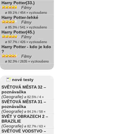
Harry Potter(33.)
Filmy
ø 89.1% / 454 × vyzkoušeno
Harry Potter-lehké
Filmy
ø 85.3% / 541 × vyzkoušeno
Harry Potter(45.)
Filmy
ø 97.7% / 426 × vyzkoušeno
Harry Potter - kdo je kdo
?
Filmy
ø 92.3% / 2635 × vyzkoušeno
nové testy
SVĚTOVÁ MĚSTA 32 –
poznávačka
(Geografie)
ø 82.5% / 4 ×
SVĚTOVÁ MĚSTA 31 –
poznávačka
(Geografie)
ø 84.1% / 58 ×
SVĚT V OBRAZECH 2 –
BRAZÍLIE
(Geografie)
ø 82.7% / 63 ×
SVĚTOVÉ VODSTVO –