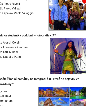
k Pietro Rivelli
ák Paolo Valisari
c a zpěvák Paolo Villaggio
ická studentka podobná – fotografie č.7?
e Alessii Corsini
e Francesce Giordani
 Ilarii Minetti
e Isabelle Parigi
ačte římské památky na fotografii č.8 , které se objevily ve
prázdniny“:
ý hrad
 di Trevi
 Romanum
um