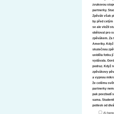
zvukovou stop
partnerky. Stu
Zpěvák však pl
by před celým 
se ale vložil s
obětoval pro sv
zpěvákem. Za t
Ameriky. Když n
skutečnou zpěv
uviděla fotku 
vydávala. Gordo
podraz. Když n
zpěvákovy pěve
a vypnou mikro
že celému svět
partnerky nemá
pak povzbudí 
sama. Studentk
potlesk od divá
A) here