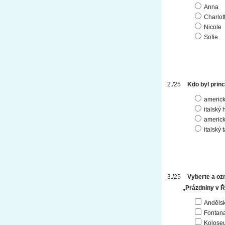
Anna
Charlot
Nicole
Sofie
Kdo byl prin
americk
italský 
americk
italský 
Vyberte a ozn
„Prázdniny v 
Andělsk
Fontana
Kolose