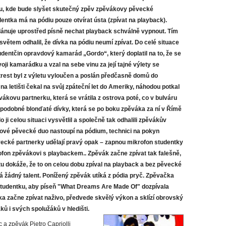
u, kde bude slyšet skutečný zpěv zpěvákovy pěvecké
dentka má na pódiu pouze otvírat ústa (zpívat na playback).
ánuje uprostřed písně nechat playback schválně vypnout. Tím
světem odhalil, že dívka na pódiu neumí zpívat. Do celé situace
tudentčin opravdový kamarád „Gordo“, který doplatil na to, že se
oji kamarádku a vzal na sebe vinu za její tajné výlety se
rest byl z výletu vyloučen a poslán předčasně domů do
a letišti čekal na svůj zpáteční let do Ameriky, náhodou potkal
ákovu partnerku, která se vrátila z ostrova poté, co v bulváru
jí podobné blonďaté dívky, která se po boku zpěváka za ní v Římě
 ji celou situaci vysvětlil a společně tak odhalili zpěvákův
ové pěvecké duo nastoupí na pódium, technici na pokyn
cké partnerky udělají pravý opak – zapnou mikrofon studentky
fon zpěvákovi s playbackem.. Zpěvák začne zpívat tak falešně,
u dokáže, že to on celou dobu zpíval na playback a bez pěvecké
 žádný talent. Ponížený zpěvák utíká z pódia pryč. Zpěvačka
studentku, aby píseň "What Dreams Are Made Of" dozpívala
a začne zpívat naživo, předvede skvělý výkon a sklízí obrovský
ků i svých spolužáků v hledišti.
c a zpěvák Pietro Capriolli