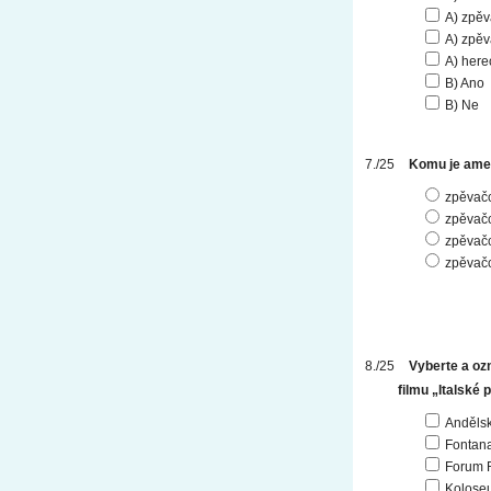
A) zpěvá
A) zpěv
A) here
B) Ano
B) Ne
Komu je amer
zpěvačc
zpěvačc
zpěvačce
zpěvačc
Vyberte a ozn
filmu „Italské 
Andělsk
Fontana
Forum
Kolose