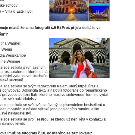
ské schody
 – Villa d´Este Tivoli
nuje mladá žena na fotografii č.9 B) Proč přijela do Itálie ve
álii“?
stina Wagner
n Wenig
udia Wesskampe
oline Wimmer
se zde setkala s vyhlášeným
a restauratérem, kterému má
datelství vydat novou kuchařku
italské kuchyně.
se zde setkala se svým redaktorem Kaiem, který utrpěl úraz a
 pohybovat. Dokončila texty a nafotila fotografie do romantického
 průvodce po jižní Itálii, kterého musí ve smluveném termínu vydat
t tím své nakladatelství.
se zde setkala se světově uznávaným spisovatelem bestsellerů a
 datum vydání a náklad výtisků jeho posledního románu a tím
 své nakladatelství.
e zde setkala se svoji sestrou, se kterou už není léta v kontaktu a
si dávnou křivdu.
oval muž na fotografii č.10, do kterého se zamilovala?