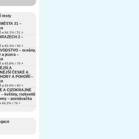
 testy
MĚSTA 31 –
ka
)
ø 84.1% / 51 ×
BRAZECH 2 –
)
ø 82.4% / 56 ×
VODSTVO – oceány,
 a jezera –
ka
)
ø 85.8% / 76 ×
ĚJŠÍ A
NĚJŠÍ ČESKÉ A
HORY A POHOŘÍ –
ka
)
ø 83.6% / 80 ×
É A CIZOKRAJNÉ
– květiny, rozkvetlé
romy – poznávačka
 84.2% / 79 ×
egace