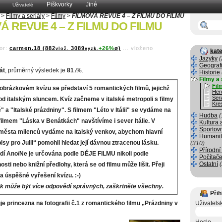
Piškvorky
Jiné
Uživatelé
>
Filmy a seriály
>
Filmy
>
FILMOVÁ REVUE 4 – Z FILMU DO FILMU
Á REVUE 4 – Z FILMU DO FILMU
or:
carmen.18 (882
3089
+26%
ø)
...
vloženo
vlož.
vyzk.
kate
Jazyky
(
Geograf
át
, průměrný výsledek je
81
%
.
Historie
.2
Filmy a 
Fil
obrázkovém kvízu se představí 5 romantických filmů, jejichž
Her
Seri
od italským sluncem. Kvíz začneme v italské metropoli s filmy
Kre
 a "Italské prázdniny". S filmem "Léto v Itálii" se vydáme na
Hudba
(
 S filmem "Láska v Benátkách" navštívíme i sever Itálie. V
Kultura 
Sportov
 města milenců vydáme na italský venkov, abychom hlavní
Humanit
isy pro Julii“ pomohli hledat její dávnou ztracenou lásku.
(310)
Přírodní
í Ano/Ne je určována podle DĚJE FILMU nikoli podle
Počítače
Ostatní
sti nebo knižní předlohy, která se od filmu může lišit. Přeji
a úspěšné vyřešení kvízu. :-)
k může být více odpovědí správných, zaškrtněte všechny.
Přih
e princezna na fotografii č.1 z romantického filmu „Prázdniny v
Uživatels