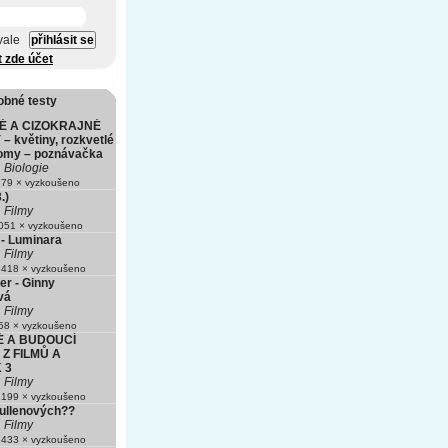
vale
t zde účet
obné testy
É A CIZOKRAJNÉ
– květiny, rozkvetlé
romy – poznávačka
Biologie
79 × vyzkoušeno
.)
Filmy
51 × vyzkoušeno
 - Luminara
Filmy
418 × vyzkoušeno
er - Ginny
vá
Filmy
8 × vyzkoušeno
É A BUDOUCÍ
Z FILMŮ A
 3
Filmy
199 × vyzkoušeno
Cullenových??
Filmy
433 × vyzkoušeno