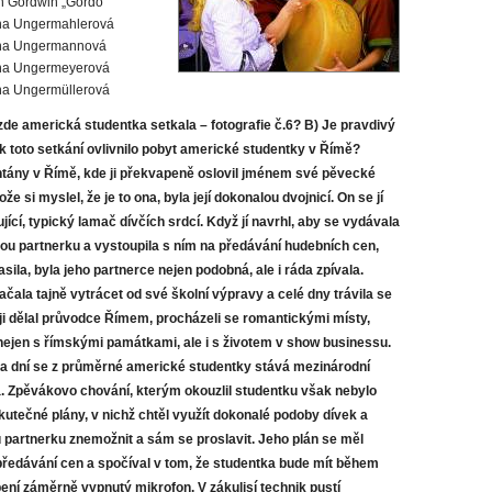
n Gordwin „Gordo“
čna Ungermahlerová
čna Ungermannová
čna Ungermeyerová
na Ungermüllerová
zde americká studentka setkala – fotografie č.6? B) Je pravdivý
ak toto setkání ovlivnilo pobyt americké studentky v Římě?
ontány v Římě, kde ji překvapeně oslovil jménem své pěvecké
že si myslel, že je to ona, byla její dokonalou dvojnicí. On se jí
zlující, typický lamač dívčích srdcí. Když jí navrhl, aby se vydávala
ou partnerku a vystoupila s ním na předávání hudebních cen,
ila, byla jeho partnerce nejen podobná, ale i ráda zpívala.
čala tajně vytrácet od své školní výpravy a celé dny trávila se
i dělal průvodce Římem, procházeli se romantickými místy,
nejen s římskými památkami, ale i s životem v show businessu.
a dní se z průměrné americké studentky stává mezinárodní
 Zpěvákovo chování, kterým okouzlil studentku však nebylo
skutečné plány, v nichž chtěl využít dokonalé podoby dívek a
 partnerku znemožnit a sám se proslavit. Jeho plán se měl
předávání cen a spočíval v tom, že studentka bude mít během
ení záměrně vypnutý mikrofon. V zákulisí technik pustí