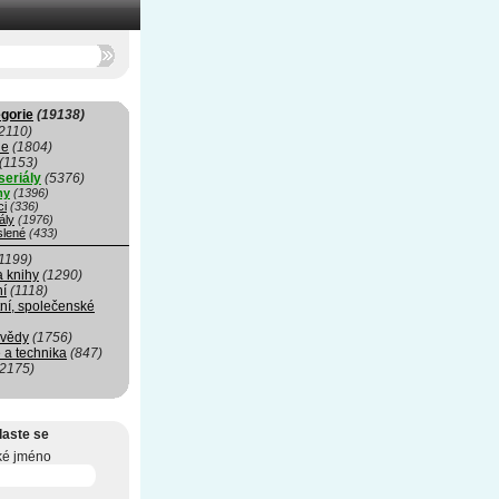
gorie
(19138)
2110)
ie
(1804)
(1153)
seriály
(5376)
my
(1396)
ci
(336)
ály
(1976)
slené
(433)
1199)
a knihy
(1290)
ní
(1118)
ní, společenské
 vědy
(1756)
 a technika
(847)
(2175)
laste se
ké jméno