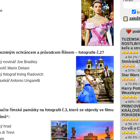
Heslo
te
tr
založi
pod
TUZEMSK
ROSTLINY 
keře a st
cezniným ochráncem a průvodcem Římem – fotografie č.2?
ø 84.2% / 
Stmívání(3
ý novinář Joe Bradley
holič Mario Delani
ø 57% / 20
ý fotograf Irving Radovich
Star Wars
taxikář Antonio Ungaretti
ø 72.8% / 
Harry Pott
Weasleyo
ø 68% / 65
PRINCOV
ačte římské památky na fotografii č.3, které se objevily ve filmu
KRÁLOVÉ 
POHÁDEK
Římě“:
ø 58.1% / 
ý hrad
Co víš o 
 di Trevi
ø 86.5% / 
um