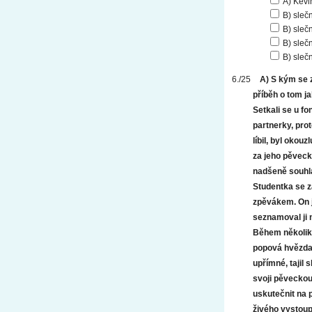
A) Kevi
B) sle
B) sle
B) sle
B) sleč
A) S kým se 
příběh o tom j
Setkali se u f
partnerky, proto
líbil, byl okou
za jeho pěveck
nadšeně souhlas
Studentka se za
zpěvákem. On j
seznamoval ji 
Během několik
popová hvězda.
upřímné, tajil 
svoji pěveckou
uskutečnit na 
živého vystoup