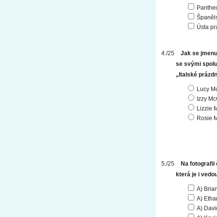
Panthe
Španěl
Ústa pr
Jak se jmenuj
se svými spoluž
„Italské prázdn
Lucy M
Izzy M
Lizzie 
Rosie 
Na fotografii 
která je i vedo
A) Bria
A) Eth
A) Davi