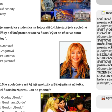
on
ské schody
nové
avdy
SVĚTOVÁ 
poznávač
(Geografie
e americká studentka na fotografii č.4, která přijela společně
SVĚT V O
áky a třídní profesorkou na školní výlet do Itálie ve filmu
BRAZÍLIE
(Geografie
iny“.
SVĚTOVÉ 
moře, řeky
cGrantová
poznávač
cGregorová
(Geografie
NEJZNÁM
McGuireová
NEJKRÁS
McGyverová
SVĚTOVÉ 
poznávač
(Geografie
TUZEMSK
ROSTLINY 
keře a st
(Biologie)
ø
č.5 je společně s ní i A) její spolužák a B) její přísná učitelka,
ucí školního zájezdu. Jak se jmenují?
n Gorday „Gordo“
agr
an Gordman „Gordo“
d Gordon „Gordo“