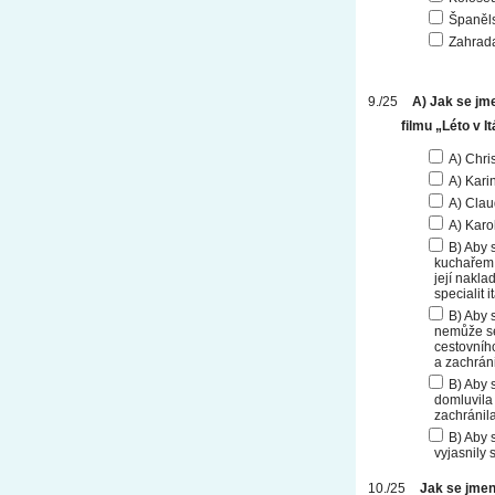
Španěl
Zahrada
A) Jak se jme
filmu „Léto v It
A) Chri
A) Kari
A) Cla
A) Kar
B) Aby 
kuchařem 
její nakla
specialit 
B) Aby 
nemůže se
cestovního
a zachráni
B) Aby 
domluvila
zachránila
B) Aby s
vyjasnily 
Jak se jmen