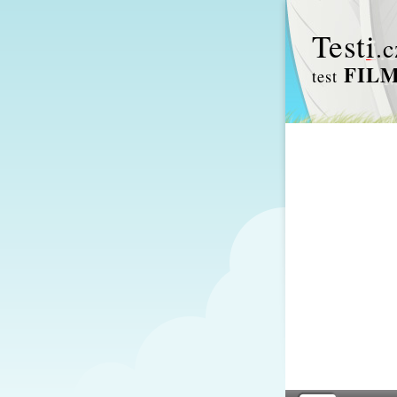
Test
i
.c
FILM
test