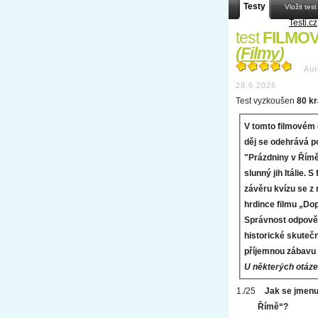
Testy
Vložit test
Testi.cz
test
FILMOV
(
Filmy
)
Aut
28.6.2026
Test vyzkoušen
80 kr
V tomto filmovém 
děj se odehrává p
"Prázdniny v Římě"
slunný jih Itálie.
závěru kvízu se z
hrdince filmu „Dop
Správnost odpověd
historické skutečno
příjemnou zábavu 
U některých otáze
Jak se jmenuj
Římě“?