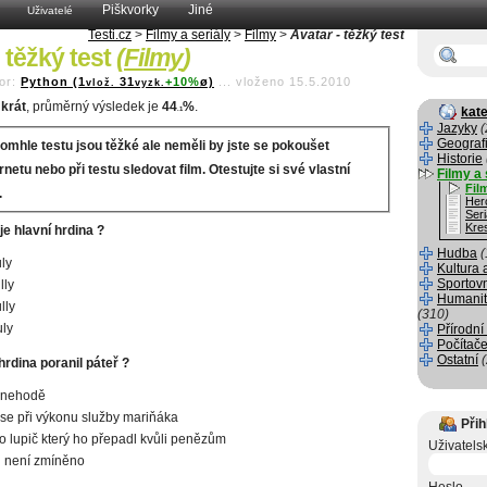
Piškvorky
Jiné
Uživatelé
Testi.cz
>
Filmy a seriály
>
Filmy
>
Avatar - těžký test
 těžký test
(
Filmy
)
or:
Python (1
31
+10%
ø)
...
vloženo 15.5.2010
vlož.
vyzk.
krát
, průměrný výsledek je
44
%
.
kate
.1
Jazyky
(
Geograf
omhle testu jsou těžké ale neměli by jste se pokoušet
Historie
rnetu nebo při testu sledovat film. Otestujte si své vlastní
Filmy a 
Fil
.
Her
Seri
Kre
e hlavní hrdina ?
Hudba
(
ly
Kultura 
Sportov
lly
Humanit
lly
(310)
ly
Přírodní
Počítače
Ostatní
hrdina poranil páteř ?
onehodě
 se při výkonu služby mariňáka
Přih
ho lupič který ho přepadl kvůli penězům
Uživatels
u není zmíněno