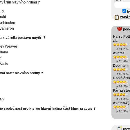
Heslo
tvárnil hlavního hrdinu ?
lly
tr
rald
založi
rthington
Cameron
pod
Harry Pott
 ztvárnila postavu neytiri ?
zla
ney Weaver
ø 94.2% / 
ldana
Avatar
r
ø 74.9% / 
Watts
Doplňte j
al bratr hlavního hrdiny ?
ø 82.6% / 
Doplň čísl
ø 63.2% / 
Pán prstenů 
ian
ø 74.2% / 
Avatar(4.)
e společnost pro kterou hlavní hrdina část filmu pracuje ?
ø 84.3% / 
nové