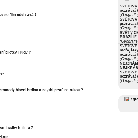
SVĚTOVÁ 
poznávač
ce se film odehrává ?
(Geografie
SVĚTOVÁ 
poznávač
(Geografie
SVĚT V O
BRAZÍLIE
(Geografie
SVĚTOVÉ 
moře, řeky
ení pilotky Trudy ?
poznávač
(Geografie
NEJZNÁM
n
NEJKRÁS
SVĚTOVÉ 
ine
poznávač
(Geografie
hromady hlavní hrdina a neytiri prstů na rukou ?
agr
rem hudby k filmu ?
Horner