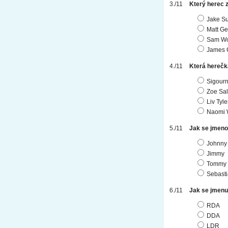
Který herec z
Jake Su
Matt Ge
Sam Wo
James 
Která herečka
Sigour
Zoe Sa
Liv Tyle
Naomi 
Jak se jmenov
Johnny
Jimmy
Tommy
Sebast
Jak se jmenuj
RDA
DDA
LDR