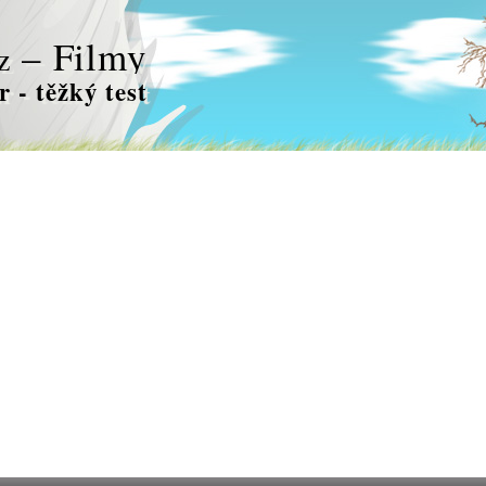
– Filmy
z
r - těžký test