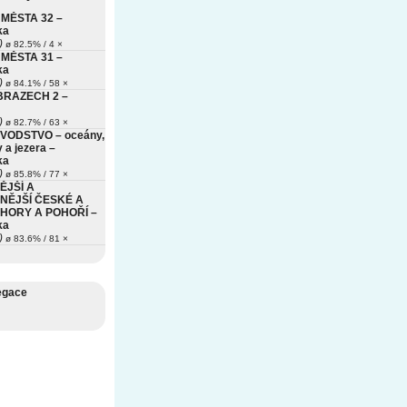
MĚSTA 32 –
ka
)
ø 82.5% / 4 ×
MĚSTA 31 –
ka
)
ø 84.1% / 58 ×
BRAZECH 2 –
)
ø 82.7% / 63 ×
VODSTVO – oceány,
 a jezera –
ka
)
ø 85.8% / 77 ×
ĚJŠÍ A
NĚJŠÍ ČESKÉ A
HORY A POHOŘÍ –
ka
)
ø 83.6% / 81 ×
egace