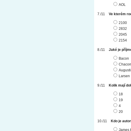
AOL
Ve kterém ro
2100
2832
2045
2154
Jaké je příjm
Bacon
Chaco
August
Larsen
Kolik mají do
18
19
4
20
Kdo je auto
James 