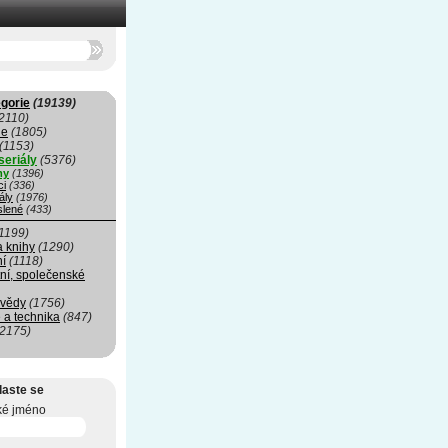
gorie
(19139)
2110)
ie
(1805)
(1153)
seriály
(5376)
my
(1396)
ci
(336)
ály
(1976)
slené
(433)
1199)
a knihy
(1290)
ní
(1118)
ní, společenské
 vědy
(1756)
 a technika
(847)
(2175)
laste se
ké jméno