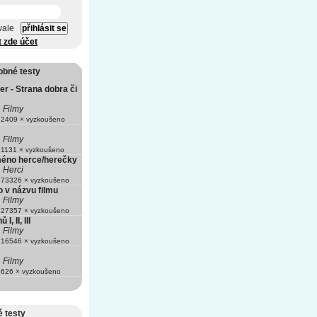
vale
t zde účet
obné testy
er - Strana dobra či
Filmy
2409 × vyzkoušeno
Filmy
1131 × vyzkoušeno
méno herce/herečky
Herci
73326 × vyzkoušeno
o v názvu filmu
Filmy
27357 × vyzkoušeno
I, II, III
Filmy
16546 × vyzkoušeno
Filmy
626 × vyzkoušeno
 testy