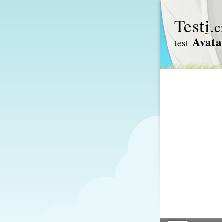
Test
i
.c
Avata
test