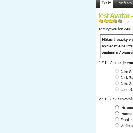
Testy
Vložit test
test
Avatar -
Aut
Test vyzkoušen
2405 
Některé otázky v t
vyhledat je na inte
znalosti o Avataru
Jak se jmenuj
Jake Su
Jack Su
Jake Su
Jade Su
Jak si hlavní 
Při aut
Poranil
Zranil 
Ve film