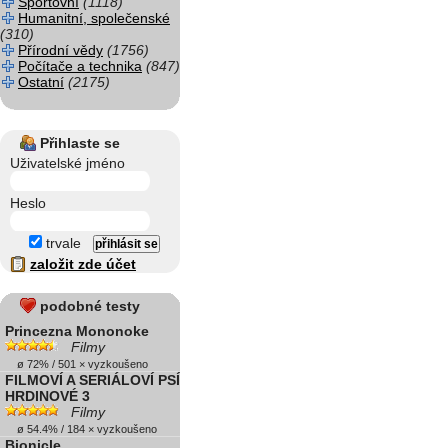
Sportovní
(1118)
Humanitní, společenské
(310)
Přírodní vědy
(1756)
Počítače a technika
(847)
Ostatní
(2175)
Přihlaste se
Uživatelské jméno
Heslo
trvale
založit zde účet
podobné testy
Princezna Mononoke
Filmy
ø 72% / 501 × vyzkoušeno
FILMOVÍ A SERIÁLOVÍ PSÍ
HRDINOVÉ 3
Filmy
ø 54.4% / 184 × vyzkoušeno
Bionicle