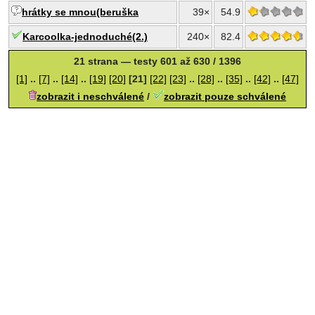
hrátky se mnou(beruška
39×
54.9
Karcoolka-jednoduché(2.)
240×
82.4
21 strana — testy 601 až 630 / 1396
[1]
..
[7]
..
[14]
..
[19]
[20]
[21]
[22]
[23]
..
[28]
..
[35]
..
[42]
..
[47]
zobrazit i neschválené
/
zobrazit pouze schválené