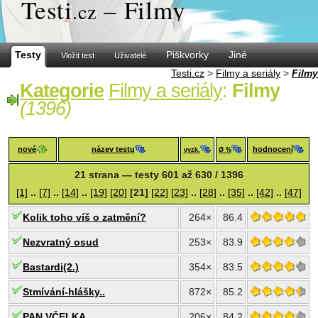
Test
i
– Filmy
.cz
Testy
Piškvorky
Jiné
Vložit test
Uživatelé
Testi.cz
>
Filmy a seriály
>
Filmy
Kategorie
Filmy a seriály
:
Filmy
(1396)
nové
název testu
hodnocení
vyzk.
Ø %
21 strana — testy 601 až 630 / 1396
[1]
..
[7]
..
[14]
..
[19]
[20]
[21]
[22]
[23]
..
[28]
..
[35]
..
[42]
..
[47]
Kolik toho víš o zatmění?
264×
86.4
Nezvratný osud
253×
83.9
Bastardi(2.)
354×
83.5
Stmívání-hlášky..
872×
85.2
PAN VČELKA
206×
84.2