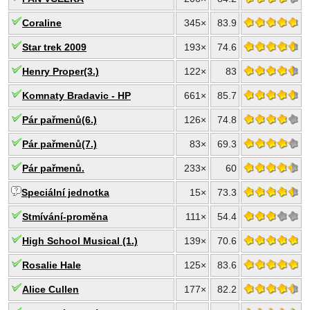
Coraline
345×
83.9
Star trek 2009
193×
74.6
Henry Proper(3.)
122×
83
Komnaty Bradavic - HP
661×
85.7
Pár pařmenů(6.)
126×
74.8
Pár pařmenů(7.)
83×
69.3
Pár pařmenů.
233×
60
Speciální jednotka
15×
73.3
Stmívání-proměna
111×
54.4
High School Musical (1.)
139×
70.6
Rosalie Hale
125×
83.6
Alice Cullen
177×
82.2