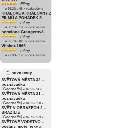
Filmy
ø 65.2% / 46 × vyzkoušeno
KRÁLOVÉ A KRÁLOVNY Z
FILMŮ A POHÁDEK 5
Filmy
ø 58.1% / 196 × vyzkoušeno
hermiona Grangerová
Filmy
ø 92.7% / 825 × vyzkoušeno
Vřískot-1996
Filmy
ø 72.9% / 178 × vyzkoušeno
nové testy
SVĚTOVÁ MĚSTA 32 –
poznávačka
(Geografie)
ø 82.5% / 4 ×
SVĚTOVÁ MĚSTA 31 –
poznávačka
(Geografie)
ø 84.1% / 58 ×
SVĚT V OBRAZECH 2 –
BRAZÍLIE
(Geografie)
ø 82.7% / 63 ×
SVĚTOVÉ VODSTVO –
oceány, moře, řeky a