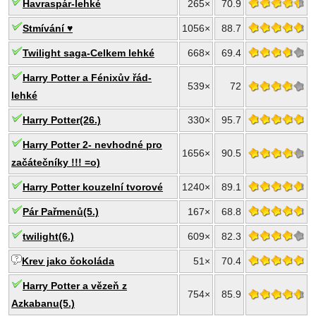
Havraspár-lehké
265×
70.9
Stmívání ♥
1056×
88.7
Twilight saga-Celkem lehké
668×
69.4
Harry Potter a Fénixův řád-
539×
72
lehké
Harry Potter(26.)
330×
95.7
Harry Potter 2- nevhodné pro
1656×
90.5
začátečníky !!! =o)
Harry Potter kouzelní tvorové
1240×
89.1
Pár Pařmenů(5.)
167×
68.8
twilight(6.)
609×
82.3
Krev jako čokoláda
51×
70.4
Harry Potter a vězeň z
754×
85.9
Azkabanu(5.)