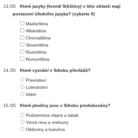
Které jazyky (kromě Srbštiny) v této oblasti mají
postavení úředního jazyka?
(vyberte 5)
Maďarština
Albánština
Chorvatština
Slovenština
Rusínština
Rumunština
Které vyznání v Srbsku převládá?
Pravoslaví
Luteránství
Islám
Které plodiny jsou v Srbsku produkovány?
Podzemnice olejná a tabák
Vinná réva a melouny
Obiloviny a kukuřice