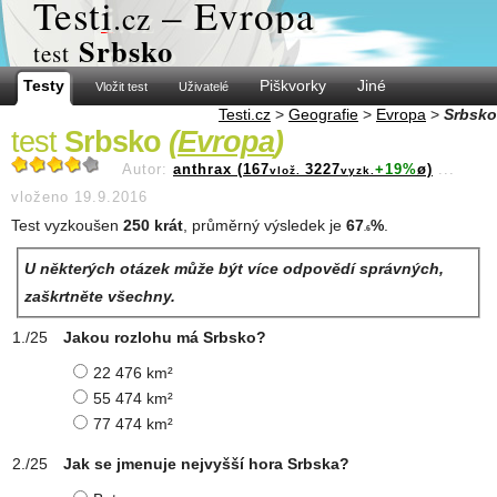
Test
i
– Evropa
.cz
Srbsko
test
Testy
Piškvorky
Jiné
Vložit test
Uživatelé
Testi.cz
>
Geografie
>
Evropa
>
Srbsko
test
Srbsko
(
Evropa
)
Autor:
anthrax (167
3227
+19%
ø)
...
vlož.
vyzk.
vloženo 19.9.2016
Test vyzkoušen
250 krát
, průměrný výsledek je
67
%
.
.6
U některých otázek může být více odpovědí správných,
zaškrtněte všechny.
Jakou rozlohu má Srbsko?
22 476 km²
55 474 km²
77 474 km²
Jak se jmenuje nejvyšší hora Srbska?