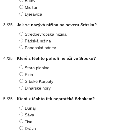
Botev
Midžur
Djeravica
Jak se nazývá nížina na severu Srbska?
Středoevropská nížina
Pádská nížina
Panonská pánev
Které z těchto pohoří neleží ve Srbsku?
Stara planina
Pirin
Srbské Karpaty
Dinárské hory
Která z těchto řek neprotéká Srbskem?
Dunaj
Sáva
Tisa
Dráva