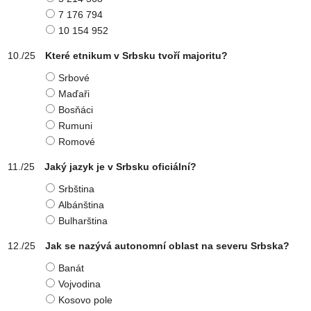
7 176 794
10 154 952
Které etnikum v Srbsku tvoří majoritu?
Srbové
Maďaři
Bosňáci
Rumuni
Romové
Jaký jazyk je v Srbsku oficiální?
Srbština
Albánština
Bulharština
Jak se nazývá autonomní oblast na severu Srbska?
Banát
Vojvodina
Kosovo pole