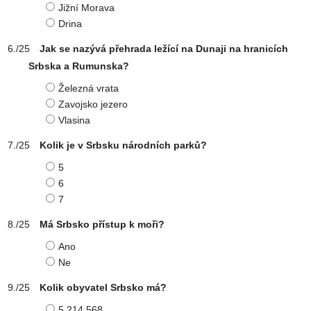
Jižní Morava
Drina
Jak se nazývá přehrada ležící na Dunaji na hranicích
Srbska a Rumunska?
Železná vrata
Zavojsko jezero
Vlasina
Kolik je v Srbsku národních parků?
5
6
7
Má Srbsko přístup k moři?
Ano
Ne
Kolik obyvatel Srbsko má?
5 214 568