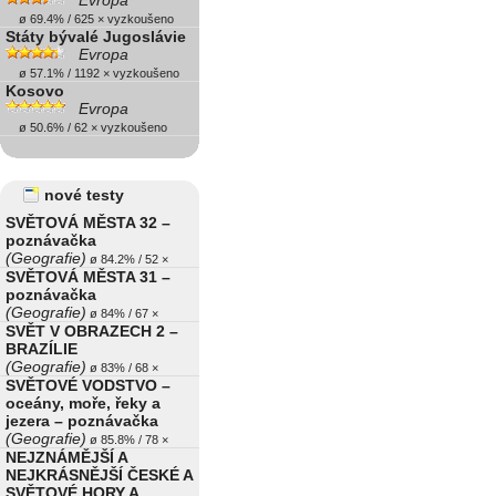
Evropa
ø 69.4% / 625 × vyzkoušeno
Státy bývalé Jugoslávie
Evropa
ø 57.1% / 1192 × vyzkoušeno
Kosovo
Evropa
ø 50.6% / 62 × vyzkoušeno
nové testy
SVĚTOVÁ MĚSTA 32 –
poznávačka
(Geografie)
ø 84.2% / 52 ×
SVĚTOVÁ MĚSTA 31 –
poznávačka
(Geografie)
ø 84% / 67 ×
SVĚT V OBRAZECH 2 –
BRAZÍLIE
(Geografie)
ø 83% / 68 ×
SVĚTOVÉ VODSTVO –
oceány, moře, řeky a
jezera – poznávačka
(Geografie)
ø 85.8% / 78 ×
NEJZNÁMĚJŠÍ A
NEJKRÁSNĚJŠÍ ČESKÉ A
SVĚTOVÉ HORY A