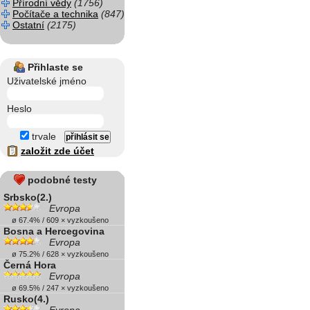
Přírodní vědy
(1756)
Počítače a technika
(847)
Ostatní
(2175)
Přihlaste se
Uživatelské jméno
Heslo
trvale
založit zde účet
podobné testy
Srbsko(2.)
Evropa
ø 67.4% / 609 × vyzkoušeno
Bosna a Hercegovina
Evropa
ø 75.2% / 628 × vyzkoušeno
Černá Hora
Evropa
ø 69.5% / 247 × vyzkoušeno
Rusko(4.)