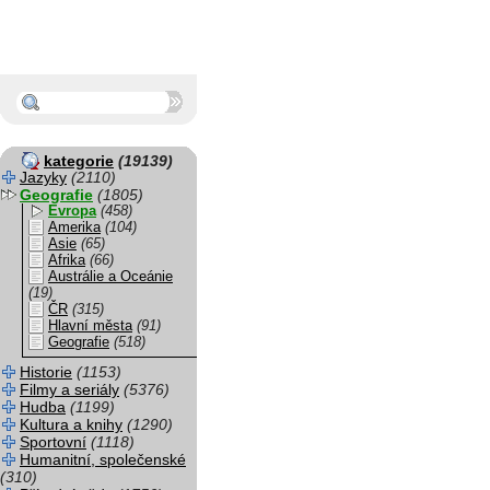
kategorie
(19139)
Jazyky
(2110)
Geografie
(1805)
Evropa
(458)
Amerika
(104)
Asie
(65)
Afrika
(66)
Austrálie a Oceánie
(19)
ČR
(315)
Hlavní města
(91)
Geografie
(518)
Historie
(1153)
Filmy a seriály
(5376)
Hudba
(1199)
Kultura a knihy
(1290)
Sportovní
(1118)
Humanitní, společenské
(310)