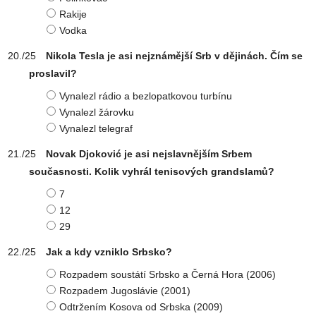
Rakije
Vodka
Nikola Tesla je asi nejznámější Srb v dějinách. Čím se
proslavil?
Vynalezl rádio a bezlopatkovou turbínu
Vynalezl žárovku
Vynalezl telegraf
Novak Djoković je asi nejslavnějším Srbem
současnosti. Kolik vyhrál tenisových grandslamů?
7
12
29
Jak a kdy vzniklo Srbsko?
Rozpadem soustátí Srbsko a Černá Hora (2006)
Rozpadem Jugoslávie (2001)
Odtržením Kosova od Srbska (2009)