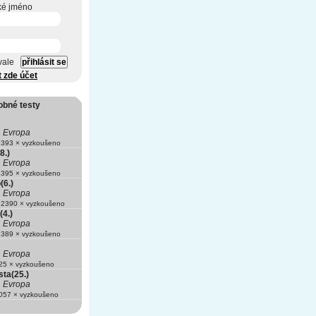
ké jméno
vale
t zde účet
obné testy
Evropa
393 × vyzkoušeno
8.)
Evropa
395 × vyzkoušeno
(6.)
Evropa
2390 × vyzkoušeno
(4.)
Evropa
389 × vyzkoušeno
Evropa
5 × vyzkoušeno
ta(25.)
Evropa
57 × vyzkoušeno