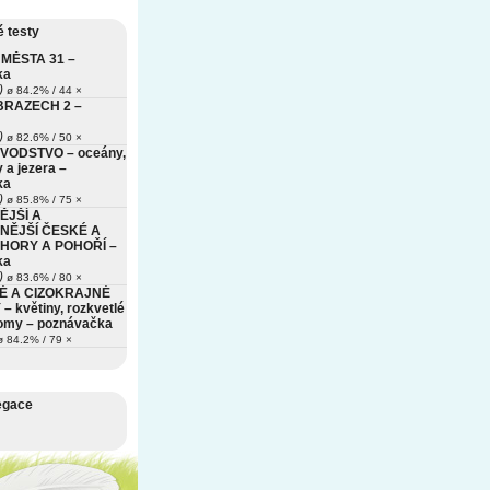
 testy
MĚSTA 31 –
ka
)
ø 84.2% / 44 ×
BRAZECH 2 –
)
ø 82.6% / 50 ×
VODSTVO – oceány,
 a jezera –
ka
)
ø 85.8% / 75 ×
ĚJŠÍ A
NĚJŠÍ ČESKÉ A
HORY A POHOŘÍ –
ka
)
ø 83.6% / 80 ×
É A CIZOKRAJNÉ
– květiny, rozkvetlé
romy – poznávačka
 84.2% / 79 ×
egace