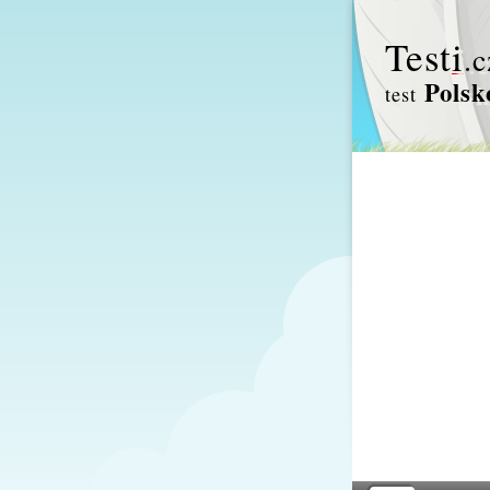
Test
i
.c
Polsk
test