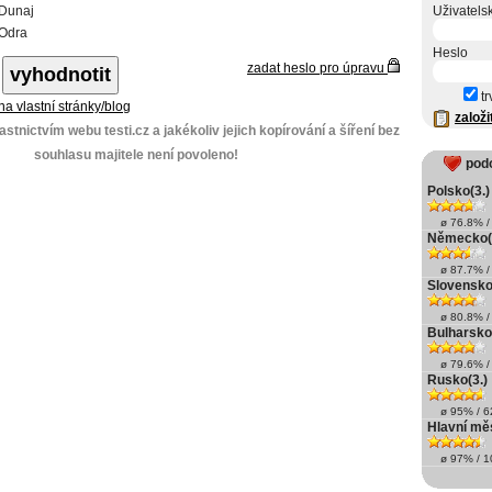
 Dunaj
Uživatels
 Odra
Heslo
zadat heslo pro úpravu
tr
 na vlastní stránky/blog
založi
stnictvím webu testi.cz a jakékoliv jejich kopírování a šíření bez
souhlasu majitele není povoleno!
pod
Polsko(3.)
ø 76.8% / 
Německo(
ø 87.7% / 
Slovensko
ø 80.8% / 
Bulharsko
ø 79.6% / 
Rusko(3.)
ø 95% / 62
Hlavní měs
ø 97% / 10