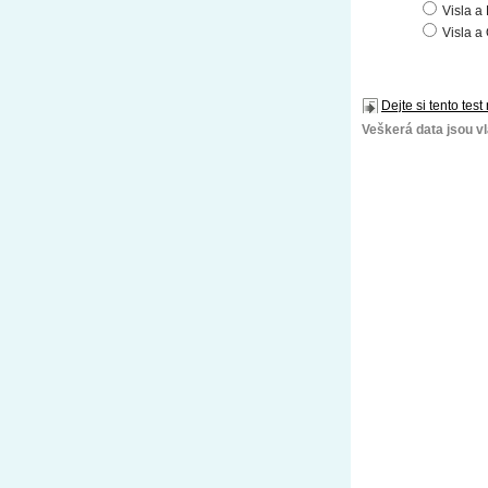
Visla a
Visla a
Dejte si tento test
Veškerá data jsou vla