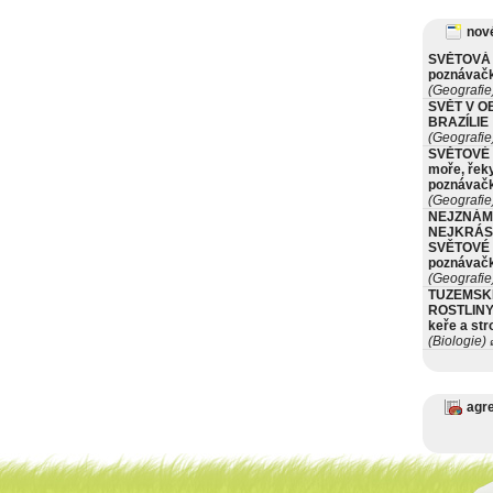
nové
SVĚTOVÁ 
poznávač
(Geografie
SVĚT V O
BRAZÍLIE
(Geografie
SVĚTOVÉ 
moře, řeky
poznávač
(Geografie
NEJZNÁM
NEJKRÁS
SVĚTOVÉ 
poznávač
(Geografie
TUZEMSK
ROSTLINY 
keře a st
(Biologie)
ø
agr