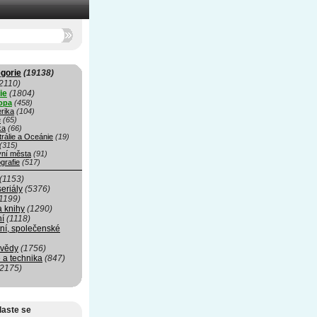
gorie
(19138)
2110)
ie
(1804)
opa
(458)
rika
(104)
e
(65)
ka
(66)
rálie a Oceánie
(19)
(315)
vní města
(91)
grafie
(517)
(1153)
seriály
(5376)
1199)
a knihy
(1290)
ní
(1118)
ní, společenské
 vědy
(1756)
 a technika
(847)
(2175)
laste se