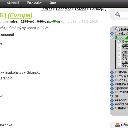
Piškvorky
Jiné
Uživatelé
Testi.cz
>
Geografie
>
Evropa
>
Polsko(6.)
6.)
(
Evropa
)
or:
miraben (298
946
+5%
ø)
...
vloženo 28.5.2010
vlož.
vyzk.
rát
, průměrný výsledek je
92
%
.
kate
.1
Jazyky
(
 sousedí
Geograf
Evr
ké
Ame
Asi
Afri
Aust
ČR
Hla
Geo
Historie
ký hrad,přístav v Gdansku
Filmy a 
,Trenčín
Hudba
(
Kultura 
Sportov
Humanit
ava
(310)
Přírodní
a
Počítače
Ostatní
Amazonka
Přih