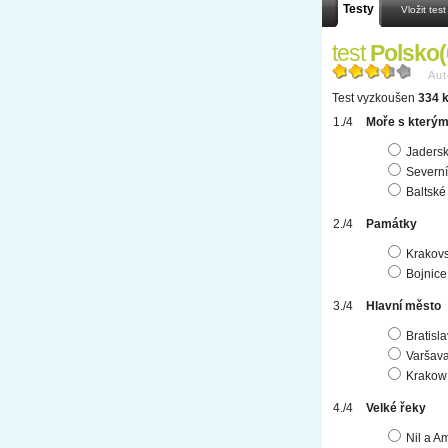
Testy
Vložit test
test
Polsko(
Aut
Test vyzkoušen
334 k
Moře s kterým
Jaders
Severní
Baltské
Památky
Krakovs
Bojnice
Hlavní město
Bratisl
Varšav
Krakow
Velké řeky
Nil a 