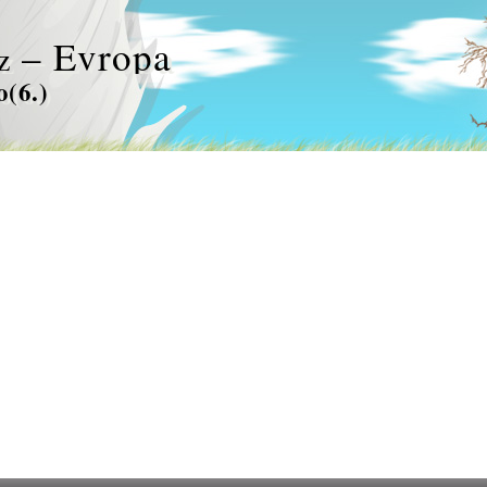
– Evropa
z
o(6.)