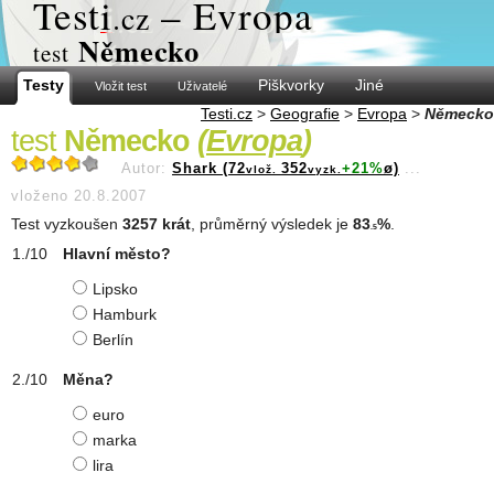
Test
i
– Evropa
.cz
Německo
test
Testy
Piškvorky
Jiné
Vložit test
Uživatelé
Testi.cz
>
Geografie
>
Evropa
>
Německo
test
Německo
(
Evropa
)
Autor:
Shark (72
352
+21%
ø)
...
vlož.
vyzk.
vloženo 20.8.2007
Test vyzkoušen
3257 krát
, průměrný výsledek je
83
%
.
.5
Hlavní město?
Lipsko
Hamburk
Berlín
Měna?
euro
marka
lira