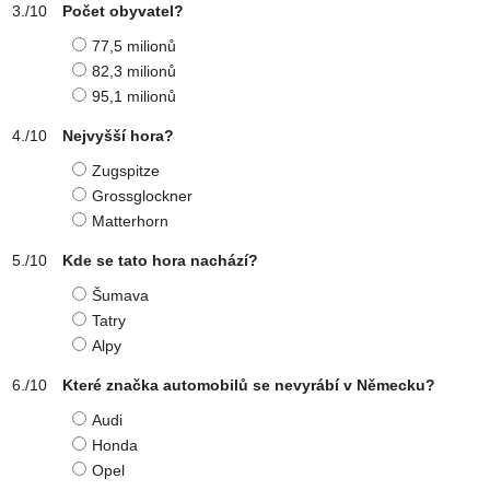
Počet obyvatel?
77,5 milionů
82,3 milionů
95,1 milionů
Nejvyšší hora?
Zugspitze
Grossglockner
Matterhorn
Kde se tato hora nachází?
Šumava
Tatry
Alpy
Které značka automobilů se nevyrábí v Německu?
Audi
Honda
Opel