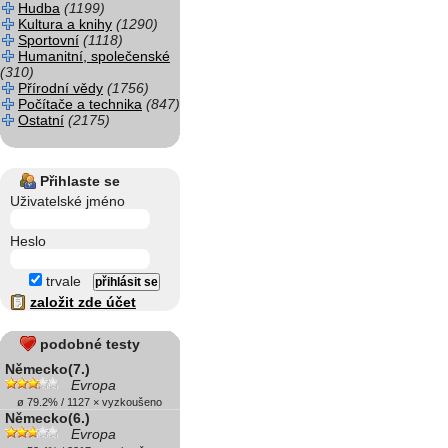
Hudba
(1199)
Kultura a knihy
(1290)
Sportovní
(1118)
Humanitní, společenské
(310)
Přírodní vědy
(1756)
Počítače a technika
(847)
Ostatní
(2175)
Přihlaste se
Uživatelské jméno
Heslo
trvale
založit zde účet
podobné testy
Německo(7.)
Evropa
ø 79.2% / 1127 × vyzkoušeno
Německo(6.)
Evropa