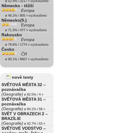
ø 52.4% / 3217 × vyzkoušeno
Německo - těžší
Evropa
ø 46.1% / 805 × vyzkoušeno
Německo(5.)
Evropa
ø 71.3% / 477 × vyzkoušeno
Rakousko
Evropa
ø 79.6% / 1774 × vyzkoušeno
Česko
ČR
ø 90.1% / 8807 × vyzkoušeno
nové testy
SVĚTOVÁ MĚSTA 32 –
poznávačka
(Geografie)
ø 82.5% / 4 ×
SVĚTOVÁ MĚSTA 31 –
poznávačka
(Geografie)
ø 84.1% / 58 ×
SVĚT V OBRAZECH 2 –
BRAZÍLIE
(Geografie)
ø 82.7% / 63 ×
SVĚTOVÉ VODSTVO –