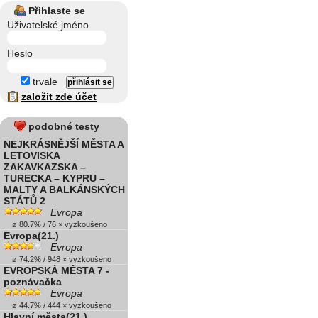
Přihlaste se
Uživatelské jméno
Heslo
trvale
založit zde účet
podobné testy
NEJKRÁSNĚJŠÍ MĚSTA A
LETOVISKA
ZAKAVKAZSKA –
TURECKA – KYPRU –
MALTY A BALKÁNSKÝCH
STÁTŮ 2
Evropa
ø 80.7% / 76 × vyzkoušeno
Evropa(21.)
Evropa
ø 74.2% / 948 × vyzkoušeno
EVROPSKÁ MĚSTA 7 -
poznávačka
Evropa
ø 44.7% / 444 × vyzkoušeno
Hlavní města(21.)