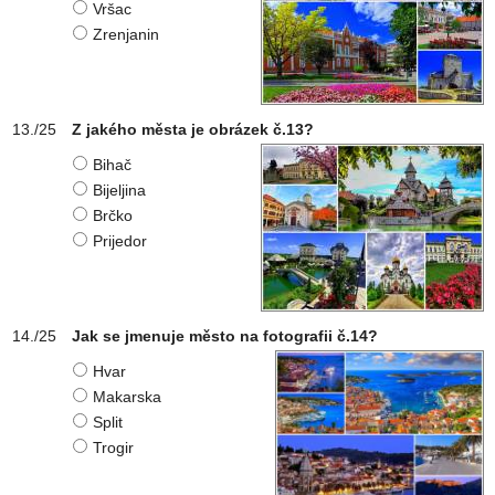
Vršac
Zrenjanin
Z jakého města je obrázek č.13?
Bihač
Bijeljina
Brčko
Prijedor
Jak se jmenuje město na fotografii č.14?
Hvar
Makarska
Split
Trogir