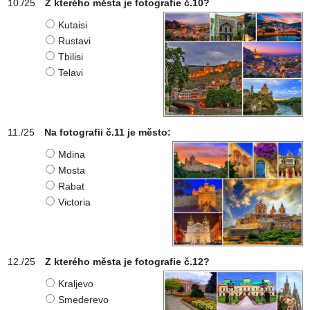
Z kterého města je fotografie č.10?
Kutaisi
Rustavi
Tbilisi
Telavi
Na fotografii č.11 je město:
Mdina
Mosta
Rabat
Victoria
Z kterého města je fotografie č.12?
Kraljevo
Smederevo