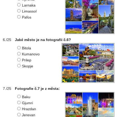
Larnaka
Limassol
Pafos
Jaké město je na fotografii č.6?
Bitola
Kumanovo
Prilep
Skopje
Fotografie č.7 je z města:
Baku
Gjumri
Hrazdan
Jerevan