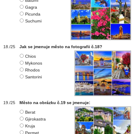
Batumi
Gagra
Picunda
Suchumi
Jak se jmenuje město na fotografii č.18?
Chios
Mykonos
Rhodos
Santorini
Město na obrázku č.19 se jmenuje:
Berat
Gjirokastra
Kruja
Permet