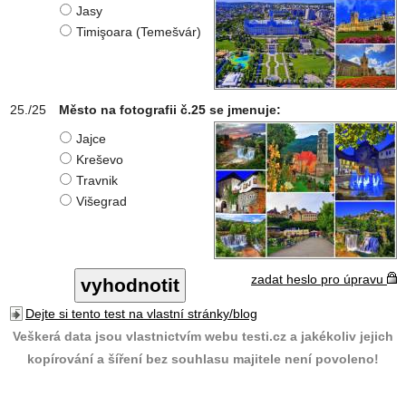
Jasy
Timişoara (Temešvár)
Město na fotografii č.25 se jmenuje:
Jajce
Kreševo
Travnik
Višegrad
zadat heslo pro úpravu
Dejte si tento test na vlastní stránky/blog
Veškerá data jsou vlastnictvím webu testi.cz a jakékoliv jejich
kopírování a šíření bez souhlasu majitele není povoleno!