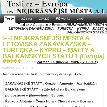
Test
i
– Evropa
.cz
NEJKRÁSNĚJŠÍ MĚSTA A 
test
Testy
Piškvorky
Jiné
Vložit test
Uživatelé
Testi.cz
>
Geografie
>
Evropa
>
NEJKRÁSNĚJŠÍ MĚSTA A
LETOVISKA ZAKAVKAZSKA – TURECKA – KYPRU – MALTY A
BALKÁNSKÝCH STÁTŮ 1
test
NEJKRÁSNĚJŠÍ MĚSTA A
LETOVISKA ZAKAVKAZSKA –
TURECKA – KYPRU – MALTY A
BALKÁNSKÝCH STÁTŮ 1
(
Evropa
)
Autor:
carmen.18 (882
3089
+26%
ø)
...
vlož.
vyzk.
vloženo 22.11.2024
Test vyzkoušen
76 krát
, průměrný výsledek je
81
%
.
.8
ZAKAVKAZSKÉ STÁTY : Gruzie – Arménie – Ázerbajdžán
BALKÁNSKÉ STÁTY = státy ležící na Balkánském
poloostrově v jihovýchodní Evropě:
Řecko – Albánie – Černá Hora – Chorvatsko – Bosna a