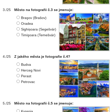
Město na fotografii č.3 se jmenuje:
Braşov (Brašov)
Oradea
Sighișoara (Segešvár)
Timişoara (Temešvár)
Z jakého města je fotografie č.4?
Budva
Herceg Novi
Perast
Petrovac
Město na fotografii č.5 se jmenuje:
Kyrenia