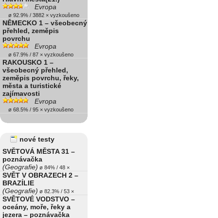
Evropa
ø 92.9% / 3882 × vyzkoušeno
NĚMECKO 1 – všeobecný
přehled, zeměpis
povrchu
Evropa
ø 67.9% / 87 × vyzkoušeno
RAKOUSKO 1 –
všeobecný přehled,
zeměpis povrchu, řeky,
města a turistické
zajímavosti
Evropa
ø 68.5% / 95 × vyzkoušeno
nové testy
SVĚTOVÁ MĚSTA 31 –
poznávačka
(Geografie)
ø 84% / 48 ×
SVĚT V OBRAZECH 2 –
BRAZÍLIE
(Geografie)
ø 82.3% / 53 ×
SVĚTOVÉ VODSTVO –
oceány, moře, řeky a
jezera – poznávačka