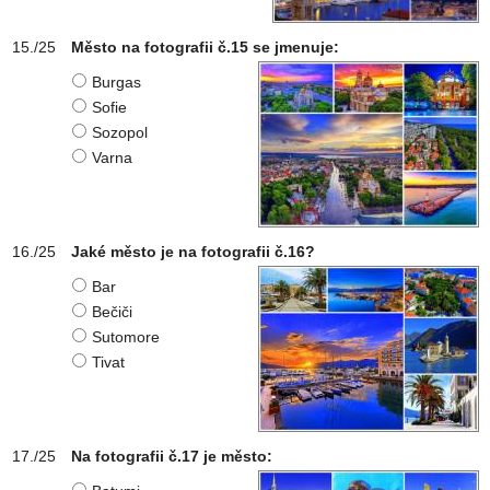
Město na fotografii č.15 se jmenuje:
Burgas
Sofie
Sozopol
Varna
Jaké město je na fotografii č.16?
Bar
Bečiči
Sutomore
Tivat
Na fotografii č.17 je město: