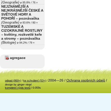
(Geografie)
ø 85.8% / 76 ×
NEJZNÁMĚJŠÍ A
NEJKRÁSNĚJŠÍ ČESKÉ A
SVĚTOVÉ HORY A
POHOŘÍ – poznávačka
(Geografie)
ø 83.6% / 80 ×
TUZEMSKÉ A
CIZOKRAJNÉ ROSTLINY
– květiny, rozkvetlé keře
a stromy – poznávačka
(Biologie)
ø 84.2% / 79 ×
agregace
2004—26 /
Ochrana osobních údajů
/
odpad
(869+)
/
ke schválení
(53+)
/
design by ginger ninja!
kompletní výpis testů
/ 0.059s