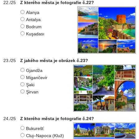
Z kterého města je fotografie č.22?
Alanya
Antalya
Bodrum
Kuşadası
Z jakého města je obrázek č.23?
Gjandža
Migančevir
Şəki
Şirvan
Z kterého města je fotografie č.24?
Bukurešť
Cluj–Napoca (Kluž)