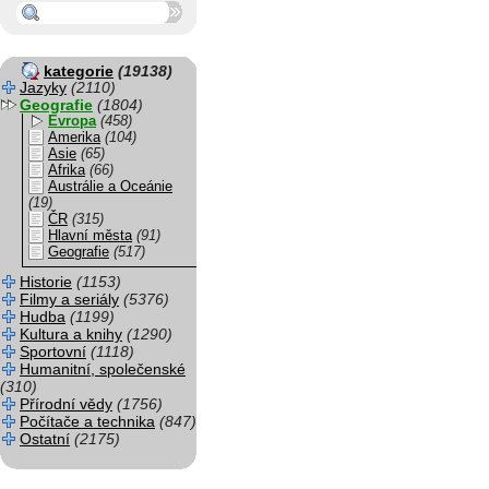
kategorie
(19138)
Jazyky
(2110)
Geografie
(1804)
Evropa
(458)
Amerika
(104)
Asie
(65)
Afrika
(66)
Austrálie a Oceánie
(19)
ČR
(315)
Hlavní města
(91)
Geografie
(517)
Historie
(1153)
Filmy a seriály
(5376)
Hudba
(1199)
Kultura a knihy
(1290)
Sportovní
(1118)
Humanitní, společenské
(310)
Přírodní vědy
(1756)
Počítače a technika
(847)
Ostatní
(2175)