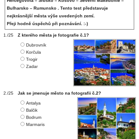
Hercegovina – Srbsko – Kosovo – Severní Makedonie –
Bulharsko – Rumunsko . Tento test představuje
nejkrásnější města výše uvedených zemí.
Přeji hodně úspěchů při poznávání. :-)
Z kterého města je fotografie č.1?
Dubrovník
Korčula
Trogir
Zadar
Jak se jmenuje město na fotografii č.2?
Antalya
Balčik
Bodrum
Marmaris