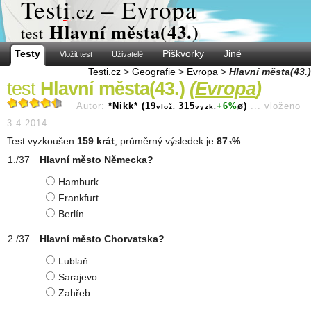
Test
i
– Evropa
.cz
Hlavní města(43.)
test
Testy
Piškvorky
Jiné
Vložit test
Uživatelé
Testi.cz
>
Geografie
>
Evropa
>
Hlavní města(43.)
test
Hlavní města(43.)
(
Evropa
)
Autor:
*Nikk* (19
315
+6%
ø)
...
vloženo
vlož.
vyzk.
3.4.2014
Test vyzkoušen
159 krát
, průměrný výsledek je
87
%
.
.3
Hlavní město Německa?
Hamburk
Frankfurt
Berlín
Hlavní město Chorvatska?
Lublaň
Sarajevo
Zahřeb