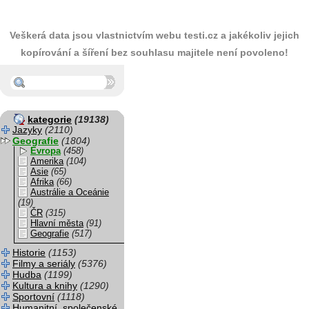
Veškerá data jsou vlastnictvím webu testi.cz a jakékoliv jejich
kopírování a šíření bez souhlasu majitele není povoleno!
kategorie
(19138)
Jazyky
(2110)
Geografie
(1804)
Evropa
(458)
Amerika
(104)
Asie
(65)
Afrika
(66)
Austrálie a Oceánie
(19)
ČR
(315)
Hlavní města
(91)
Geografie
(517)
Historie
(1153)
Filmy a seriály
(5376)
Hudba
(1199)
Kultura a knihy
(1290)
Sportovní
(1118)
Humanitní, společenské