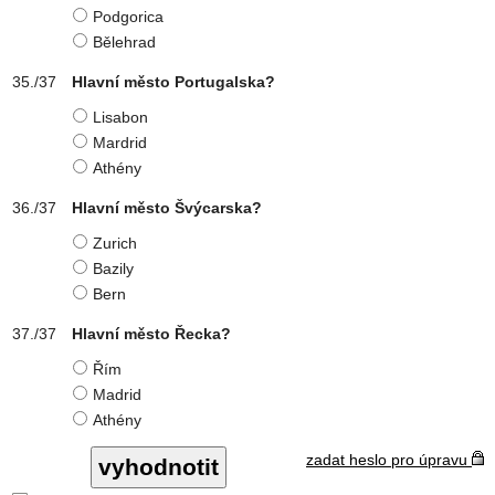
Podgorica
Bělehrad
Hlavní město Portugalska?
Lisabon
Mardrid
Athény
Hlavní město Švýcarska?
Zurich
Bazily
Bern
Hlavní město Řecka?
Řím
Madrid
Athény
zadat heslo pro úpravu