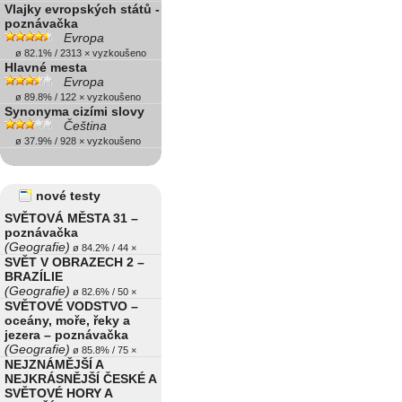
Vlajky evropských států -
poznávačka
Evropa
ø 82.1% / 2313 × vyzkoušeno
Hlavné mesta
Evropa
ø 89.8% / 122 × vyzkoušeno
Synonyma cizími slovy
Čeština
ø 37.9% / 928 × vyzkoušeno
nové testy
SVĚTOVÁ MĚSTA 31 –
poznávačka
(Geografie)
ø 84.2% / 44 ×
SVĚT V OBRAZECH 2 –
BRAZÍLIE
(Geografie)
ø 82.6% / 50 ×
SVĚTOVÉ VODSTVO –
oceány, moře, řeky a
jezera – poznávačka
(Geografie)
ø 85.8% / 75 ×
NEJZNÁMĚJŠÍ A
NEJKRÁSNĚJŠÍ ČESKÉ A
SVĚTOVÉ HORY A