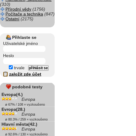
(310)
Přírodní vědy
(1756)
Počítače a technika
(847)
Ostatní
(2175)
Přihlaste se
Uživatelské jméno
Heslo
trvale
založit zde účet
podobné testy
Evropa(4.)
Evropa
ø 67% / 108 × vyzkoušeno
Evropa(28.)
Evropa
ø 80.3% / 259 × vyzkoušeno
Hlavní města(42.)
Evropa
ø 92.6% / 130 × vyzkoušeno