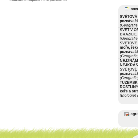
nové
SVĚTOVÁ 
poznávač
(Geografie
SVĚT V O
BRAZÍLIE
(Geografie
SVĚTOVÉ 
moře, řeky
poznávač
(Geografie
NEJZNÁM
NEJKRÁS
SVĚTOVÉ 
poznávač
(Geografie
TUZEMSK
ROSTLINY 
keře a st
(Biologie)
ø
agr