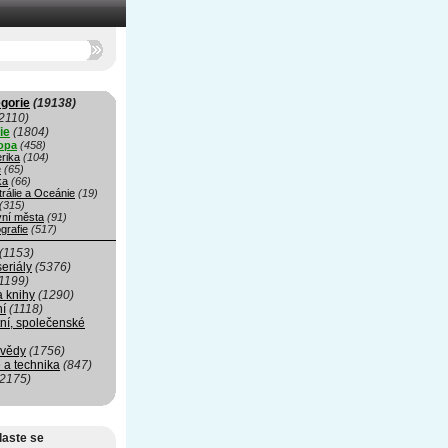
gorie
(19138)
2110)
ie
(1804)
opa
(458)
rika
(104)
e
(65)
ka
(66)
rálie a Oceánie
(19)
(315)
vní města
(91)
grafie
(517)
(1153)
seriály
(5376)
1199)
a knihy
(1290)
ní
(1118)
ní, společenské
 vědy
(1756)
 a technika
(847)
(2175)
laste se