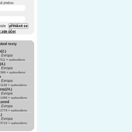
ké jméno
vale
t zde účet
obné testy
(2.)
Evropa
511 × vyzkoušeno
(4.)
Evropa
389 × vyzkoušeno
o
Evropa
1148 × vyzkoušeno
ta(24.)
Evropa
1088 × vyzkoušeno
 země
Evropa
2779 × vyzkoušeno
.)
Evropa
5715 × vyzkoušeno