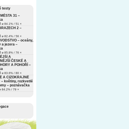
 testy
MĚSTA 31 –
ka
)
ø 84.1% / 51 ×
BRAZECH 2 –
)
ø 82.4% / 56 ×
VODSTVO – oceány,
 a jezera –
ka
)
ø 85.8% / 76 ×
ĚJŠÍ A
NĚJŠÍ ČESKÉ A
HORY A POHOŘÍ –
ka
)
ø 83.6% / 80 ×
É A CIZOKRAJNÉ
– květiny, rozkvetlé
romy – poznávačka
 84.2% / 79 ×
egace