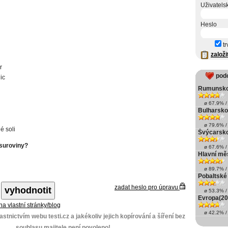
Uživatels
Heslo
tr
založi
r
pod
ic
Rumunsko
ø 67.9% / 
Bulharsko
ø 79.6% / 
é soli
Švýcarsk
 suroviny?
ø 67.6% / 
Hlavní měs
ø 89.7% / 
Pobaltské
zadat heslo pro úpravu
ø 53.3% / 
Evropa(20
 na vlastní stránky/blog
ø 42.2% / 
stnictvím webu testi.cz a jakékoliv jejich kopírování a šíření bez
souhlasu majitele není povoleno!