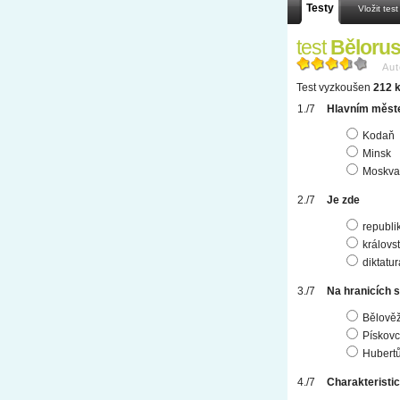
Testy
Vložit test
test
Bělorus
Aut
Test vyzkoušen
212 k
Hlavním měste
Kodaň
Minsk
Moskva
Je zde
republi
královst
diktatur
Na hranicích 
Bělověž
Pískovc
Hubert
Charakteristic