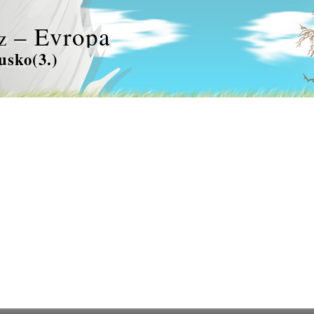
– Evropa
z
usko(3.)