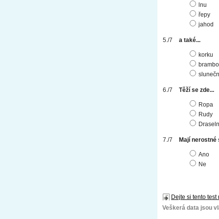
lnu
řepy
jahod
a také...
korku
brambo
slunečn
Těží se zde...
Ropa
Rudy
Draseln
Mají nerostné
Ano
Ne
Dejte si tento test
Veškerá data jsou vla