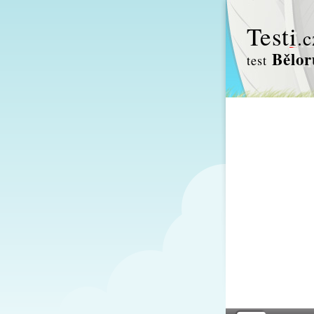
Test
i
.c
Bělor
test