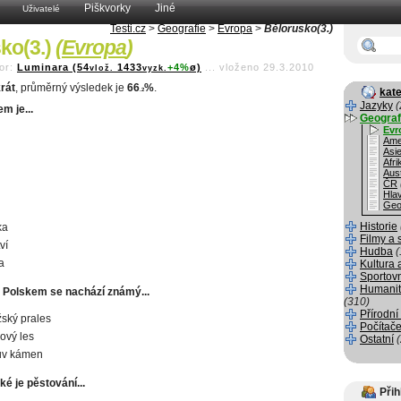
Piškvorky
Jiné
Uživatelé
Testi.cz
>
Geografie
>
Evropa
>
Bělorusko(3.)
ko(3.)
(
Evropa
)
or:
Luminara (54
1433
+4%
ø)
...
vloženo 29.3.2010
vlož.
vyzk.
rát
, průměrný výsledek je
66
%
.
kate
.2
Jazyky
(
m je...
Geograf
Evr
Ame
Asi
Afri
Aust
ČR
Hla
Geo
Historie
ka
Filmy a 
ví
Hudba
(
a
Kultura 
Sportov
Humanit
s Polskem se nachází známý...
(310)
Přírodní
ský prales
Počítače
ový les
Ostatní
ův kámen
ké je pěstování...
Přih