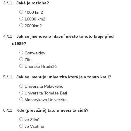
Jaká je rozloha?
4000 km2
16000 km2
2000km2
Jak se jmenovalo hlavní město tohoto kraje před
r.1989?
Gottwaldov
Zlín
Uherské Hradiště
Jak se jmenuje univerzita která je v tomto kraji?
Univerzita Palackého
Univerzita Tomáše Bati
Masarykova Univerzita
Kde (převážně) tato univerzita sídlí?
ve Zlíně
ve Vsetíně