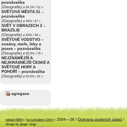
poznávačka
(Geografie)
ø 84.2% / 52 ×
SVĚTOVÁ MĚSTA 31 –
poznávačka
(Geografie)
ø 84% / 67 ×
SVĚT V OBRAZECH 2 –
BRAZÍLIE
(Geografie)
ø 83% / 68 ×
SVĚTOVÉ VODSTVO –
oceány, moře, řeky a
jezera – poznávačka
(Geografie)
ø 85.8% / 78 ×
NEJZNÁMĚJŠÍ A
NEJKRÁSNĚJŠÍ ČESKÉ A
SVĚTOVÉ HORY A
POHOŘÍ – poznávačka
(Geografie)
ø 83.6% / 81 ×
agregace
2004—26 /
Ochrana osobních údajů
/
odpad
(869+)
/
ke schválení
(140+)
/
design by ginger ninja!