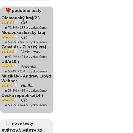
podobné testy
Olomoucký kraj(2.)
ČR
ø 71.3% / 387 × vyzkoušeno
Moravskoslezský kraj
ČR
ø 58.9% / 698 × vyzkoušeno
Zeměpis - Zlínský kraj
Vaše testy
ø 42.4% / 421 × vyzkoušeno
USA(10.)
Amerika
ø 58.4% / 234 × vyzkoušeno
Muzikály - Andrew Lloyd
Webber
Hudba
ø 36.3% / 436 × vyzkoušeno
Česká republika(14.)
ČR
ø 53.2% / 674 × vyzkoušeno
nové testy
SVĚTOVÁ MĚSTA 32 –