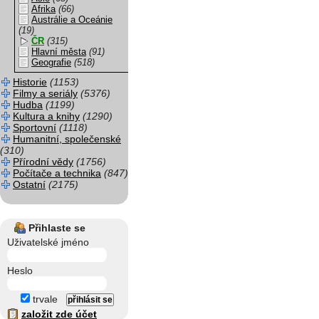
Afrika
(66)
Austrálie a Oceánie
(19)
ČR
(315)
Hlavní města
(91)
Geografie
(518)
Historie
(1153)
Filmy a seriály
(5376)
Hudba
(1199)
Kultura a knihy
(1290)
Sportovní
(1118)
Humanitní, společenské
(310)
Přírodní vědy
(1756)
Počítače a technika
(847)
Ostatní
(2175)
Přihlaste se
Uživatelské jméno
Heslo
trvale
založit zde účet