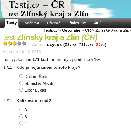
Test
i
– ČR
.cz
Zlínský kraj a Zlín
test
Testy
Piškvorky
Jiné
Vložit test
Uživatelé
Testi.cz
>
Geografie
>
ČR
>
Zlínský kraj a Zlín
test
Zlínský kraj a Zlín
(
ČR
)
Autor:
lucydos (22
711
-2%
ø)
...
vlož.
vyzk.
vloženo 20.10.2013
Test vyzkoušen
171 krát
, průměrný výsledek je
64
%
.
.3
Kdo je hejtmanem tohoto kraje?
Dalibor Špic
Stanislav Mišák
Libor Lukáš
Kolik má okresů?
3
6
4