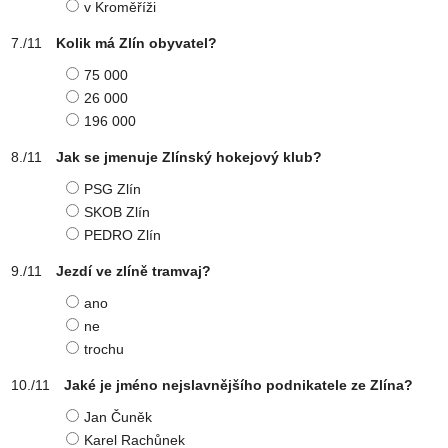
v Kroměříži
Kolik má Zlín obyvatel?
75 000
26 000
196 000
Jak se jmenuje Zlínský hokejový klub?
PSG Zlín
SKOB Zlín
PEDRO Zlín
Jezdí ve zlíně tramvaj?
ano
ne
trochu
Jaké je jméno nejslavnějšího podnikatele ze Zlína?
Jan Čuněk
Karel Rachůnek