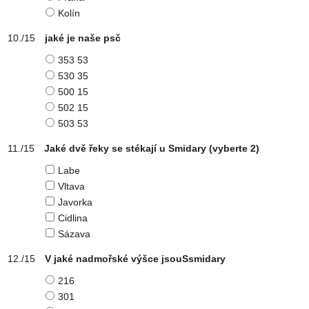
Kolín
jaké je naše psč
353 53
530 35
500 15
502 15
503 53
Jaké dvě řeky se stékají u Smidary
(vyberte 2)
Labe
Vltava
Javorka
Cidlina
Sázava
V jaké nadmořské výšce jsouSsmidary
216
301