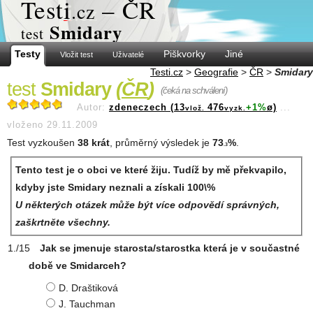
Test
i
– ČR
.cz
Smidary
test
Testy
Piškvorky
Jiné
Vložit test
Uživatelé
Testi.cz
>
Geografie
>
ČR
>
Smidary
test
Smidary
(
ČR
)
(čeká na schválení)
Autor:
zdeneczech (13
476
+1%
ø)
...
vlož.
vyzk.
vloženo 29.11.2009
Test vyzkoušen
38 krát
, průměrný výsledek je
73
%
.
.3
Tento test je o obci ve které žiju. Tudíž by mě překvapilo,
kdyby jste Smidary neznali a získali 100\%
U některých otázek může být více odpovědí správných,
zaškrtněte všechny.
Jak se jmenuje starosta/starostka která je v součastné
době ve Smidarceh?
D. Draštiková
J. Tauchman