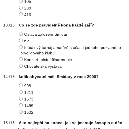
105
238
416
Co se zde pravidelně koná každé září?
Oslava založení Smidar
nic
fotbalový turnaj amatérů s účastí jednoho pozvaného
prvoligového klubu
Konzert místní filharmonie
Chovatelská výstava
kolik obyvatel měli Smidary v roce 2006?
998
1211
1673
1499
1502
A to nejlepší na konec: jak se jmenuje časopis o dění