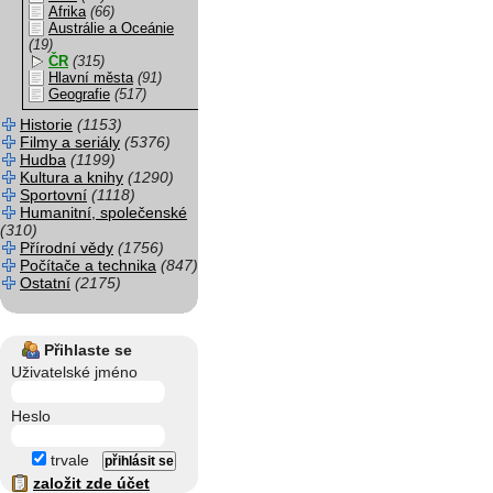
Afrika
(66)
Austrálie a Oceánie
(19)
ČR
(315)
Hlavní města
(91)
Geografie
(517)
Historie
(1153)
Filmy a seriály
(5376)
Hudba
(1199)
Kultura a knihy
(1290)
Sportovní
(1118)
Humanitní, společenské
(310)
Přírodní vědy
(1756)
Počítače a technika
(847)
Ostatní
(2175)
Přihlaste se
Uživatelské jméno
Heslo
trvale
založit zde účet