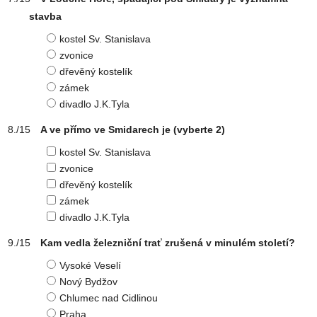
stavba
kostel Sv. Stanislava
zvonice
dřevěný kostelík
zámek
divadlo J.K.Tyla
A ve přímo ve Smidarech je
(vyberte 2)
kostel Sv. Stanislava
zvonice
dřevěný kostelík
zámek
divadlo J.K.Tyla
Kam vedla železniční trať zrušená v minulém století?
Vysoké Veselí
Nový Bydžov
Chlumec nad Cidlinou
Praha