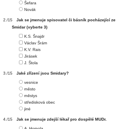
Šefara
Novák
Jak se jmenuje spisovatel či básník pocházející ze
Smidar
(vyberte 3)
K.S. Šnajdr
Václav Šrám
K.V. Rais
Jirásek
J. Štola
Jaké zřízení jsou Smidary?
vesnice
město
městys
středisková obec
jiné
Jak se jmenuje zdejší lékař pro dospělé MUDr.
A. Homola