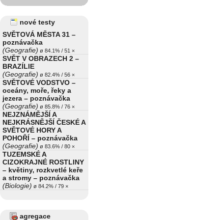
nové testy
SVĚTOVÁ MĚSTA 31 –
poznávačka
(Geografie)
ø 84.1% / 51 ×
SVĚT V OBRAZECH 2 –
BRAZÍLIE
(Geografie)
ø 82.4% / 56 ×
SVĚTOVÉ VODSTVO –
oceány, moře, řeky a
jezera – poznávačka
(Geografie)
ø 85.8% / 76 ×
NEJZNÁMĚJŠÍ A
NEJKRÁSNĚJŠÍ ČESKÉ A
SVĚTOVÉ HORY A
POHOŘÍ – poznávačka
(Geografie)
ø 83.6% / 80 ×
TUZEMSKÉ A
CIZOKRAJNÉ ROSTLINY
– květiny, rozkvetlé keře
a stromy – poznávačka
(Biologie)
ø 84.2% / 79 ×
agregace