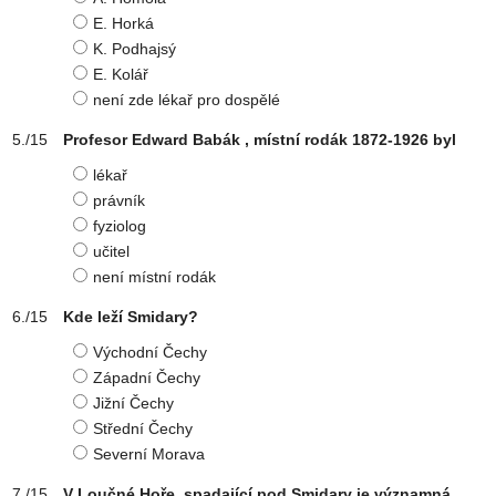
E. Horká
K. Podhajsý
E. Kolář
není zde lékař pro dospělé
Profesor Edward Babák , místní rodák 1872-1926 byl
lékař
právník
fyziolog
učitel
není místní rodák
Kde leží Smidary?
Východní Čechy
Západní Čechy
Jižní Čechy
Střední Čechy
Severní Morava
V Loučné Hoře, spadající pod Smidary je významná