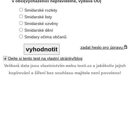
v obci(vycházenící nepravidelně, vydává OÚ)
Smidarské rozlety
Smidarské listy
Smidarské ozvěny
Smidarské dění
Smidary očima občanů
zadat heslo pro úpravu
Dejte si tento test na vlastní stránky/blog
Veškerá data jsou vlastnictvím webu testi.cz a jakékoliv jejich
kopírování a šíření bez souhlasu majitele není povoleno!