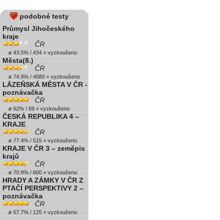
podobné testy
Průmysl Jihočeského
kraje
ČR
ø 43.5% / 434 × vyzkoušeno
Města(8.)
ČR
ø 74.9% / 4580 × vyzkoušeno
LÁZEŇSKÁ MĚSTA V ČR -
poznávačka
ČR
ø 62% / 69 × vyzkoušeno
ČESKÁ REPUBLIKA 4 –
KRAJE
ČR
ø 77.4% / 515 × vyzkoušeno
KRAJE V ČR 3 – zeměpis
krajů
ČR
ø 70.9% / 600 × vyzkoušeno
HRADY A ZÁMKY V ČR Z
PTAČÍ PERSPEKTIVY 2 –
poznávačka
ČR
ø 67.7% / 125 × vyzkoušeno