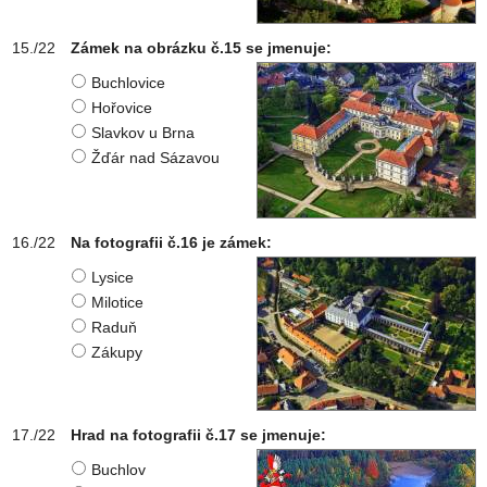
Zámek na obrázku č.15 se jmenuje:
Buchlovice
Hořovice
Slavkov u Brna
Žďár nad Sázavou
Na fotografii č.16 je zámek:
Lysice
Milotice
Raduň
Zákupy
Hrad na fotografii č.17 se jmenuje:
Buchlov