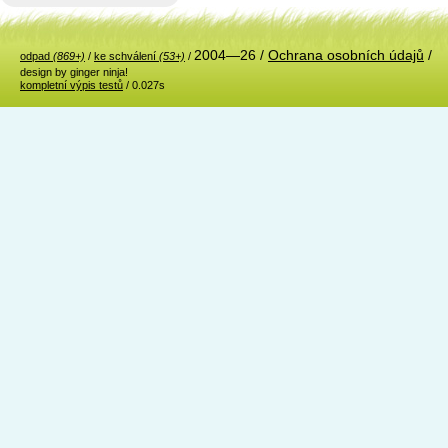
2004—26 /
Ochrana osobních údajů
/
odpad
(869+)
/
ke schválení
(53+)
/
design by ginger ninja!
kompletní výpis testů
/ 0.027s