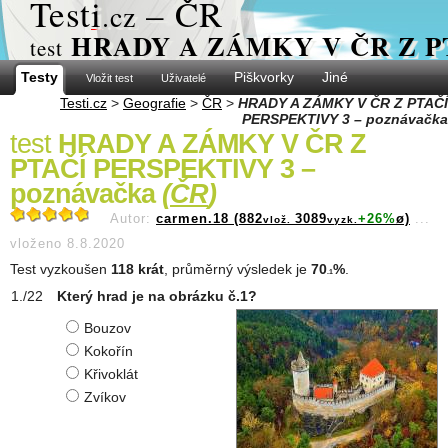
Test
i
– ČR
.cz
HRADY A ZÁMKY V ČR Z PT
test
Testy
Piškvorky
Jiné
Vložit test
Uživatelé
Testi.cz
>
Geografie
>
ČR
>
HRADY A ZÁMKY V ČR Z PTAČÍ
PERSPEKTIVY 3 – poznávačka
test
HRADY A ZÁMKY V ČR Z
PTAČÍ PERSPEKTIVY 3 –
poznávačka
(
ČR
)
Autor:
carmen.18 (882
3089
+26%
ø)
...
vlož.
vyzk.
vloženo 8.8.2020
Test vyzkoušen
118 krát
, průměrný výsledek je
70
%
.
.1
Který hrad je na obrázku č.1?
Bouzov
Kokořín
Křivoklát
Zvíkov