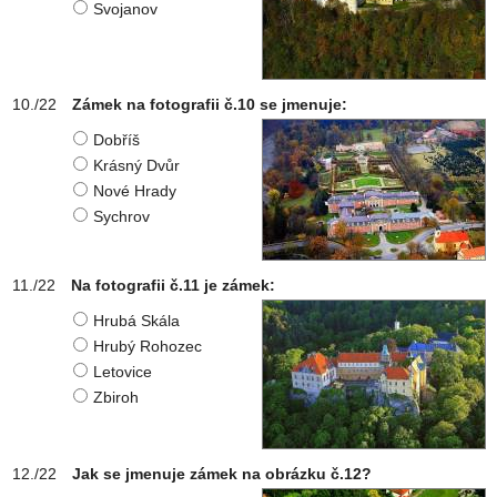
Svojanov
Zámek na fotografii č.10 se jmenuje:
Dobříš
Krásný Dvůr
Nové Hrady
Sychrov
Na fotografii č.11 je zámek:
Hrubá Skála
Hrubý Rohozec
Letovice
Zbiroh
Jak se jmenuje zámek na obrázku č.12?