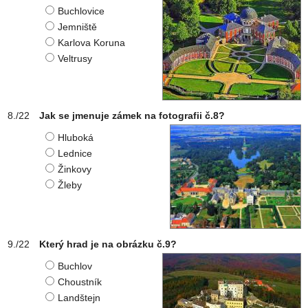
Buchlovice
Jemniště
Karlova Koruna
Veltrusy
Jak se jmenuje zámek na fotografii č.8?
Hluboká
Lednice
Žinkovy
Žleby
Který hrad je na obrázku č.9?
Buchlov
Choustník
Landštejn