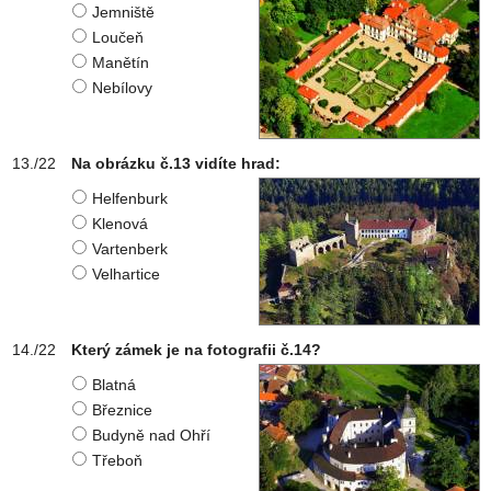
Jemniště
Loučeň
Manětín
Nebílovy
Na obrázku č.13 vidíte hrad:
Helfenburk
Klenová
Vartenberk
Velhartice
Který zámek je na fotografii č.14?
Blatná
Březnice
Budyně nad Ohří
Třeboň