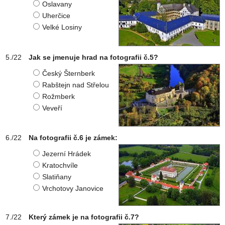
Oslavany
Uherčice
Velké Losiny
Jak se jmenuje hrad na fotografii č.5?
Český Šternberk
Rabštejn nad Střelou
Rožmberk
Veveří
Na fotografii č.6 je zámek:
Jezerní Hrádek
Kratochvíle
Slatiňany
Vrchotovy Janovice
Který zámek je na fotografii č.7?