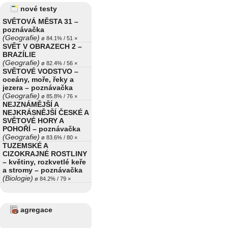
nové testy
SVĚTOVÁ MĚSTA 31 –
poznávačka
(Geografie)
ø 84.1% / 51 ×
SVĚT V OBRAZECH 2 –
BRAZÍLIE
(Geografie)
ø 82.4% / 56 ×
SVĚTOVÉ VODSTVO –
oceány, moře, řeky a
jezera – poznávačka
(Geografie)
ø 85.8% / 76 ×
NEJZNÁMĚJŠÍ A
NEJKRÁSNĚJŠÍ ČESKÉ A
SVĚTOVÉ HORY A
POHOŘÍ – poznávačka
(Geografie)
ø 83.6% / 80 ×
TUZEMSKÉ A
CIZOKRAJNÉ ROSTLINY
– květiny, rozkvetlé keře
a stromy – poznávačka
(Biologie)
ø 84.2% / 79 ×
agregace