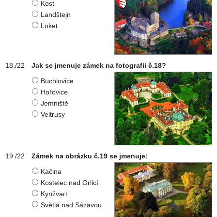
Kost
Landštejn
Loket
Jak se jmenuje zámek na fotografii č.18?
Buchlovice
Hořovice
Jemniště
Veltrusy
Zámek na obrázku č.19 se jmenuje:
Kačina
Kostelec nad Orlicí
Kynžvart
Světlá nad Sázavou