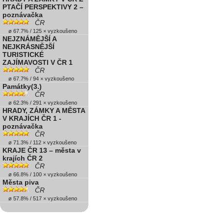
PTAČÍ PERSPEKTIVY 2 –
poznávačka
ČR
ø 67.7% / 125 × vyzkoušeno
NEJZNÁMĚJŠÍ A
NEJKRÁSNĚJŠÍ
TURISTICKÉ
ZAJÍMAVOSTI V ČR 1
ČR
ø 67.7% / 94 × vyzkoušeno
Památky(3.)
ČR
ø 62.3% / 291 × vyzkoušeno
HRADY, ZÁMKY A MĚSTA
V KRAJÍCH ČR 1 -
poznávačka
ČR
ø 71.3% / 112 × vyzkoušeno
KRAJE ČR 13 – města v
krajích ČR 2
ČR
ø 66.8% / 100 × vyzkoušeno
Města piva
ČR
ø 57.8% / 517 × vyzkoušeno