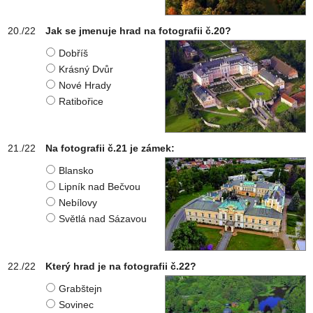
Jak se jmenuje hrad na fotografii č.20?
Dobříš
Krásný Dvůr
Nové Hrady
Ratibořice
Na fotografii č.21 je zámek:
Blansko
Lipník nad Bečvou
Nebílovy
Světlá nad Sázavou
Který hrad je na fotografii č.22?
Grabštejn
Sovinec