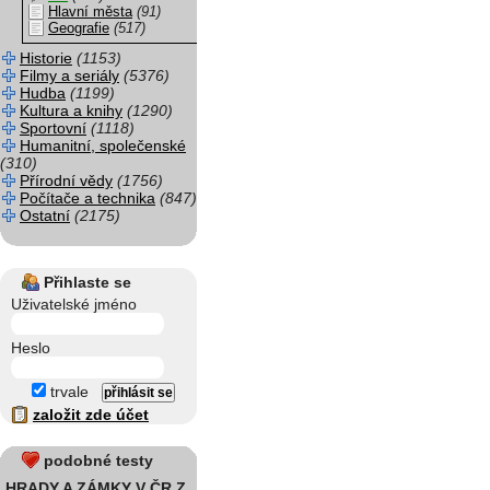
Hlavní města
(91)
Geografie
(517)
Historie
(1153)
Filmy a seriály
(5376)
Hudba
(1199)
Kultura a knihy
(1290)
Sportovní
(1118)
Humanitní, společenské
(310)
Přírodní vědy
(1756)
Počítače a technika
(847)
Ostatní
(2175)
Přihlaste se
Uživatelské jméno
Heslo
trvale
založit zde účet
podobné testy
HRADY A ZÁMKY V ČR Z