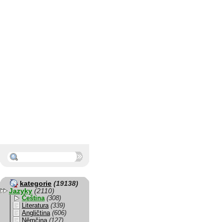
kategorie
(19138)
Jazyky
(2110)
Čeština
(308)
Literatura
(339)
Angličtina
(606)
Němčina
(127)