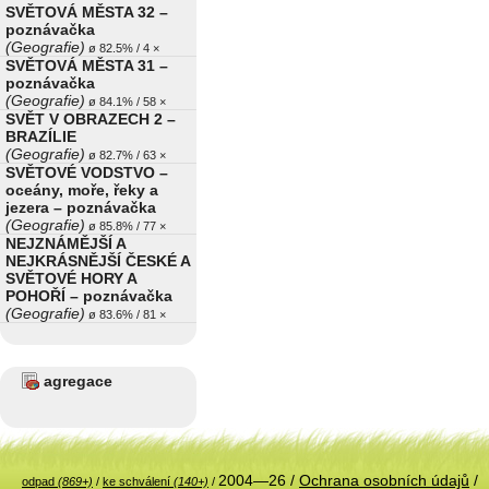
SVĚTOVÁ MĚSTA 32 –
poznávačka
(Geografie)
ø 82.5% / 4 ×
SVĚTOVÁ MĚSTA 31 –
poznávačka
(Geografie)
ø 84.1% / 58 ×
SVĚT V OBRAZECH 2 –
BRAZÍLIE
(Geografie)
ø 82.7% / 63 ×
SVĚTOVÉ VODSTVO –
oceány, moře, řeky a
jezera – poznávačka
(Geografie)
ø 85.8% / 77 ×
NEJZNÁMĚJŠÍ A
NEJKRÁSNĚJŠÍ ČESKÉ A
SVĚTOVÉ HORY A
POHOŘÍ – poznávačka
(Geografie)
ø 83.6% / 81 ×
agregace
2004—26 /
Ochrana osobních údajů
/
odpad
(869+)
/
ke schválení
(140+)
/