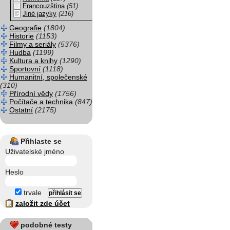
Francouzština
(51)
Jiné jazyky
(216)
Geografie
(1804)
Historie
(1153)
Filmy a seriály
(5376)
Hudba
(1199)
Kultura a knihy
(1290)
Sportovní
(1118)
Humanitní, společenské
(310)
Přírodní vědy
(1756)
Počítače a technika
(847)
Ostatní
(2175)
Přihlaste se
Uživatelské jméno
Heslo
trvale
založit zde účet
podobné testy