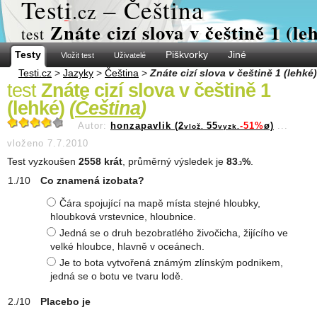
Test
i
– Čeština
.cz
Znáte cizí slova v češtině 1 (le
test
Testy
Piškvorky
Jiné
Vložit test
Uživatelé
Testi.cz
>
Jazyky
>
Čeština
>
Znáte cizí slova v češtině 1 (lehké)
test
Znáte cizí slova v češtině 1
(lehké)
(
Čeština
)
Autor:
honzapavlik (2
55
-51%
ø)
...
vlož.
vyzk.
vloženo 7.7.2010
Test vyzkoušen
2558 krát
, průměrný výsledek je
83
%
.
.3
Co znamená izobata?
Čára spojující na mapě místa stejné hloubky,
hloubková vrstevnice, hloubnice.
Jedná se o druh bezobratlého živočicha, žijícího ve
velké hloubce, hlavně v oceánech.
Je to bota vytvořená známým zlínským podnikem,
jedná se o botu ve tvaru lodě.
Placebo je