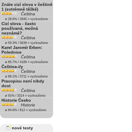
Znáte cizí slova v češtině
1 (extrémně těžké)
Čeština
ø 28.6% / 2845 × vyzkoušeno
Cizí slova - často
používaná, možná
neznámá?
Čeština
ø 59.3% / 5639 × vyzkoušeno
Karel Jaromír Erben:
Polednice
Čeština
ø 85.7% / 4189 × vyzkoušeno
Čeština-i/y
Čeština
ø 89.1% / 3711 × vyzkoušeno
Pravopisu není nikdy
dost
Čeština
ø 91% / 3314 × vyzkoušeno
Historie Česko
Historie
ø 84.6% / 812 × vyzkoušeno
nové testy