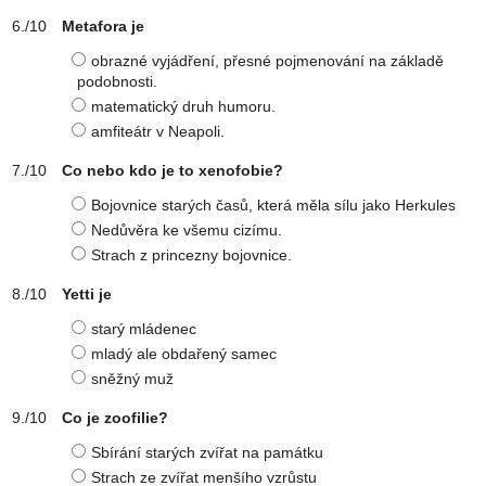
Metafora je
obrazné vyjádření, přesné pojmenování na základě
podobnosti.
matematický druh humoru.
amfiteátr v Neapoli.
Co nebo kdo je to xenofobie?
Bojovnice starých časů, která měla sílu jako Herkules
Nedůvěra ke všemu cizímu.
Strach z princezny bojovnice.
Yetti je
starý mládenec
mladý ale obdařený samec
sněžný muž
Co je zoofilie?
Sbírání starých zvířat na památku
Strach ze zvířat menšího vzrůstu