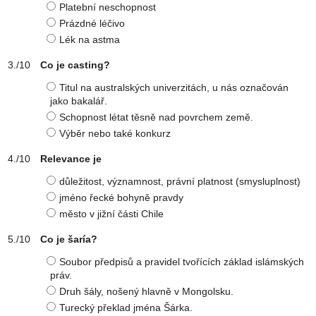
Platební neschopnost
Prázdné léčivo
Lék na astma
Co je casting?
Titul na australských univerzitách, u nás označován
jako bakalář.
Schopnost létat těsně nad povrchem země.
Výběr nebo také konkurz
Relevance je
důležitost, významnost, právní platnost (smysluplnost)
jméno řecké bohyně pravdy
město v jižní části Chile
Co je šaría?
Soubor předpisů a pravidel tvořících základ islámských
práv.
Druh šály, nošený hlavně v Mongolsku.
Turecký překlad jména Šárka.