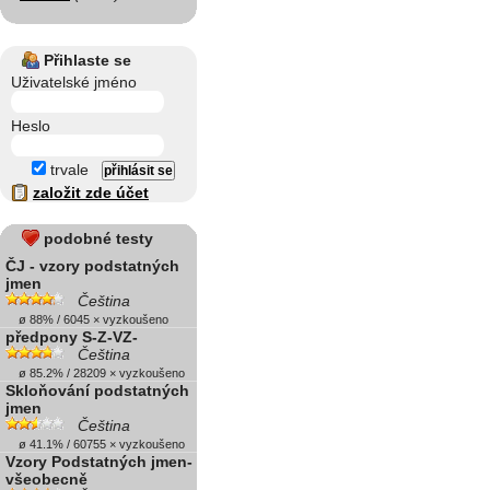
Přihlaste se
Uživatelské jméno
Heslo
trvale
založit zde účet
podobné testy
ČJ - vzory podstatných
jmen
Čeština
ø 88% / 6045 × vyzkoušeno
předpony S-Z-VZ-
Čeština
ø 85.2% / 28209 × vyzkoušeno
Skloňování podstatných
jmen
Čeština
ø 41.1% / 60755 × vyzkoušeno
Vzory Podstatných jmen-
všeobecně