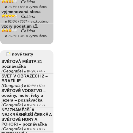
Čeština
ø 73.7% / 856 × vyzkoušeno
vyjmenovaná slova
Čeština
ø 92.8% / 7657 × vyzkoušeno
vzory podst.jm.r.ž.
Čeština
ø 76.3% / 319 × vyzkoušeno
nové testy
SVĚTOVÁ MĚSTA 31 –
poznávačka
(Geografie)
ø 84.2% / 44 ×
SVĚT V OBRAZECH 2 –
BRAZÍLIE
(Geografie)
ø 82.6% / 50 ×
SVĚTOVÉ VODSTVO –
oceány, moře, řeky a
jezera – poznávačka
(Geografie)
ø 85.8% / 75 ×
NEJZNÁMĚJŠÍ A
NEJKRÁSNĚJŠÍ ČESKÉ A
SVĚTOVÉ HORY A
POHOŘÍ – poznávačka
(Geografie)
ø 83.6% / 80 ×