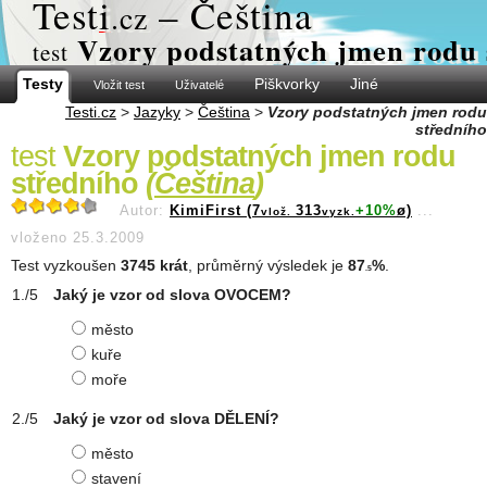
Test
i
– Čeština
.cz
Vzory podstatných jmen rodu 
test
Testy
Piškvorky
Jiné
Vložit test
Uživatelé
Testi.cz
>
Jazyky
>
Čeština
>
Vzory podstatných jmen rodu
středního
test
Vzory podstatných jmen rodu
středního
(
Čeština
)
Autor:
KimiFirst (7
313
+10%
ø)
...
vlož.
vyzk.
vloženo 25.3.2009
Test vyzkoušen
3745 krát
, průměrný výsledek je
87
%
.
.5
Jaký je vzor od slova OVOCEM?
město
kuře
moře
Jaký je vzor od slova DĚLENÍ?
město
stavení