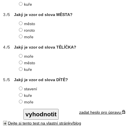
kuře
Jaký je vzor od slova MĚSTA?
město
roroto
moře
Jaký je vzor od slova TĚLÍČKA?
moře
město
kuře
Jaký je vzor od slova DÍTĚ?
stavení
kuře
moře
zadat heslo pro úpravu
Dejte si tento test na vlastní stránky/blog