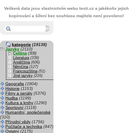
Veškerá data jsou vlastnictvím webu testi.cz a jakékoliv jejich
kopírování a šíření bez souhlasu majitele není povoleno!
kategorie
(19138)
Jazyky
(2110)
Čeština
(308)
Literatura
(339)
Angličtina
(606)
Němčina
(127)
Francouzština
(51)
Jiné jazyky
(216)
Geografie
(1804)
Historie
(1153)
Filmy a seriály
(5376)
Hudba
(1199)
Kultura a knihy
(1290)
Sportovní
(1118)
Humanitní, společenské
(310)
Přírodní vědy
(1756)
Počítače a technika
(847)
Ostatní
(2175)