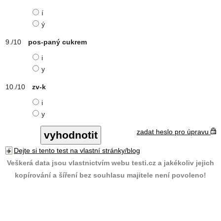
í
ý
pos-paný cukrem
i
y
zv-k
i
y
zadat heslo pro úpravu
Dejte si tento test na vlastní stránky/blog
Veškerá data jsou vlastnictvím webu testi.cz a jakékoliv jejich
kopírování a šíření bez souhlasu majitele není povoleno!