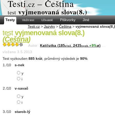
Test
i
– Čeština
.cz
vyjmenovaná slova(8.)
test
Testy
Piškvorky
Jiné
Vložit test
Uživatelé
Testi.cz
>
Jazyky
>
Čeština
>
vyjmenovaná slova(8.)
test
vyjmenovaná slova(8.)
(
Čeština
)
Autor:
Katilutka (185
2435
+9%
ø)
...
vlož.
vyzk.
vloženo 3.5.2013
Test vyzkoušen
885 krát
, průměrný výsledek je
90%
.
s-nek
y
i
v-savač
y
i
starob-lý