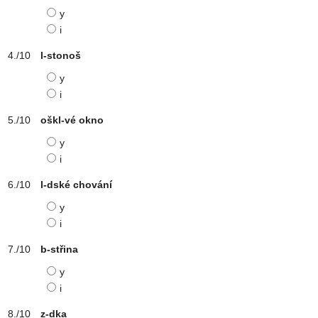
y
i
l-stonoš
y
i
oškl-vé okno
y
i
l-dské chování
y
i
b-střina
y
i
z-dka