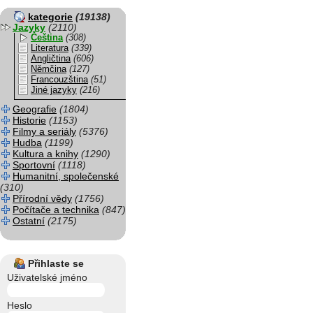
kategorie
(19138)
Jazyky
(2110)
Čeština
(308)
Literatura
(339)
Angličtina
(606)
Němčina
(127)
Francouzština
(51)
Jiné jazyky
(216)
Geografie
(1804)
Historie
(1153)
Filmy a seriály
(5376)
Hudba
(1199)
Kultura a knihy
(1290)
Sportovní
(1118)
Humanitní, společenské
(310)
Přírodní vědy
(1756)
Počítače a technika
(847)
Ostatní
(2175)
Přihlaste se
Uživatelské jméno
Heslo