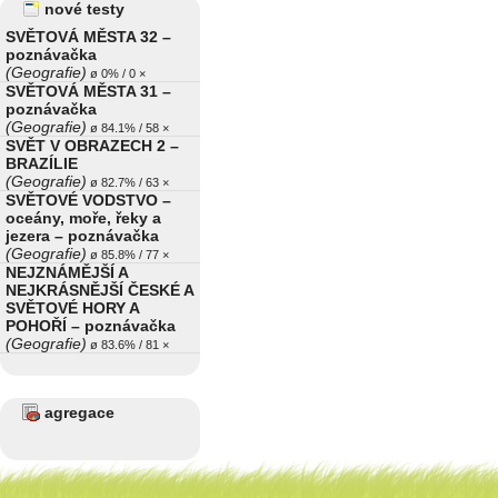
nové testy
SVĚTOVÁ MĚSTA 32 –
poznávačka
(Geografie)
ø 0% / 0 ×
SVĚTOVÁ MĚSTA 31 –
poznávačka
(Geografie)
ø 84.1% / 58 ×
SVĚT V OBRAZECH 2 –
BRAZÍLIE
(Geografie)
ø 82.7% / 63 ×
SVĚTOVÉ VODSTVO –
oceány, moře, řeky a
jezera – poznávačka
(Geografie)
ø 85.8% / 77 ×
NEJZNÁMĚJŠÍ A
NEJKRÁSNĚJŠÍ ČESKÉ A
SVĚTOVÉ HORY A
POHOŘÍ – poznávačka
(Geografie)
ø 83.6% / 81 ×
agregace