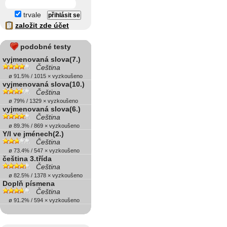
trvale
založit zde účet
podobné testy
vyjmenovaná slova(7.)
Čeština
ø 91.5% / 1015 × vyzkoušeno
vyjmenovaná slova(10.)
Čeština
ø 79% / 1329 × vyzkoušeno
vyjmenovaná slova(6.)
Čeština
ø 89.3% / 869 × vyzkoušeno
Y/I ve jménech(2.)
Čeština
ø 73.4% / 547 × vyzkoušeno
čeština 3.třída
Čeština
ø 82.5% / 1378 × vyzkoušeno
Doplň písmena
Čeština
ø 91.2% / 594 × vyzkoušeno