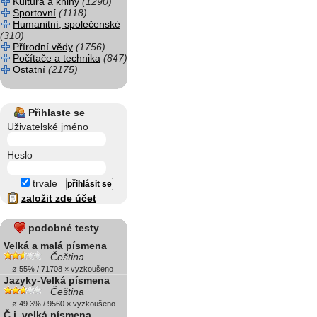
Kultura a knihy
(1290)
Sportovní
(1118)
Humanitní, společenské
(310)
Přírodní vědy
(1756)
Počítače a technika
(847)
Ostatní
(2175)
Přihlaste se
Uživatelské jméno
Heslo
trvale
založit zde účet
podobné testy
Velká a malá písmena
Čeština
ø 55% / 71708 × vyzkoušeno
Jazyky-Velká písmena
Čeština
ø 49.3% / 9560 × vyzkoušeno
Č.j. velká písmena