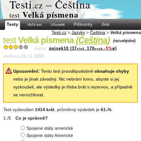
Test
i
– Čeština
.cz
Velká písmena
test
Testy
Piškvorky
Jiné
Vložit test
Uživatelé
Testi.cz
>
Jazyky
>
Čeština
>
Velká písmena
test
Velká písmena
(
Čeština
)
(nezveřejněné)
Autor:
pejsek10 (37
170
-5%
ø)
...
vlož.
vyzk.
vloženo 25.11.2008
Upozornění:
Tento test pravděpodobně
obsahuje chyby
nebo je jinak závadný. Nic nebrání tomu, abyste si jej
vyzkoušeli, ale výsledky je třeba brát s rezervou, a případně
se nerozčilovat.
Test vyzkoušen
1414 krát
, průměrný výsledek je
61
%
.
.5
Co je správně?
Spojené státy americké
Spojené státy Americké