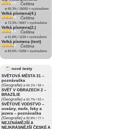
Čeština
ø 65.3% / 18050 × vyzkoušeno
Velká písmena(4.)
Čeština
ø 72.3% / 9067 × vyzkoušeno
Velká písmena(2.)
Čeština
ø 61.8% / 1159 × vyzkoušeno
Velká písmena (text)
Čeština
ø 83.6% / 5268 × vyzkoušeno
nové testy
SVĚTOVÁ MĚSTA 31 –
poznávačka
(Geografie)
ø 84.1% / 58 ×
SVĚT V OBRAZECH 2 –
BRAZÍLIE
(Geografie)
ø 82.7% / 63 ×
SVĚTOVÉ VODSTVO –
oceány, moře, řeky a
jezera – poznávačka
(Geografie)
ø 85.8% / 77 ×
NEJZNÁMĚJŠÍ A
NEJKRÁSNĚJŠÍ ČESKÉ A