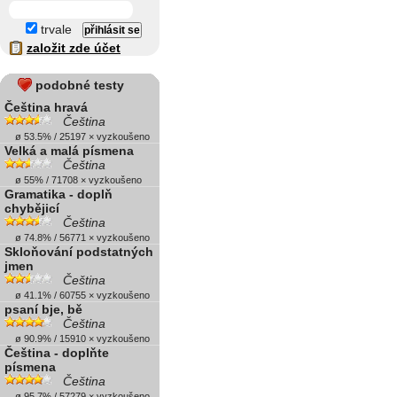
trvale
založit zde účet
podobné testy
Čeština hravá
Čeština
ø 53.5% / 25197 × vyzkoušeno
Velká a malá písmena
Čeština
ø 55% / 71708 × vyzkoušeno
Gramatika - doplň
chybějicí
Čeština
ø 74.8% / 56771 × vyzkoušeno
Skloňování podstatných
jmen
Čeština
ø 41.1% / 60755 × vyzkoušeno
psaní bje, bě
Čeština
ø 90.9% / 15910 × vyzkoušeno
Čeština - doplňte
písmena
Čeština
ø 95.7% / 57279 × vyzkoušeno