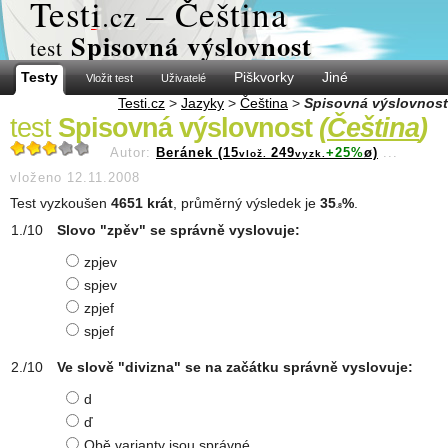
Test
i
– Čeština
.cz
Spisovná výslovnost
test
Testy
Piškvorky
Jiné
Vložit test
Uživatelé
Testi.cz
>
Jazyky
>
Čeština
>
Spisovná výslovnost
test
Spisovná výslovnost
(
Čeština
)
Autor:
Beránek (15
249
+25%
ø)
...
vlož.
vyzk.
vloženo 12.11.2008
Test vyzkoušen
4651 krát
, průměrný výsledek je
35
%
.
.8
Slovo "zpěv" se správně vyslovuje:
zpjev
spjev
zpjef
spjef
Ve slově "divizna" se na začátku správně vyslovuje:
d
ď
Obě varianty jsou správné.