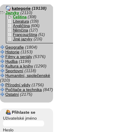
kategorie
(19138)
Jazyky
(2110)
Čeština
(308)
Literatura
(339)
Angličtina
(606)
Němčina
(127)
Francouzština
(51)
Jiné jazyky
(216)
Geografie
(1804)
Historie
(1153)
Filmy a seriály
(5376)
Hudba
(1199)
Kultura a knihy
(1290)
Sportovní
(1118)
Humanitní, společenské
(310)
Přírodní vědy
(1756)
Počítače a technika
(847)
Ostatní
(2175)
Přihlaste se
Uživatelské jméno
Heslo