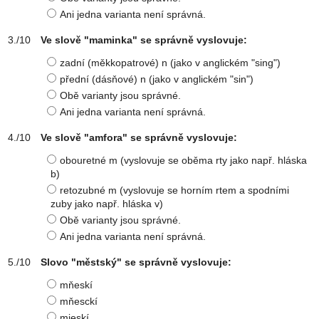
Ani jedna varianta není správná.
Ve slově "maminka" se správně vyslovuje:
zadní (měkkopatrové) n (jako v anglickém "sing")
přední (dásňové) n (jako v anglickém "sin")
Obě varianty jsou správné.
Ani jedna varianta není správná.
Ve slově "amfora" se správně vyslovuje:
obouretné m (vyslovuje se oběma rty jako např. hláska
b)
retozubné m (vyslovuje se horním rtem a spodními
zuby jako např. hláska v)
Obě varianty jsou správné.
Ani jedna varianta není správná.
Slovo "městský" se správně vyslovuje:
mňeskí
mňesckí
mjeskí