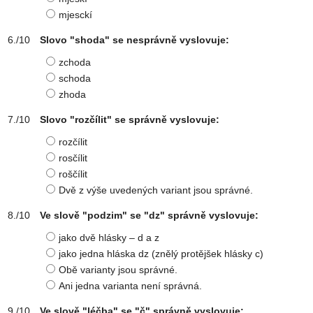
mjesckí
Slovo "shoda" se nesprávně vyslovuje:
zchoda
schoda
zhoda
Slovo "rozčílit" se správně vyslovuje:
rozčílit
rosčílit
roščílit
Dvě z výše uvedených variant jsou správné.
Ve slově "podzim" se "dz" správně vyslovuje:
jako dvě hlásky – d a z
jako jedna hláska dz (znělý protějšek hlásky c)
Obě varianty jsou správné.
Ani jedna varianta není správná.
Ve slově "léčba" se "č" správně vyslovuje: