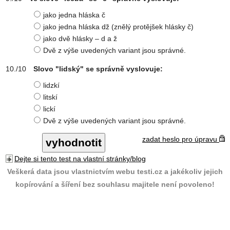
jako jedna hláska č
jako jedna hláska dž (znělý protějšek hlásky č)
jako dvě hlásky – d a ž
Dvě z výše uvedených variant jsou správné.
Slovo "lidský" se správně vyslovuje:
lidzkí
litskí
lickí
Dvě z výše uvedených variant jsou správné.
zadat heslo pro úpravu
Dejte si tento test na vlastní stránky/blog
Veškerá data jsou vlastnictvím webu testi.cz a jakékoliv jejich
kopírování a šíření bez souhlasu majitele není povoleno!