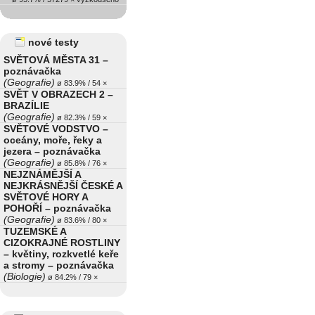
nové testy
SVĚTOVÁ MĚSTA 31 –
poznávačka
(Geografie)
ø 83.9% / 54 ×
SVĚT V OBRAZECH 2 –
BRAZÍLIE
(Geografie)
ø 82.3% / 59 ×
SVĚTOVÉ VODSTVO –
oceány, moře, řeky a
jezera – poznávačka
(Geografie)
ø 85.8% / 76 ×
NEJZNÁMĚJŠÍ A
NEJKRÁSNĚJŠÍ ČESKÉ A
SVĚTOVÉ HORY A
POHOŘÍ – poznávačka
(Geografie)
ø 83.6% / 80 ×
TUZEMSKÉ A
CIZOKRAJNÉ ROSTLINY
– květiny, rozkvetlé keře
a stromy – poznávačka
(Biologie)
ø 84.2% / 79 ×