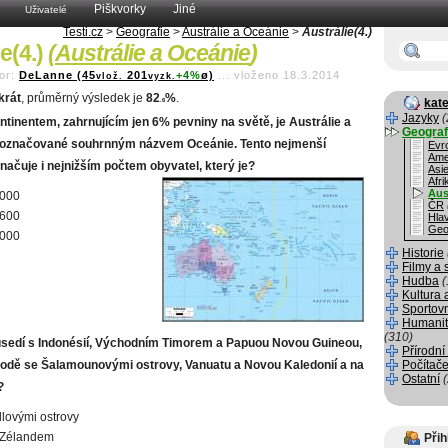
Piškvorky
Jiné
Uživatelé
Testi.cz
>
Geografie
>
Austrálie a Oceánie
>
Austrálie(4.)
e(4.)
(
Austrálie a Oceánie
)
or:
DeLanne (45
201
+4%
ø)
...
vloženo 18.3.2014
vlož.
vyzk.
krát
, průměrný výsledek je
82
%
.
kate
.6
Jazyky
(
inentem, zahrnujícím jen 6% pevniny na světě, je Austrálie a
Geograf
y označované souhrnným názvem Oceánie. Tento nejmenší
Evr
Ame
načuje i nejnižším počtem obyvatel, který je?
Asi
Afri
Aus
 000
ČR
 600
Hla
Geo
 000
Historie
Filmy a 
Hudba
(
Kultura 
Sportov
Humanit
(310)
sedí s Indonésií, Východním Timorem a Papuou Novou Guineou,
Přírodní
odě se Šalamounovými ostrovy, Vanuatu a Novou Kaledonií a na
Počítače
Ostatní
?
lovými ostrovy
Zélandem
Přih