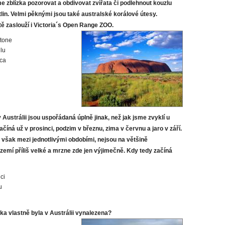
 zblízka pozorovat a obdivovat zvířata či podlehnout kouzlu
tlin. Velmi pěknými jsou také australské korálové útesy.
stě zaslouží i Victoria´s Open Range ZOO.
tone
lu
ca
 Austrálii jsou uspořádaná úplně jinak, než jak jsme zvyklí u
ačíná už v prosinci, podzim v březnu, zima v červnu a jaro v září.
y však mezi jednotlivými obdobími, nejsou na většině
zemí příliš velké a mrzne zde jen výjimečně. Kdy tedy začíná
ci
u
ka vlastně byla v Austrálii vynalezena?