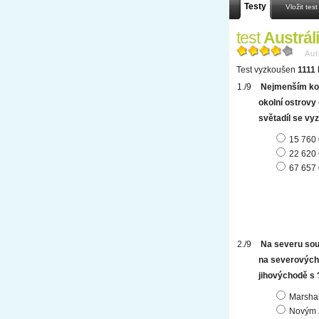
Testy
Vložit test
test
Austráli
Aut
Test vyzkoušen
1111 
Nejmenším kont
okolní ostrov
světadíl se vyz
15 760
22 620
67 657
Na severu sou
na severových
jihovýchodě s 
Marshal
Novým 