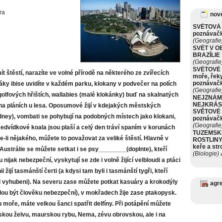
ra
nové
SVĚTOVÁ 
poznávač
(Geografie
SVĚT V O
BRAZÍLIE
(Geografie
SVĚTOVÉ 
t štěstí, narazíte ve volné přírodě na některého ze zvířecích
moře, řeky
poznávač
ky ibise uvidíte v každém parku, klokany v podvečer na polích
(Geografie
golfových hřištích, wallabies (malé klokánky) buď na skalnatých
NEJZNÁM
NEJKRÁS
na pláních u lesa. Oposumové žijí v kdejakých městských
SVĚTOVÉ 
ydney), vombati se pohybují na podobných místech jako klokani,
poznávač
(Geografie
edvídkové koala jsou plaší a celý den tráví spaním v korunách
TUZEMSK
e-li nějakého, můžete to považovat za veliké štěstí. Hlavně v
ROSTLINY 
keře a st
 Austrálie se můžete setkat i se psy________(doplnte), kteří
(Biologie)
ø
 nijak nebezpeční, vyskytují se zde i volně žijící velbloudi a ptáci
 žijí tasmánští čerti (a kdysi tam byli i tasmánští tygři, kteří
el vyhubeni). Na severu zase můžete potkat kasuáry a krokodýly
agr
ou být člověku nebezpeční), v mokřadech žije zase ptakopysk.
 moře, máte velkou šanci spatřit delfíny. Při potápění můžete
skou želvu, maurskou rybu, Nema, zévu obrovskou, ale i na