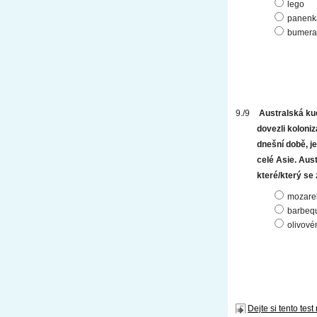
lego
panenk
bumera
Australská ku
dovezli koloniz
dnešní době, j
celé Asie. Aus
které/který se
mozarel
barbeq
olivové
Dejte si tento test