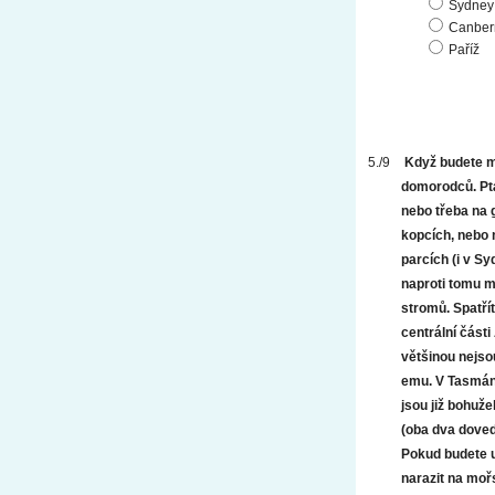
Sydney
Canber
Paříž
Když budete mí
domorodců. Ptá
nebo třeba na 
kopcích, nebo 
parcích (i v S
naproti tomu m
stromů. Spatřít
centrální části
většinou nejsou
emu. V Tasmánii
jsou již bohuž
(oba dva doved
Pokud budete u
narazit na moř