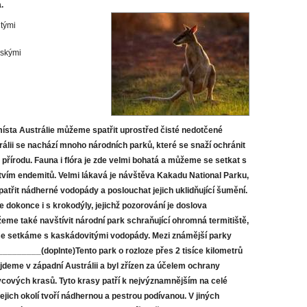
.
tými
rskými
místa Austrálie můžeme spatřit uprostřed čisté nedotčené
trálii se nachází mnoho národních parků, které se snaží ochránit
a přírodu. Fauna i flóra je zde velmi bohatá a můžeme se setkat s
ím endemitů. Velmi lákavá je návštěva Kakadu National Parku,
třit nádherné vodopády a poslouchat jejich uklidňující šumění.
 dokonce i s krokodýly, jejichž pozorování je doslova
ůžeme také navštívit národní park schraňující ohromná termitiště,
í se setkáme s kaskádovitými vodopády. Mezi známější parky
__________(doplnte)Tento park o rozloze přes 2 tisíce kilometrů
jdeme v západní Austrálii a byl zřízen za účelem ochrany
cových krasů. Tyto krasy patří k nejvýznamnějším na celé
jejich okolí tvoří nádhernou a pestrou podívanou. V jiných