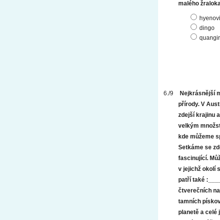
malého žraloka
hyenovi
dingo
quangi
Nejkrásnější 
přírody. V Aus
zdejší krajinu 
velkým množstv
kde můžeme spa
Setkáme se zde
fascinující. M
v jejichž okol
patří také :__
čtverečních na
tamních pískov
planetě a celé 