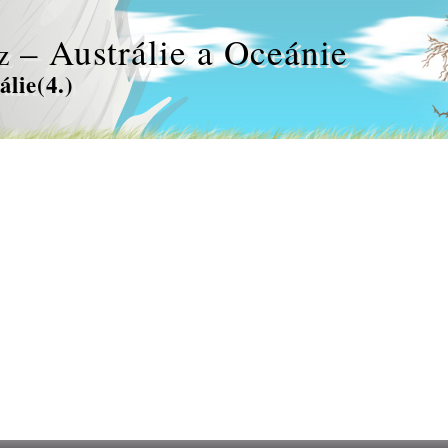
– Austrálie a Oceánie
z
álie(4.)