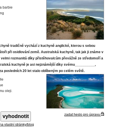
a barbie
ng
chyně tradičně vychází z kuchyně anglické, kterou s sebou
átoři při osidlování země. Australská kuchyně, tak jak ji známe v
e velmi rozmanitá díky přistěhovalcům převážně ze středomoří a
tralská kuchyně je asi nejznámější díky svému__________,
 za posledních 20 let stalo oblíbeným po celém světě.
le
ue
mu oleji.
zadat heslo pro úpravu
 na vlastní stránky/blog