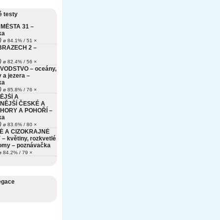
 testy
MĚSTA 31 –
ka
)
ø 84.1% / 51 ×
BRAZECH 2 –
)
ø 82.4% / 56 ×
VODSTVO – oceány,
 a jezera –
ka
)
ø 85.8% / 76 ×
ĚJŠÍ A
NĚJŠÍ ČESKÉ A
HORY A POHOŘÍ –
ka
)
ø 83.6% / 80 ×
É A CIZOKRAJNÉ
– květiny, rozkvetlé
romy – poznávačka
 84.2% / 79 ×
egace