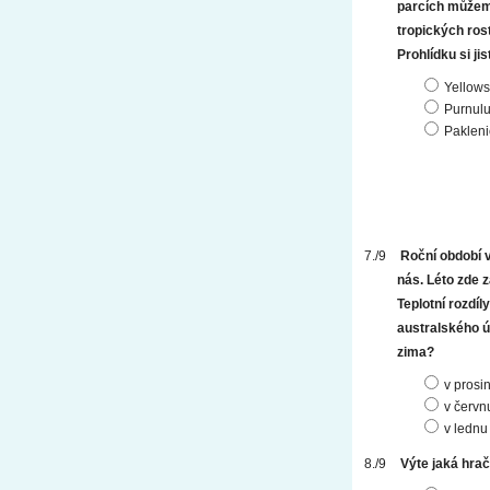
parcích můžeme
tropických ros
Prohlídku si ji
Yellows
Purnulu
Pakleni
Roční období v
nás. Léto zde z
Teplotní rozdíl
australského ú
zima?
v prosin
v červn
v lednu
Výte jaká hrač