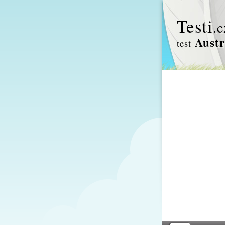
Test
i
.c
Austr
test