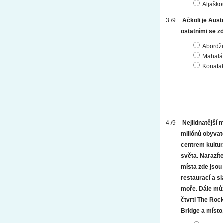
Aljaško
Ačkoli je Aust
ostatními se z
Abordži
Mahalá
Konata
Nejlidnatější 
miliónů obyvat
centrem kultur
světa. Narazít
místa zde jsou
restaurací a s
moře. Dále můž
čtvrti The Roc
Bridge a místo