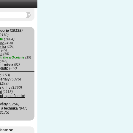
gorie
(19138)
2110)
ie
(1804)
opa
(458)
rika
(104)
e
(65)
ka
(66)
trálie a Oceánie
(19)
(315)
vní města
(91)
grafie
(517)
(1153)
seriály
(5376)
1199)
a knihy
(1290)
ní
(1118)
ní, společenské
 vědy
(1756)
 a technika
(847)
(2175)
laste se