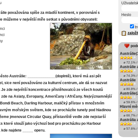
u
Uživatels
rálie považována spíše za mladší kontinent, v porovnání s
Heslo
de můžeme v největší míře setkat s původními obyvateli:
tr
nci
založi
nci
ky
pod
Austrálie(
ø 72.1% / 
Austrálie 
město Austrálie: _____________(doplntě), které má asi pět
ø 74.3% / 
Austrálie
el, sice není považováno za kulturní centrum, ale dá se nazvat
ø 80.8% / 
. Je zde největší koncentrace přistěhovalců ze všech koutů
Austrálie(
e zde na Asiaty, Evropany, Američany i Afričany. Nejvýznamnější
ø 59.6% / 
 Bondi Beach, Darling Harbour, maličký přístav s množstvím
Hlavní mě
lavným mořským světem, kde se procházíte tunely pod hladinou
ø 66.7% / 
eme jmenovat Circular Quay, přístaviště vedle zde nejstarší
Austrália 
ks které slouží jako výchozí bod pro procházku po Harbour
ø 57.6% / 
, kde najdete _____ operu.